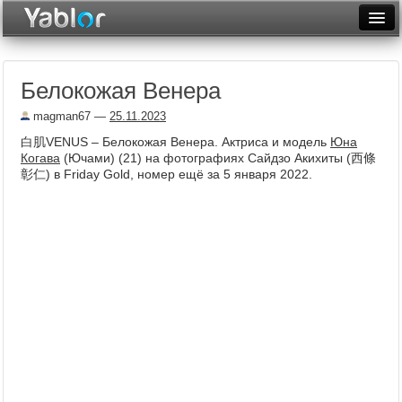
Разместить статью
Войти
Белокожая Венера
Неделя
magman67
—
25.11.2023
Месяц
白肌VENUS – Белокожая Венера. Актриса и модель
Юна
Когава
(Ючами) (21) на фотографиях Сайдзо Акихиты (西條
Рейтинги
彰仁) в Friday Gold, номер ещё за 5 января 2022.
Архив
Фототоп
Видеотоп