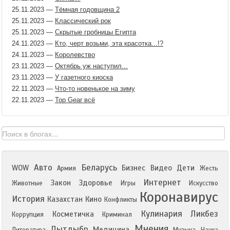
25.11.2023
—
Тёмная годовщина 2
25.11.2023
—
Классический рок
25.11.2023
—
Скрытые гробницы Египта
24.11.2023
—
Кто, черт возьми, эта красотка...!?
24.11.2023
—
Королевство
23.11.2023
—
Октябрь уж наступил...
23.11.2023
—
У газетного киоска
22.11.2023
—
Что-то новенькое на зиму
22.11.2023
—
Top Gear всё
Авто
Беларусь
WOW
Бизнес
Видео
Дети
Армия
Жесть
Интернет
Закон
Здоровье
Животные
Игры
Искусство
Коронавирус
История
Казахстан
Кино
Конфликты
Кулинария
Ликбез
Косметичка
Коррупция
Криминал
Мнения
Лытдыбр
Медицина