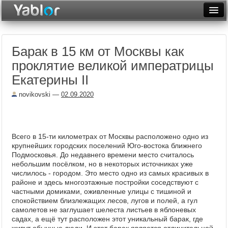
Разместить статью
Войти
Барак в 15 км от Москвы как
Неделя
проклятие великой императрицы
Месяц
Екатерины II
Рейтинги
novikovski
—
02.09.2020
Архив
Фототоп
Всего в 15-ти километрах от Москвы расположено одно из
крупнейших городских поселений Юго-востока ближнего
Видеотоп
Подмосковья. До недавнего времени место считалось
небольшим посёлком, но в некоторых источниках уже
числилось - городом. Это место одно из самых красивых в
районе и здесь многоэтажные постройки соседствуют с
частными домиками, оживленные улицы с тишиной и
спокойствием близлежащих лесов, лугов и полей, а гул
самолетов не заглушает шелеста листьев в яблоневых
садах, а ещё тут расположен этот уникальный барак, где