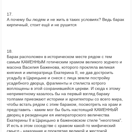
17.
А почему бы людям и не жить в таких условиях? Ведь барак
кирпичный, стоит ещё и не рушится
18.
Барак расположен в историческом месте рядом с тем
самым КАМЕННЫМ готическим храмом великого зодчего и
масона Василия Баженова, которого прокляла великая
княгиня и императрица Екатерина II, не дав достроить
усадьбу в Царицыне и снеся с лица земли постройку
усадебного дворца, фрагменты и стилиста котрого
воплощены в этой сохранившейся церкви. И сюда к этому
неприметному казалось бы на первый взгляд бараку
толпами приезжают историки и архитекторы со всего мира,
чтобы встать рядом с этим бараком, посмотреть на храм и
представить - каким мог бы быть настоящий КАМЕННЫЙ
дворец в резиденции ея императорского величества
Екатерины II в Царицыно в баженовском стиле "неоготика".
И есть в этом соседстве с храмом какой-то мифический
смысл - наказание и проклятие великой и жестокой