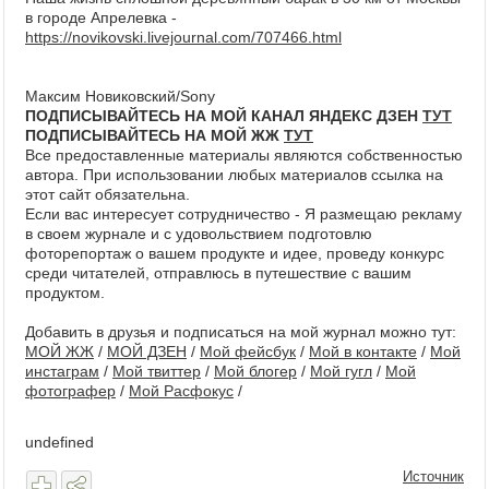
в городе Апрелевка -
https://novikovski.livejournal.com/707466.html
Максим Новиковский/Sony
ПОДПИСЫВАЙТЕСЬ НА МОЙ КАНАЛ ЯНДЕКС ДЗЕН
ТУТ
ПОДПИСЫВАЙТЕСЬ НА МОЙ ЖЖ
ТУТ
Все предоставленные материалы являются собственностью
автора. При использовании любых материалов ссылка на
этот сайт обязательна.
Если вас интересует сотрудничество - Я размещаю рекламу
в своем журнале и с удовольствием подготовлю
фоторепортаж о вашем продукте и идее, проведу конкурс
среди читателей, отправлюсь в путешествие с вашим
продуктом.
Добавить в друзья и подписаться на мой журнал можно тут:
МОЙ ЖЖ
/
МОЙ ДЗЕН
/
Мой фейсбук
/
Мой в контакте
/
Мой
инстаграм
/
Мой твиттер
/
Мой блогер
/
Мой гугл
/
Мой
фотографер
/
Мой Расфокус
/
undefined
Источник