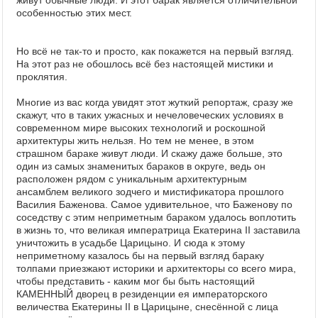
живут обычные люди. И этот барак является отличительной
особенностью этих мест.
Но всё не так-то и просто, как покажется на первый взгляд.
На этот раз не обошлось всё без настоящей мистики и
проклятия.
Многие из вас когда увидят этот жуткий репортаж, сразу же
скажут, что в таких ужасных и нечеловеческих условиях в
современном мире высоких технологий и роскошной
архитектуры жить нельзя. Но тем не менее, в этом
страшном бараке живут люди. И скажу даже больше, это
один из самых знаменитых бараков в округе, ведь он
расположен рядом с уникальным архитектурным
ансамблем великого зодчего и мистификатора прошлого
Василия Баженова. Самое удивительное, что Баженову по
соседству с этим неприметным бараком удалось воплотить
в жизнь то, что великая императрица Екатерина II заставила
уничтожить в усадьбе Царицыно. И сюда к этому
неприметному казалось бы на первый взгляд бараку
толпами приезжают историки и архитекторы со всего мира,
чтобы представить - каким мог бы быть настоящий
КАМЕННЫЙ дворец в резиденции ея императорского
величества Екатерины II в Царицыне, снесённой с лица