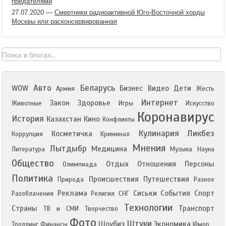
предателями
27.07.2020
—
Смертники радиоактивной Юго-Восточной хорды
Москвы или расконсервированная
Авто
Беларусь
WOW
Бизнес
Видео
Дети
Армия
Жесть
Интернет
Закон
Здоровье
Животные
Игры
Искусство
Коронавирус
История
Казахстан
Кино
Конфликты
Кулинария
Ликбез
Косметичка
Коррупция
Криминал
Мнения
Лытдыбр
Медицина
Литература
Музыка
Наука
Общество
Отдых
Отношения
Персоны
Олимпиада
Политика
Происшествия
Путешествия
Природа
Разное
Реклама
Сиськи
События
Спорт
Разоблачения
Религия
СНГ
Технологии
Страны
Транспорт
ТВ и СМИ
Творчество
Фото
Штуки
Шоубиз
Экономика
Троллинг
Финансы
Юмор