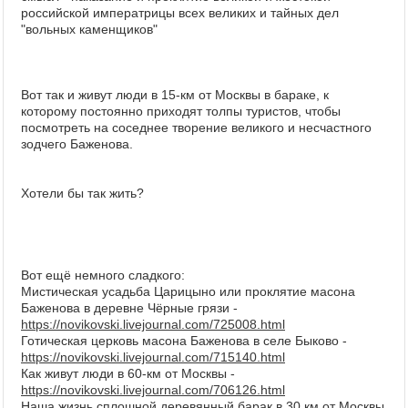
российской императрицы всех великих и тайных дел
"вольных каменщиков"
Вот так и живут люди в 15-км от Москвы в бараке, к
которому постоянно приходят толпы туристов, чтобы
посмотреть на соседнее творение великого и несчастного
зодчего Баженова.
Хотели бы так жить?
Вот ещё немного сладкого:
Мистическая усадьба Царицыно или проклятие масона
Баженова в деревне Чёрные грязи -
https://novikovski.livejournal.com/725008.html
Готическая церковь масона Баженова в селе Быково -
https://novikovski.livejournal.com/715140.html
Как живут люди в 60-км от Москвы -
https://novikovski.livejournal.com/706126.html
Наша жизнь сплошной деревянный барак в 30 км от Москвы