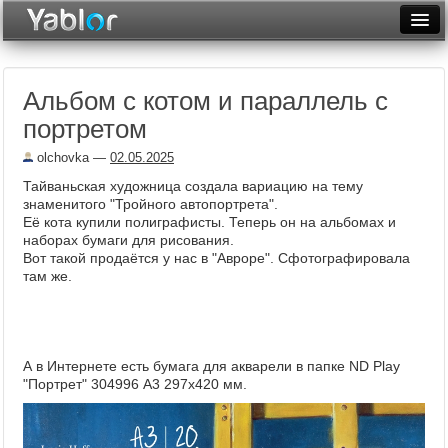
Разместить статью
Войти
Альбом с котом и параллель с
Неделя
портретом
Месяц
olchovka
—
02.05.2025
Рейтинги
Тайваньская художница создала вариацию на тему
знаменитого "Тройного автопортрета".
Архив
Её кота купили полиграфисты. Теперь он на альбомах и
наборах бумаги для рисования.
Вот такой продаётся у нас в "Авроре". Сфотографировала
Фототоп
там же
.
Видеотоп
А в Интернете есть бумага для акварели в папке ND Play
"Портрет" 304996 А3 297х420 мм.