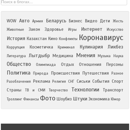
Авто
Беларусь
WOW
Бизнес
Видео
Дети
Армия
Жесть
Интернет
Закон
Здоровье
Животные
Игры
Искусство
Коронавирус
История
Казахстан
Кино
Конфликты
Кулинария
Ликбез
Косметичка
Коррупция
Криминал
Мнения
Лытдыбр
Медицина
Литература
Музыка
Наука
Общество
Отдых
Отношения
Персоны
Олимпиада
Политика
Происшествия
Путешествия
Природа
Разное
Реклама
Сиськи
События
Спорт
Разоблачения
Религия
СНГ
Технологии
Страны
Транспорт
ТВ и СМИ
Творчество
Фото
Штуки
Шоубиз
Экономика
Троллинг
Финансы
Юмор