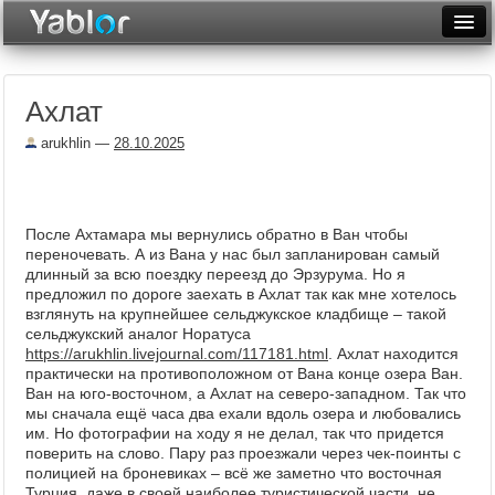
Разместить статью
Войти
Ахлат
Неделя
arukhlin
—
28.10.2025
Месяц
Рейтинги
После Ахтамара мы вернулись обратно в Ван чтобы
Архив
переночевать. А из Вана у нас был запланирован самый
длинный за всю поездку переезд до Эрзурума. Но я
Фототоп
предложил по дороге заехать в Ахлат так как мне хотелось
взглянуть на крупнейшее сельджукское кладбище – такой
Видеотоп
сельджукский аналог Норатуса
https://arukhlin.livejournal.com/117181.html
. Ахлат находится
практически на противоположном от Вана конце озера Ван.
Ван на юго-восточном, а Ахлат на северо-западном. Так что
мы сначала ещё часа два ехали вдоль озера и любовались
им. Но фотографии на ходу я не делал, так что придется
поверить на слово. Пару раз проезжали через чек-поинты с
полицией на броневиках – всё же заметно что восточная
Турция, даже в своей наиболее туристической части, не