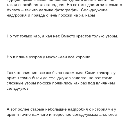
такая спокойная как западная. Но вот мы достигли и самого
Ахлата – так что дальше фотографии. Сельджукские
надгробия и правда очень похожи на хачкары
Но тут только кар, а хач нет. Вместо крестов только узоры.
Но в плане узоров у мусульман всё хорошо
Так что влияние все же было взаимным. Сами хачкары у
армян точно были до сельджуков задолго, но вот такие
сложные узоры похоже появились как раз под влиянием
сельджуков.
А вот более старые небольшие надгробия с историями у
армян точно намного интереснее сельджукских аналогов