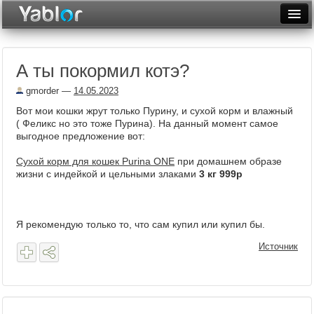
Разместить статью
Войти
А ты покормил котэ?
Неделя
gmorder
—
14.05.2023
Месяц
Вот мои кошки жрут только Пурину, и сухой корм и влажный
( Феликс но это тоже Пурина). На данный момент самое
Рейтинги
выгодное предложение вот:
Архив
Сухой корм для кошек Purina ONE
при домашнем образе
жизни с индейкой и цельными злаками
3 кг 999р
Фототоп
Видеотоп
Я рекомендую только то, что сам купил или купил бы.
Источник