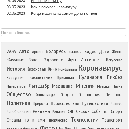
06.05.2023
—
Из писем в личку
03.05.2023
—
Как я покупал клавиатуру
02.05.2023
—
Когда машина на самом деле не твоя
Авто
Беларусь
WOW
Бизнес
Видео
Дети
Армия
Жесть
Интернет
Закон
Здоровье
Животные
Игры
Искусство
Коронавирус
История
Казахстан
Кино
Конфликты
Кулинария
Ликбез
Косметичка
Коррупция
Криминал
Мнения
Лытдыбр
Медицина
Литература
Музыка
Наука
Общество
Отдых
Отношения
Персоны
Олимпиада
Политика
Происшествия
Путешествия
Природа
Разное
Реклама
Сиськи
События
Спорт
Разоблачения
Религия
СНГ
Технологии
Страны
Транспорт
ТВ и СМИ
Творчество
Фото
Штуки