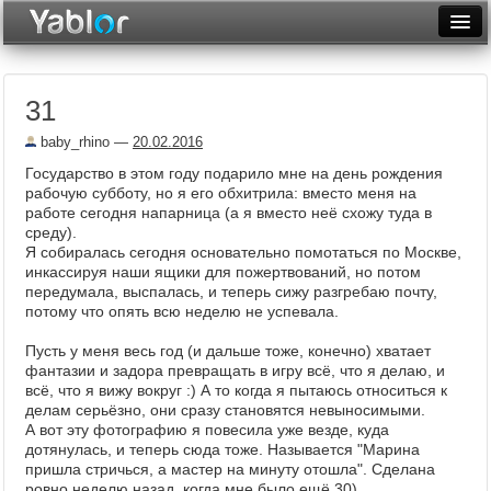
Разместить статью
Войти
31
Неделя
baby_rhino
—
20.02.2016
Месяц
Государство в этом году подарило мне на день рождения
рабочую субботу, но я его обхитрила: вместо меня на
Рейтинги
работе сегодня напарница (а я вместо неё схожу туда в
среду).
Архив
Я собиралась сегодня основательно помотаться по Москве,
инкассируя наши ящики для пожертвований, но потом
Фототоп
передумала, выспалась, и теперь сижу разгребаю почту,
потому что опять всю неделю не успевала.
Видеотоп
Пусть у меня весь год (и дальше тоже, конечно) хватает
фантазии и задора превращать в игру всё, что я делаю, и
всё, что я вижу вокруг :) А то когда я пытаюсь относиться к
делам серьёзно, они сразу становятся невыносимыми.
А вот эту фотографию я повесила уже везде, куда
дотянулась, и теперь сюда тоже. Называется "Марина
пришла стричься, а мастер на минуту отошла". Сделана
ровно неделю назад, когда мне было ещё 30)