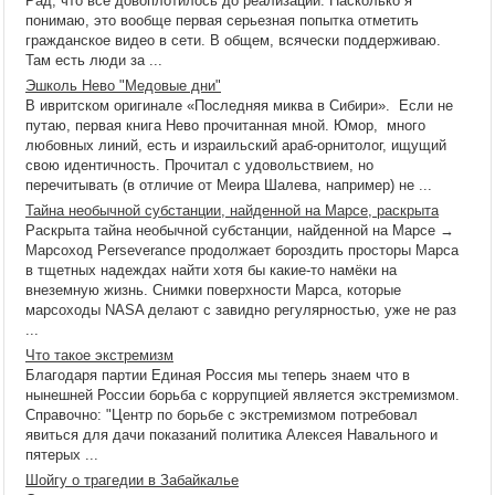
Рад, что все довоплотилось до реализации. Насколько я
понимаю, это вообще первая серьезная попытка отметить
гражданское видео в сети. В общем, всячески поддерживаю.
Там есть люди за ...
Эшколь Нево "Медовые дни"
В ивритском оригинале «Последняя миква в Сибири». Если не
путаю, первая книга Нево прочитанная мной. Юмор, много
любовных линий, есть и израильский араб-орнитолог, ищущий
свою идентичность. Прочитал с удовольствием, но
перечитывать (в отличие от Меира Шалева, например) не ...
Тайна необычной субстанции, найденной на Марсе, раскрыта
Раскрыта тайна необычной субстанции, найденной на Марсе →
Марсоход Perseverance продолжает бороздить просторы Марса
в тщетных надеждах найти хотя бы какие-то намёки на
внеземную жизнь. Снимки поверхности Марса, которые
марсоходы NASA делают с завидно регулярностью, уже не раз
...
Что такое экстремизм
Благодаря партии Единая Россия мы теперь знаем что в
нынешней России борьба с коррупцией является экстремизмом.
Справочно: "Центр по борьбе с экстремизмом потребовал
явиться для дачи показаний политика Алексея Навального и
пятерых ...
Шойгу о трагедии в Забайкалье