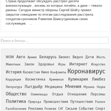
Страна продолжает обсуждать расстрел десяти
военнослужащих , восемь из которых погибли, а двое – тяжело
ранены. Сегодня министр обороны Сергей Шойгу провел
закрытое совещание по итогам расследования расстрела
солдатом-срочником Рамилем Шамсутдиновым своих
сослуживцев. ...
Авто
Беларусь
WOW
Бизнес
Видео
Дети
Армия
Жесть
Интернет
Закон
Здоровье
Животные
Игры
Искусство
Коронавирус
История
Казахстан
Кино
Конфликты
Кулинария
Ликбез
Косметичка
Коррупция
Криминал
Мнения
Лытдыбр
Медицина
Литература
Музыка
Наука
Общество
Отдых
Отношения
Персоны
Олимпиада
Политика
Происшествия
Путешествия
Природа
Разное
Реклама
Сиськи
События
Спорт
Разоблачения
Религия
СНГ