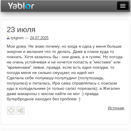
Разместить статью
Войти
23 июля
Неделя
tytgrom
—
24.07.2025
Месяц
Мои дома. Не знаю почему, но когда я одна у меня больше
энергии и желания что-то делать. Даже в плане куда-то
Рейтинги
поехать. Хотя казалось бы - они дома, а я гуляю. Но погода
не очень устойчивая и не хочется попасть в "местами" или
Архив
"временами" ливни, правда, если есть идея поездки, то
погода меня не сильно смущает, но идей нет
Фототоп
Сделала себе полукашу-полупудинг (полулошадь,
полушлюз) и питалась, Ира сама справлялась с поиском
Видеотоп
еды в холодильнике (я только салат порезала), а Жигалин
даже макароны с мясом найти не мог :) правда
бутербродное находил без проблем :)
Источник