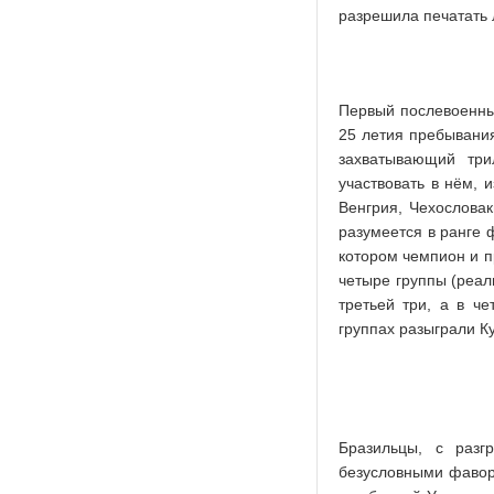
разрешила печатать 
Первый послевоенны
25 летия пребывани
захватывающий три
участвовать в нём, 
Венгрия, Чехословак
разумеется в ранге 
котором чемпион и п
четыре группы (реал
третьей три, а в че
группах разыграли К
Бразильцы, с разг
безусловными фавор