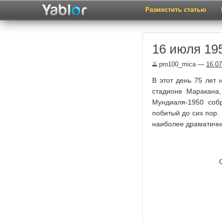
Разместить статью
16 июля 195
pro100_mica
—
16.07
В этот день 75 лет
стадионе Маракана
Мундиаля-1950 соб
побитый до сих пор.
наиболее драматичны