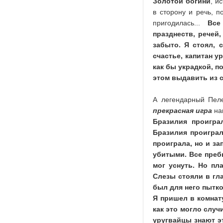
Золотой богини
, и
в сторону и речь, п
пригодилась...
Все
празднеств, речей
забыто. Я стоял, 
счастье, капитан у
как бы украдкой, п
этом выдавить из с
А легендарный Пеле
прекрасная игра
нап
Бразилия проиграл
Бразилия проиграл
проиграла, но и з
убитыми. Все преб
мог уснуть. Но пл
Слезы стояли в гла
был для него пыткой
Я пришел в комнату
как это могло слу
уругвайцы знают э