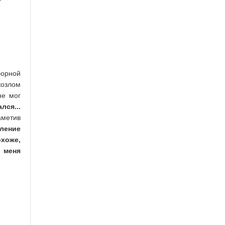
борной
козлом
не мог
лся...
аметив
пление
хоже,
я меня