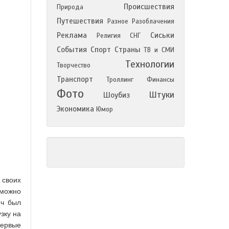
Происшествия
Природа
Путешествия
Разное
Разоблачения
Реклама
Сиськи
Религия
СНГ
События
Спорт
Страны
ТВ и СМИ
Технологии
Творчество
Транспорт
Троллинг
Финансы
Фото
Штуки
Шоубиз
Экономика
Юмор
 своих
 можно
яч был
зку на
первые