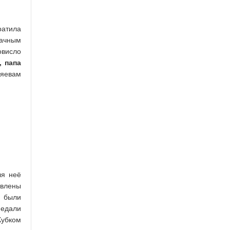
ратила
дачным
овисло
, папа
зяевам
ля неё
овлены
 были
медали
Кубком