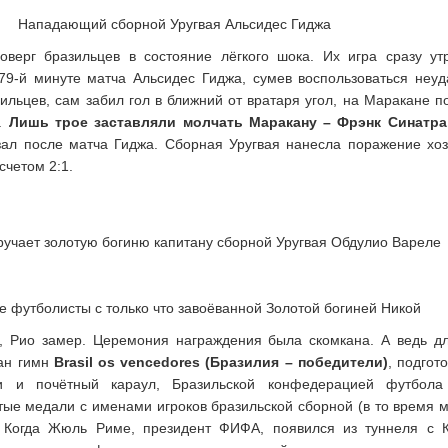
Нападающий сборной Уругвая Альсидес Гиджа
верг бразильцев в состояние лёгкого шока. Их игра сразу ут
 79-й минуте матча Альсидес Гиджа, сумев воспользоваться неу
льцев, сам забил гол в ближний от вратаря угол, на Маракане п
..
Лишь трое заставляли молчать Маракану – Фрэнк Синатра
азал после матча Гиджа. Сборная Уругвая нанесла поражение хо
счетом 2:1.
учает золотую богиню капитану сборной Уругвая Обдулио Вареле
е футболисты с только что завоёванной Золотой богиней Никой
, Рио замер. Церемония награждения была скомкана. А ведь д
ан гимн
Brasil os vencedores (Бразилия – победители)
, подгот
и и почётный караул, Бразильской конфедерацией футбола
тые медали с именами игроков бразильской сборной (в то время 
. Когда Жюль Риме, президент ФИФА, появился из туннеля с 