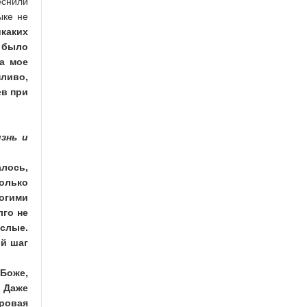
еснили
ыке не
каких
е было
На мое
пливо,
ев при
знь и
алось,
только
ногими
лго не
ослые.
ый шаг
 Боже,
! Даже
уровая