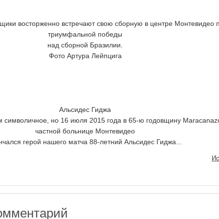
ьщики восторженно встречают свою сборную в центре Монтевидео 
триумфальной победы
над сборной Бразилии.
Фото Артура Лейпцига
Альсидес Гиджа
ом символичное, но 16 июля 2015 года в 65-ю годовщину Maracanaz
частной больнице Монтевидео
нчался герой нашего матча 88-летний Альсидес Гиджа...
Ис
омментарий