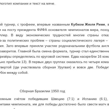
логотип компании и текст на мяче.
й турнир, с трофеем, впервые названным
Кубком Жюля Риме
, 
я на посту президента ФИФА основателя чемпионатов мира, похо
ллер. В виду экономических трудностей многие страны отка
из-за политических проблем – страны социалистического лагеря –
ия. Зато впервые приняли участие родоначальники футбола англ
фаворитов. Главной была смена формата, турнир стал единственн
ризёры определялись по круговой системе. Едва наскребли 16 ком
ьно прибыли 13). В первых двух группах оказалось по четыре кома
твертой (где участвовала сборная Уругвая) и вовсе две. Победи
убок между собой.
Сборная Бразилии 1950 год
ромным счётом победившие Швецию (7:1) и Испанию (6:1),
итами чемпионата, им для победы достаточно было свести матч 