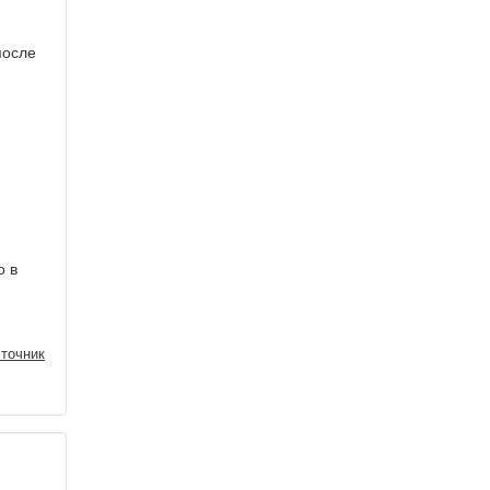
после
o в
точник