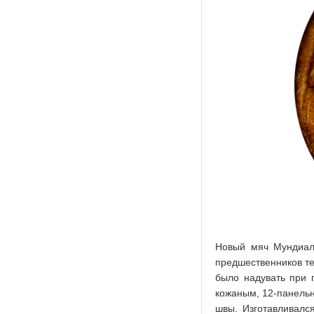
Новый мяч Мундиаля
предшественников те
было надувать при 
кожаным, 12-панельн
швы. Изготавливалс