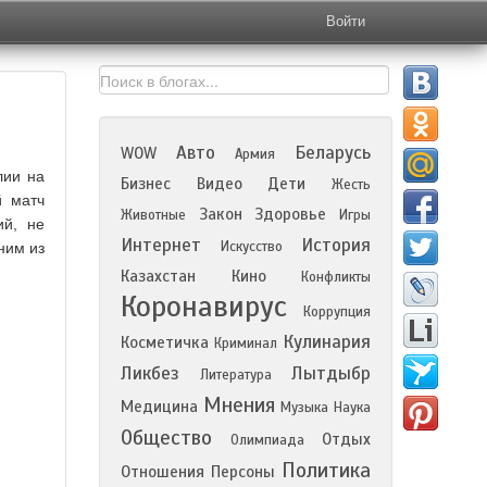
Войти
Авто
Беларусь
WOW
Армия
лии на
Бизнес
Видео
Дети
Жесть
й матч
Закон
Здоровье
Животные
Игры
ий, не
Интернет
История
Искусство
ним из
Казахстан
Кино
Конфликты
Коронавирус
Коррупция
Кулинария
Косметичка
Криминал
Ликбез
Лытдыбр
Литература
Мнения
Медицина
Музыка
Наука
Общество
Отдых
Олимпиада
Политика
Отношения
Персоны