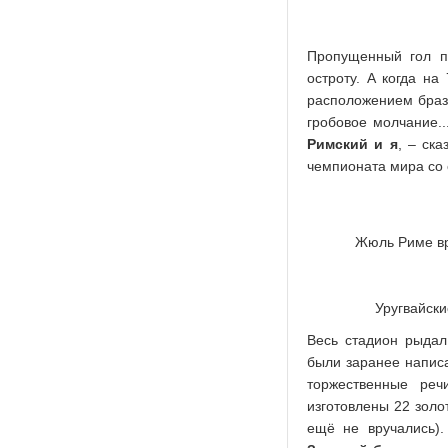
Пропущенный гол по
остроту. А когда на
расположением брази
гробовое молчание.
Римский и я
, – ск
чемпионата мира со 
Жюль Риме вр
Уругвайски
Весь стадион рыдал
были заранее напис
торжественные реч
изготовлены 22 золо
ещё не вручались)