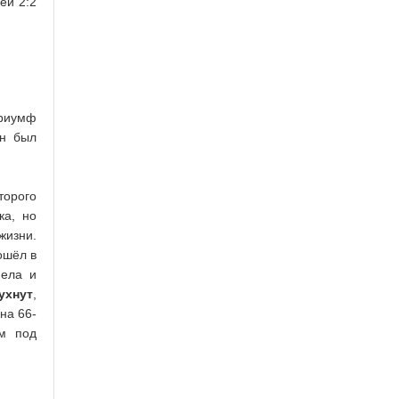
ей 2:2
триумф
он был
торого
ка, но
жизни.
ошёл в
пела и
ухнут
,
на 66-
м под