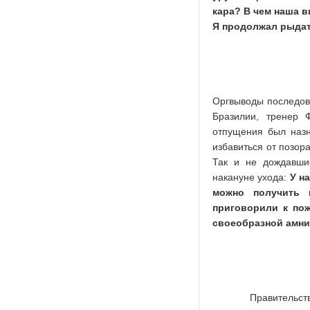
кара? В чем наша в
Я продолжал рыдать
Оргвыводы последова
Бразилии, тренер 
отпущения был назн
избавиться от позор
Так и не дождавши
накануне ухода:
У н
можно получить 
приговорили к пож
своеобразной амнис
Правительст