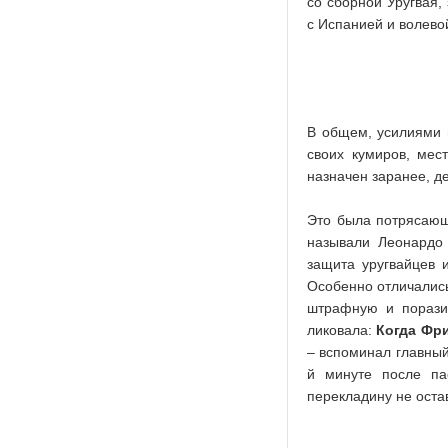
со сборной Уругвая,
с Испанией и волево
В общем, усилиями 
своих кумиров, мес
назначен заранее, д
Это была потрясающа
называли Леонардо
защита уругвайцев 
Особенно отличались
штрафную и поразил
ликовала:
Когда Фри
– вспоминал главный
й минуте после п
перекладину не оста