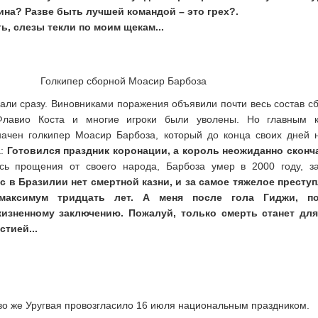
ина? Разве быть лучшей командой – это грех?.
, слезы текли по моим щекам...
Голкипер сборной Моасир Барбоза
ли сразу. Виновниками поражения объявили почти весь состав с
Флавио Коста и многие игроки были уволены. Но главным 
ачен голкипер Моасир Барбоза, который до конца своих дней 
а:
Готовился праздник коронации, а король неожиданно сконча
сь прощения от своего народа, Барбоза умер в 2000 году, з
ас в Бразилии нет смертной казни, и за самое тяжелое престу
максимум тридцать лет. А меня после гола Гиджи, по
изненному заключению. Пожалуй, только смерть станет дл
тией...
во же Уругвая провозгласило 16 июля национальным праздником.