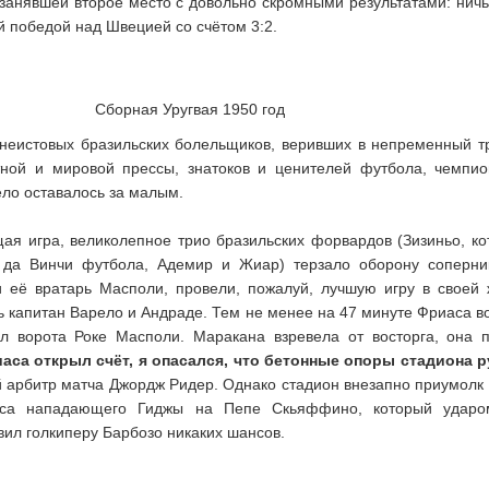
 занявшей второе место с довольно скромными результатами: ничь
й победой над Швецией со счётом 3:2.
Сборная Уругвая 1950 год
неистовых бразильских болельщиков, веривших в непременный 
тной и мировой прессы, знатоков и ценителей футбола, чемпи
ело оставалось за малым.
я игра, великолепное трио бразильских форвардов (Зизиньо, ко
 да Винчи футбола, Адемир и Жиар) терзало оборону соперни
и её вратарь Масполи, провели, пожалуй, лучшую игру в своей 
 капитан Варело и Андраде. Тем не менее на 47 минуте Фриаса в
 ворота Роке Масполи. Маракана взревела от восторга, она 
аса открыл счёт, я опасался, что бетонные опоры стадиона р
 арбитр матча Джордж Ридер. Однако стадион внезапно приумолк 
аса нападающего Гиджы на Пепе Скьяффино, который ударо
вил голкиперу Барбозо никаких шансов.