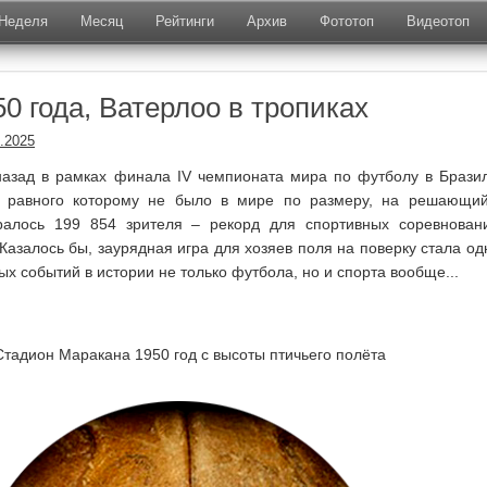
Неделя
Месяц
Рейтинги
Архив
Фототоп
Видеотоп
0 года, Ватерлоо в тропиках
.2025
 назад в рамках финала IV чемпионата мира по футболу в Брази
, равного которому не было в мире по размеру, на решающи
ралось 199 854 зрителя – рекорд для спортивных соревнован
 Казалось бы, заурядная игра для хозяев поля на поверку стала од
х событий в истории не только футбола, но и спорта вообще...
Стадион Маракана 1950 год с высоты птичьего полёта