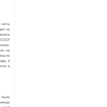
в честь
дил на
зались
 СССР,
ичане,
ым, на
анд на
нды, в
тели в
 были
вничью