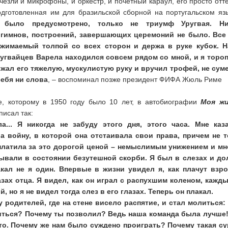
счезли и микрофоны, и оркестр, и почетный караул, его просто отт
одготовленная им для бразильской сборной на португальском яз
 было предусмотрено, только не триумф Уругвая. Ни
, гимнов, построений, завершающих церемоний не было. Вс
сжимаемый толпой со всех сторон и держа в руке кубок. 
ругвайцев Варела находился совсем рядом со мной, и я торо
ожал его тяжелую, мускулистую руку и вручил трофей, не сум
ебя ни слова
, – воспоминал позже президент ФИФА Жюль Риме
, которому в 1950 году было 10 лет, в автобиографии
Моя жи
исал так:
а... Я никогда не забуду этого дня, этого часа. Мне каз
а войну, в которой она отстаивала свои права, причем не 
аплатила за это дорогой ценой – немыслимым унижением и м
ывали в состоянии безутешной скорби. Я был в слезах и до
акал не я один. Впервые в жизни увидел я, как плачут взр
зах отца. Я видел, как он играл с распухшим коленом, кажд
, но я не видел тогда слез в его глазах. Теперь он плакал.
 родителей, где на стене висело распятие, и стал молиться:
читься? Почему ты позволил? Ведь наша команда была лучше
то. Почему же нам было суждено проиграть? Почему такая с