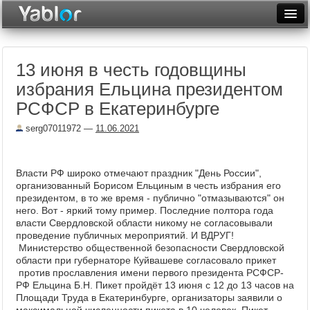
Разместить статью
Войти
13 июня в честь годовщины
Неделя
избрания Ельцина президентом
Месяц
РСФСР в Екатеринбурге
Рейтинги
serg07011972
—
11.06.2021
Архив
Власти РФ широко отмечают праздник "День России",
Фототоп
организованный Борисом Ельциным в честь избрания его
президентом, в то же время - публично "отмазываются" он
Видеотоп
него. Вот - яркий тому пример. Последние полтора года
власти Свердловской области никому не согласовывали
проведение публичных мероприятий. И ВДРУГ!
Министерство общественной безопасности Свердловской
области при губернаторе Куйвашеве согласовало прикет
против прославления имени первого президента РСФСР-
РФ Ельцина Б.Н. Пикет пройдёт 13 июня с 12 до 13 часов на
Площади Труда в Екатеринбурге, организаторы заявили о