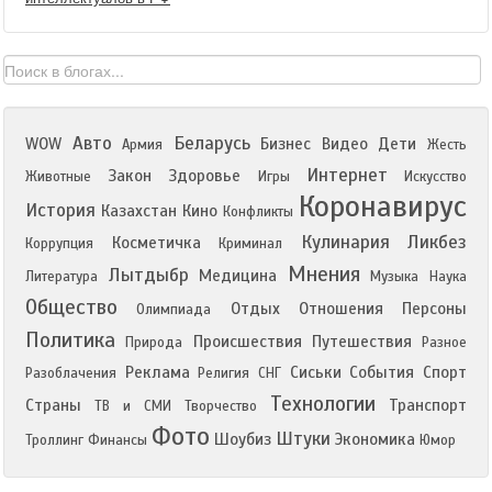
Авто
Беларусь
WOW
Бизнес
Видео
Дети
Армия
Жесть
Интернет
Закон
Здоровье
Животные
Игры
Искусство
Коронавирус
История
Казахстан
Кино
Конфликты
Кулинария
Ликбез
Косметичка
Коррупция
Криминал
Мнения
Лытдыбр
Медицина
Литература
Музыка
Наука
Общество
Отдых
Отношения
Персоны
Олимпиада
Политика
Происшествия
Путешествия
Природа
Разное
Реклама
Сиськи
События
Спорт
Разоблачения
Религия
СНГ
Технологии
Страны
Транспорт
ТВ и СМИ
Творчество
Фото
Штуки
Шоубиз
Экономика
Троллинг
Финансы
Юмор