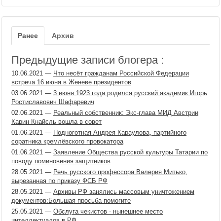
Ранее
Архив
Предыдущие записи блогера :
10.06.2021
—
Что несёт гражданам Российской Федерации
встреча 16 июня в Женеве президентов
03.06.2021
—
3 июня 1923 года родился русский академик Игорь
Ростиславович Шафаревич
02.06.2021
—
Реальный собственник: Экс-глава МИД Австрии
Карин Кнайсль вошла в совет
01.06.2021
—
Подноготная Андрея Караулова, партийного
соратника кремлёвского провокатора
01.06.2021
—
Заявление Общества русской культуры Татарии по
поводу поминовения защитников
28.05.2021
—
Речь русского профессора Валерия Митько,
вырезанная по приказу ФСБ РФ
28.05.2021
—
Архивы РФ занялись массовым уничтожением
документов:Большая просьба-помогите
25.05.2021
—
Обслуга чекистов - нынешнее место
интеллектуалов в РФ