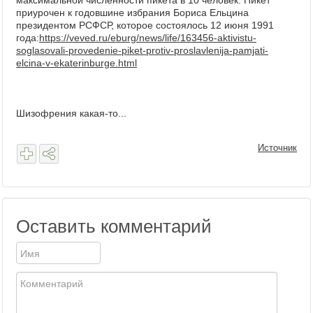
максимальной численности пикета в 10 человек. Пикет
приурочен к годовшине избрания Бориса Ельцина
президентом РСФСР, которое состоялось 12 июня 1991
года:
https://veved.ru/eburg/news/life/163456-aktivistu-
soglasovali-provedenie-piket-protiv-proslavlenija-pamjati-
elcina-v-ekaterinburge.html
Шизофрения какая-то...
Источник
Оставить комментарий