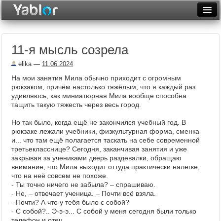
Разместить статью
Войти
11-я мысль созрела
Неделя
elika
—
11.06.2024
Месяц
На мои занятия Мила обычно приходит с огромным
рюкзаком, причëм настолько тяжëлым, что я каждый раз
Рейтинги
удивляюсь, как миниатюрная Мила вообще способна
тащить такую тяжесть через весь город.
Архив
Но так было, когда ещё не закончился учебный год. В
Фототоп
рюкзаке лежали учебники, физкультурная форма, сменка
и... что там ещё полагается таскать на себе современной
Видеотоп
третьекласснице? Сегодня, заканчивая занятия и уже
закрывая за учениками дверь раздевалки, обращаю
внимание, что Мила выходит оттуда практически налегке,
что на неë совсем не похоже.
- Ты точно ничего не забыла? – спрашиваю.
- Не, – отвечает ученица. – Почти всë взяла.
- Почти? А что у тебя было с собой?
- С собой?.. Э-э-э... С собой у меня сегодня были только
телефон и отец.