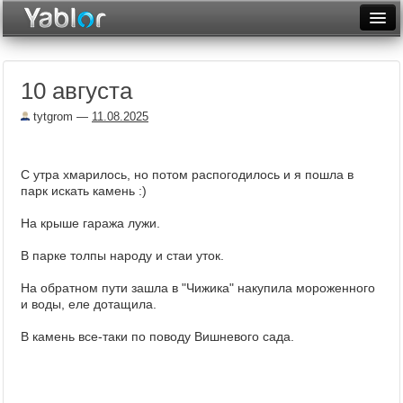
Разместить статью
Войти
10 августа
Неделя
tytgrom
—
11.08.2025
Месяц
Рейтинги
С утра хмарилось, но потом распогодилось и я пошла в
парк искать камень :)
Архив
На крыше гаража лужи.
Фототоп
В парке толпы народу и стаи уток.
Видеотоп
На обратном пути зашла в "Чижика" накупила мороженного
и воды, еле дотащила.
В камень все-таки по поводу Вишневого сада.