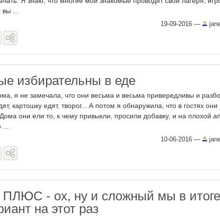
ачать. Я знаю, что многие мои знакомые проводят свои лагеря, игр
вы ...
19-09-2016
—
jan
рые избирательны в еде
ома, я не замечала, что они весьма и весьма привередливы и разб
т, картошку едят, творог... А потом я обнаружила, что в гостях они
 Дома они ели то, к чему привыкли, просили добавку, и на плохой а
...
10-06-2016
—
jan
ПЛЮС - ох, ну и сложный мы в итог
иант на этот раз