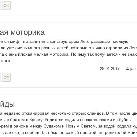
кая моторика
зялся миф, что занятия с конструктором Лего развивают мелкую
ла уже очень много разных детей, которые отлично строили из Лего
ла очень плохая мелкая моторика. Почему так получается - не знаю
ятные ...
28-01-2017
—
jan
айды
а недавно отсканировал несколько старых слайдов. В том числе цв
 мы с братом в Крыму. Родители ездили со скалолазами из Дубны - 
ерем в районе между Судаком и Новым Светом, за водой ходили ку
нь далеко, и вообще быт был не самый простой, но родителей моих 