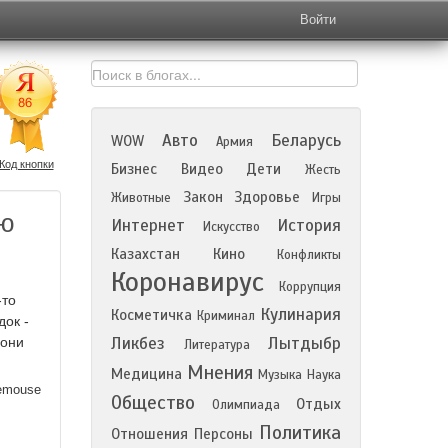
Войти
Авто
Беларусь
WOW
Армия
Код кнопки
Бизнес
Видео
Дети
Жесть
Закон
Здоровье
Животные
Игры
ую
Интернет
История
Искусство
Казахстан
Кино
Конфликты
Коронавирус
Коррупция
-то
Кулинария
Косметичка
Криминал
ок -
Ликбез
Лытдыбр
 они
Литература
Мнения
Медицина
Музыка
Наука
emouse
Общество
Отдых
Олимпиада
Политика
Отношения
Персоны