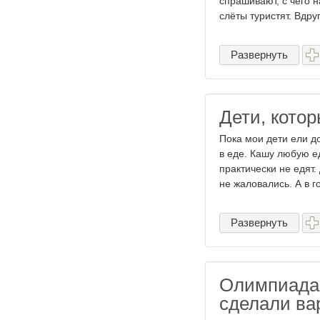
спрашивают, с чего н
слёты туристят. Вдруг 
Развернуть
Дети, кото
Пока мои дети ели д
в еде. Кашу любую едя
практически не едят.
не жаловались. А в го 
Развернуть
Олимпиада 
сделали вар