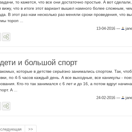
дачи, то кажется, что все они достаточно простые. А вот сделали,
 и вижу, что в итоге этот вариант вышел намного более сложным, че
да. В этот раз нам несколько раз меняли сроки проведения, что в
мы тороп ...
13-04-2016
—
jan
дети и большой спорт
акомых, которые в детстве серьёзно занимались спортом. Так, чтоб
ки, по 4-5 часов каждый день. А все выходные, все каникулы - пое
ования. Кто-то так занимался с 6 лет и до 16, а потом вдруг начин
орт. А ...
24-02-2016
—
jan
следующая
>>