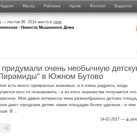
Неделя
Месяц
Рейтинги
Архив
Фототоп
Видеотоп
e
— постов 86. 2514 место в
топе
anemouse - Новости Мышкиного Дома
 придумали очень необычную детск
Пирамиды" в Южном Бутово
еня есть много прекрасных знакомых, и я очень радуюсь, когда
учается кого-то познакомить - и из этого знакомства получается что
ересное. Мне давно интересна тема разнообразных детских площад
 они дают городским детям, какие площадки более удачные - и чем
ши. В ...
14-02-2017
—
jan