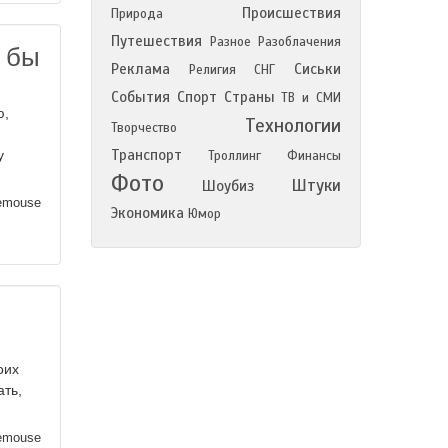
Происшествия
Природа
Путешествия
Разное
Разоблачения
о бы
Реклама
Сиськи
Религия
СНГ
События
Спорт
Страны
ТВ и СМИ
ю,
Технологии
Творчество
Транспорт
у
Троллинг
Финансы
Фото
Штуки
Шоубиз
emouse
Экономика
Юмор
оих
ать,
emouse