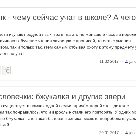
к - чему сейчас учат в школе? А чег
ети изучают родной язык, тратя на это не меньше 5 часов в недел
ачинают обучение чтения зачастую с прописей, то есть с умения
вом, так и только так, (тем самым отбывая охоту к этому предмету 
лельно учат ...
11-02-2017
—
jan
ловечки: бжукалка и другие звери
о существует в рамках одной семьи, причём порой это - детское
ем так понравилось, что и взрослые стали его повторять. У одних м
во бжукалка - это такая бытовая техника, можете попробовать угад
кий ...
29-01-2017
—
jan