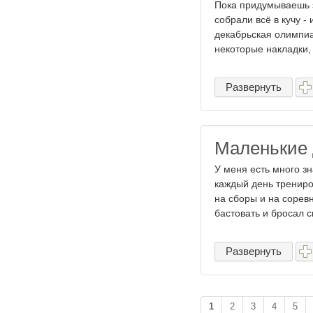
Пока придумываешь за
собрали всё в кучу -
декабрьская олимпиа
некоторые накладки, 
Развернуть
Маленькие 
У меня есть много зн
каждый день трениров
на сборы и на соревн
бастовать и бросал сп
Развернуть
1
2
3
4
5