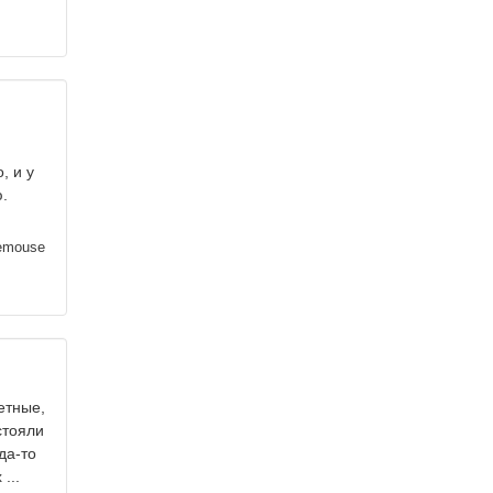
, и у
.
emouse
етные,
стояли
да-то
...