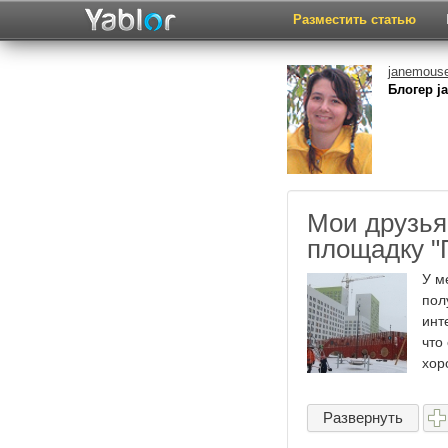
Разместить статью
janemous
Блогер j
Мои друзья
площадку "
У м
пол
инт
что
хоро
Развернуть