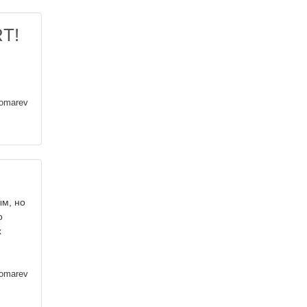
RT!
nomarev
ым, но
о
х
nomarev