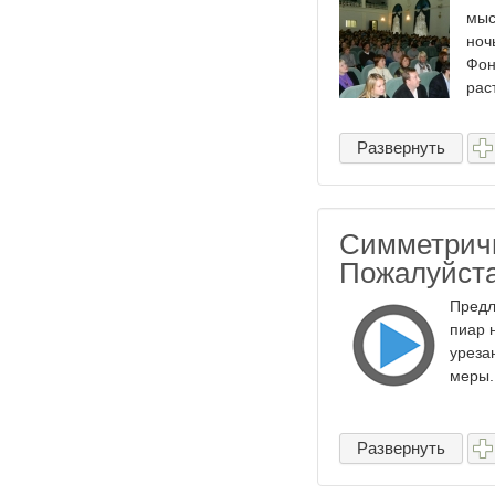
мыс
ноч
Фон
рас
Развернуть
Симметричн
Пожалуйста
Предл
пиар 
уреза
меры.
Развернуть