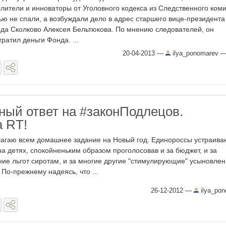
лители и инноваторы от Уголовного кодекса из Следственного ком
ью не спали, а возбуждали дело в адрес старшего вице-президента
да Сколково Алексея Бельтюкова. По мнению следователей, он
тратил деньги Фонда. ...
20-04-2013
—
ilya_ponomarev
ый ответ на #законПодлецов.
 RT!
агаю всем домашнее задание на Новый год. Единороссы устраива
на детях, спокойненьким образом проголосовав и за бюджет, и за
ние льгот сиротам, и за многие другие "стимулирующие" усыновле
 По-прежнему надеясь, что ...
26-12-2012
—
ilya_po