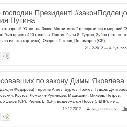
 господин Президент! #законПодлец
ия Путина
ехотворный "Ответ на Закон Магнитского" превратился в мерзкий "
н был принят 420 голосов. Против были 8: Гудков, Зубов (его нет в
была изъята карточка), Озеров, Петров, Пономарев (СР), ...
21-12-2012
—
ilya_po
осовавших по закону Димы Яковлева
дакция Федорова) - против Агеев, Бурков, Грачев, Гудков, Дмитриев
ковский, Крутов, Ломакин-Румянцев, Машкарин, Михеев, Петров,
 Ушаков (СР), Резник Б. (ЕР), воздержался Носов (ЛДПР), не ...
19-12-2012
—
ilya_ponomarev
—
По