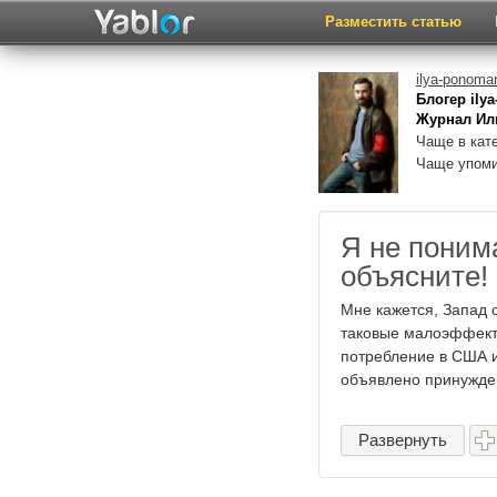
Разместить статью
ilya-ponoma
Блогер ily
Журнал Ил
Чаще в кат
Чаще упом
Я не поним
объясните!
Мне кажется, Запад 
таковые малоэффект
потребление в США и
объявлено принужден
Развернуть