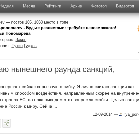
Неделя
Месяц
Рейтинги
Архив
Фототоп
Видеотоп
rev
— постов 105. 1033 место в
топе
a-ponomarev - Будьте реалистами: требуйте невозможного!
ьи Пономарева
егориях:
Закон
инает:
Путин
Гудков
аю нынешнего раунда санкций,
совершает сейчас серьезную ошибку. Я лично считаю санкции как
ивным способом воздействия, направленным скорее на внутренне
 странах ЕС, но пока выведем этот вопрос за скобки. Целью санкц
ие России к миру. Сейча ...
12-09-2014
—
ilya_po