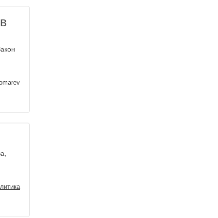
ов
Закон
nomarev
а,
литика