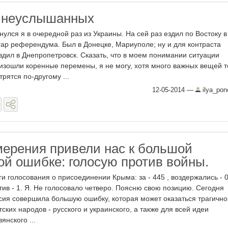
 неуслышанных
нулся я в очередной раз из Украины. На сей раз ездил по Востоку в
гар референдума. Был в Донецке, Мариуполе; ну и для контраста
здил в Днепропетровск. Сказать, что в моем понимании ситуации
изошли коренные перемены, я не могу, хотя много важных вещей 
трятся по-другому ...
12-05-2014
—
ilya_po
ерения привели нас к большой
ой ошибке: голосую против войны.
ги голосования о присоединении Крыма: за - 445 , воздержались - 0
тив - 1. Я. Не голосовало четверо. Поясню свою позицию. Сегодня
сия совершила большую ошибку, которая может оказаться трагично
тских народов - русского и украинского, а также для всей идеи
янского ...