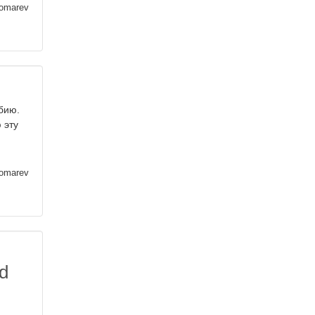
nomarev
бию.
 эту
nomarev
d