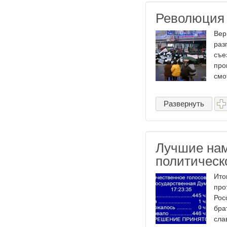
Революция
Вер
раз
съе
про
смо
Развернуть
Лучшие нам
политическ
Ито
про
Рос
бра
слав