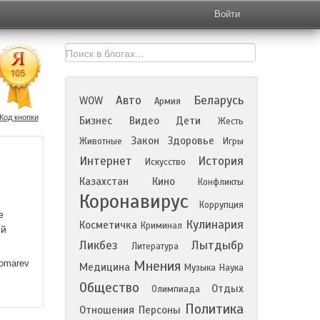
Войти
Авто
Беларусь
WOW
Армия
Код кнопки
Бизнес
Видео
Дети
Жесть
Закон
Здоровье
Животные
Игры
Интернет
История
Искусство
Казахстан
Кино
Конфликты
Коронавирус
Коррупция
е
Кулинария
Косметичка
Криминал
ий
Ликбез
Лытдыбр
Литература
nomarev
Мнения
Медицина
Музыка
Наука
Общество
Отдых
Олимпиада
Политика
Отношения
Персоны