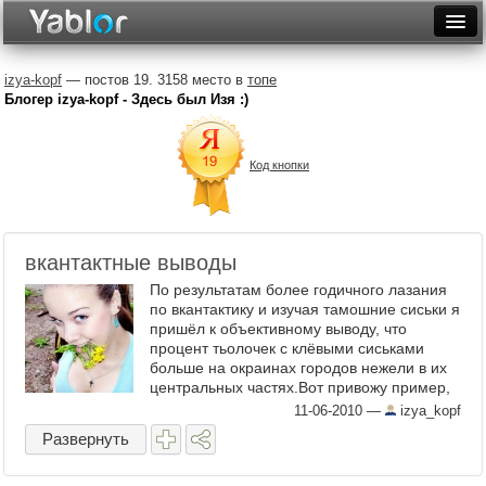
Разместить статью
Войти
izya-kopf
— постов 19. 3158 место в
топе
Блогер izya-kopf - Здесь был Изя :)
Неделя
Месяц
Код кнопки
Рейтинги
Архив
вкантактные выводы
Фототоп
По результатам более годичного лазания
по вкантактику и изучая тамошние сиськи я
Видеотоп
пришёл к объективному выводу, что
процент тьолочек с клёвыми сиськами
больше на окраинах городов нежели в их
центральных частях.Вот привожу пример,
один. ...
11-06-2010
—
izya_kopf
Развернуть