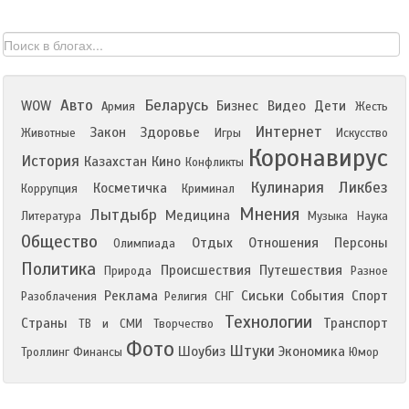
Авто
Беларусь
WOW
Бизнес
Видео
Дети
Армия
Жесть
Интернет
Закон
Здоровье
Животные
Игры
Искусство
Коронавирус
История
Казахстан
Кино
Конфликты
Кулинария
Ликбез
Косметичка
Коррупция
Криминал
Мнения
Лытдыбр
Медицина
Литература
Музыка
Наука
Общество
Отдых
Отношения
Персоны
Олимпиада
Политика
Происшествия
Путешествия
Природа
Разное
Реклама
Сиськи
События
Спорт
Разоблачения
Религия
СНГ
Технологии
Страны
Транспорт
ТВ и СМИ
Творчество
Фото
Штуки
Шоубиз
Экономика
Троллинг
Финансы
Юмор