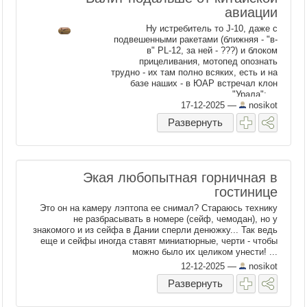
авиации
Ну истребитель то J-10, даже с
подвешенными ракетами (ближняя - "в-
в" PL-12, за ней - ???) и блоком
прицеливания, мотопед опознать
трудно - их там полно всяких, есть и на
базе наших - в ЮАР встречал клон
"Урала": ...
17-12-2025
—
nosikot
Развернуть
Экая любопытная горничная в
гостинице
Это он на камеру лэптопа ее снимал? Стараюсь технику
не разбрасывать в номере (сейф, чемодан), но у
знакомого и из сейфа в Дании сперли денюжку... Так ведь
еще и сейфы иногда ставят миниатюрные, черти - чтобы
можно было их целиком унести! ...
12-12-2025
—
nosikot
Развернуть