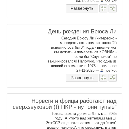
04-12-2025
—
nosikot
Развернуть
День рождения Брюса Ли
Сегодня Брюсу Ли (интересно -
молодежь хоть помнит такого?!)
исполнилось бы 84 года - вполне мог
бы дожить и помереть от КОВИДа -
если бы "Спутником" не
вакцинировался! Напомню, что одна из
версий его смерти в 1973 г. - сильное
"колдунство" монахов Шаолиня за то,
27-11-2025
—
nosikot
что он, мол, выдал ...
Развернуть
Норвеги и фрицы работают над
сверхзвуковой (!) ПКР - ну "они тупые"
Готова ракета должна быть к ... 2035
году! А кто-то над жителями бывш.
ЭстССР еще потешается - вот до "этих"
дошло, наконец", что сверхзвук, в этом