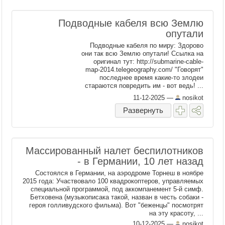
Подводные кабеля всю Землю
опутали
Подводные кабеля по миру: Здорово
они так всю Землю опутали! Ссылка на
оригинал тут: http://submarine-cable-
map-2014.telegeography.com/ "Говорят"
последнее время какие-то злодеи
стараются повредить им - вот ведь! ...
11-12-2025
—
nosikot
Развернуть
Массированный налет беспилотников
- в Германии, 10 лет назад
Состоялся в Германии, на аэродроме Торнеш в ноябре
2015 года: Участвовало 100 квадрокоптеров, управляемых
специальной программой, под аккомпанемент 5-й симф.
Бетховена (музыкописака такой, назван в честь собаки -
героя голливудского фильма). Вот "беженцы" посмотрят
на эту красоту, ...
10-12-2025
—
nosikot