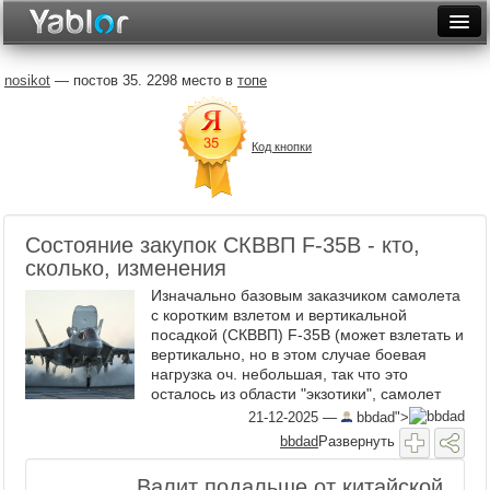
Разместить статью
Войти
nosikot
— постов 35. 2298 место в
топе
Неделя
Код кнопки
Месяц
Рейтинги
Архив
Состояние закупок СКВВП F-35B - кто,
сколько, изменения
Фототоп
Изначально базовым заказчиком самолета
с коротким взлетом и вертикальной
Видеотоп
посадкой (СКВВП) F-35B (может взлетать и
вертикально, но в этом случае боевая
нагрузка оч. небольшая, так что это
осталось из области "экзотики", самолет
серьезно отличается от других вариантов
21-12-2025
—
bbdad">
35-го, см. тут: ...
bbdad
Развернуть
Валит подальше от китайской