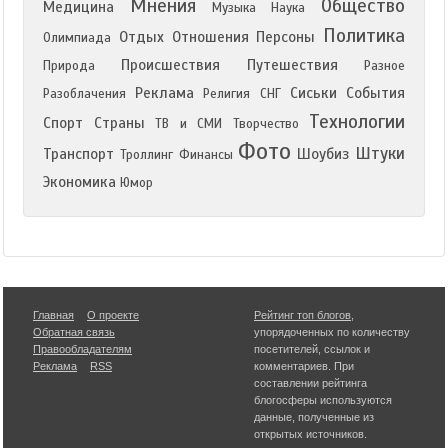
Мнения
Общество
Медицина
Музыка
Наука
Политика
Отдых
Отношения
Персоны
Олимпиада
Происшествия
Путешествия
Природа
Разное
Реклама
Сиськи
События
Разоблачения
Религия
СНГ
Технологии
Спорт
Страны
ТВ и СМИ
Творчество
Фото
Штуки
Транспорт
Шоубиз
Троллинг
Финансы
Экономика
Юмор
Главная
О проекте
Рейтинг топ блогов
,
Обратная связь
упорядоченных по количеству
Правообладателям
посетителей, ссылок и
Реклама
RSS
комментариев. При
составлении рейтинга
блогосферы используются
данные, полученные из
открытых источников.