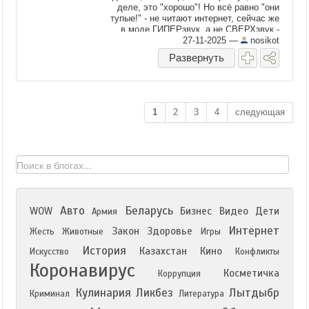
деле, это "хорошо"! Но всё равно "они
тупые!" - не читают интернет, сейчас же
в моде ГИПЕРзвук, а не СВЕРХзвук -
безнадега... Не то что ...
27-11-2025
—
nosikot
Развернуть
1
2
3
4
следующая
Авто
Беларусь
WOW
Бизнес
Видео
Дети
Армия
Интернет
Закон
Здоровье
Жесть
Животные
Игры
История
Казахстан
Кино
Искусство
Конфликты
Коронавирус
Косметичка
Коррупция
Кулинария
Ликбез
Лытдыбр
Криминал
Литература