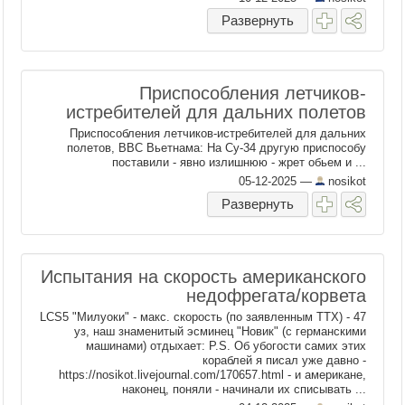
Развернуть
Приспособления летчиков-
истребителей для дальних полетов
Приспособления летчиков-истребителей для дальних
полетов, ВВС Вьетнама: На Су-34 другую приспособу
поставили - явно излишнюю - жрет обьем и ...
05-12-2025
—
nosikot
Развернуть
Испытания на скорость американского
недофрегата/корвета
LCS5 "Милуоки" - макс. скорость (по заявленным ТТХ) - 47
уз, наш знаменитый эсминец "Новик" (с германскими
машинами) отдыхает: P.S. Об убогости самих этих
кораблей я писал уже давно -
https://nosikot.livejournal.com/170657.html - и американе,
наконец, поняли - начинали их списывать ...