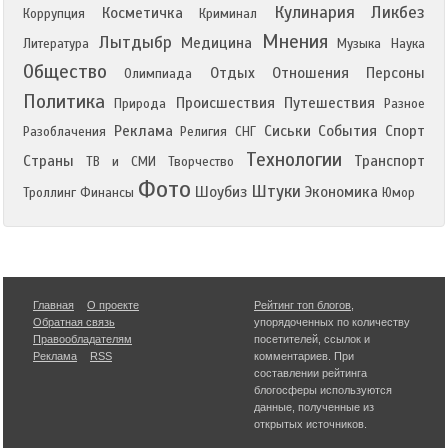
Кулинария
Ликбез
Косметичка
Коррупция
Криминал
Мнения
Лытдыбр
Медицина
Литература
Музыка
Наука
Общество
Отдых
Отношения
Персоны
Олимпиада
Политика
Происшествия
Путешествия
Природа
Разное
Реклама
Сиськи
События
Спорт
Разоблачения
Религия
СНГ
Технологии
Страны
Транспорт
ТВ и СМИ
Творчество
Фото
Штуки
Шоубиз
Экономика
Троллинг
Финансы
Юмор
Главная
О проекте
Рейтинг топ блогов
,
Обратная связь
упорядоченных по количеству
Правообладателям
посетителей, ссылок и
Реклама
RSS
комментариев. При
составлении рейтинга
блогосферы используются
данные, полученные из
открытых источников.