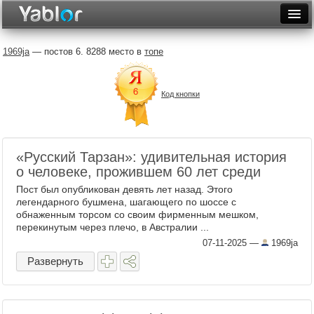
Разместить статью
Войти
1969ja
— постов 6. 8288 место в
топе
Неделя
Код кнопки
Месяц
Рейтинги
Архив
«Русский Тарзан»: удивительная история
о человеке, прожившем 60 лет среди
Фототоп
Пост был опубликован девять лет назад. Этого
легендарного бушмена, шагающего по шоссе с
Видеотоп
обнаженным торсом со своим фирменным мешком,
перекинутым через плечо, в Австралии ...
07-11-2025
—
1969ja
Развернуть