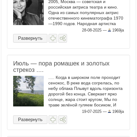
2005, Москва — советская и
российская актриса театра и кино.
Одна из самых популярных актрис
отечественного кинематографа 1970
—1990 годов. Народная артистка
РСФСР (1986). Лауреат
28-08-2025
—
1969ja
Государственной премии СССР
Развернуть
(1984), Государственной премии
РСФСР ...
Июль — пора ромашек и золотых
стрекоз ....
..... Когда в широком поле проходит
сенокос, В реке вода согрелась, по
небу облака Плывут вдоль горизонта
дорогой без конца. Сверкает ярко
солнце, жара стоит кругом, Мы по
траве зелёной гуляем босиком, И
слышим, как кузнечик стрекочет
19-07-2025
—
1969ja
день-деньской, ...
Развернуть