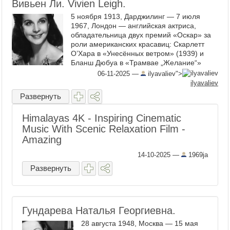
Вивьен Ли. Vivien Leigh.
5 ноября 1913, Дарджилинг — 7 июля
1967, Лондон — английская актриса,
обладательница двух премий «Оскар» за
роли американских красавиц: Скарлетт
О’Хара в «Унесённых ветром» (1939) и
Бланш Дюбуа в «Трамвае „Желание“»
(1951). 1953 — Премия BAFTA — лучшая
06-11-2025
—
ilyavaliev">
женская ...
ilyavaliev
Развернуть
Himalayas 4K - Inspiring Cinematic
Music With Scenic Relaxation Film -
Amazing
14-10-2025
—
1969ja
Развернуть
Гундарева Наталья Георгиевна.
28 августа 1948, Москва — 15 мая