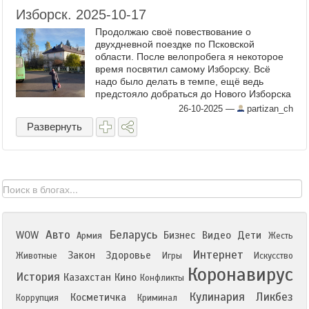
Изборск. 2025-10-17
Продолжаю своё повествование о
двухдневной поездке по Псковской
области. После велопробега я некоторое
время посвятил самому Изборску. Всё
надо было делать в темпе, ещё ведь
предстояло добраться до Нового Изборска
и там определённую программу
26-10-2025
—
partizan_ch
выполнить. Но об этом в других
Развернуть
публикациях ...
Авто
Беларусь
WOW
Бизнес
Видео
Дети
Армия
Жесть
Интернет
Закон
Здоровье
Животные
Игры
Искусство
Коронавирус
История
Казахстан
Кино
Конфликты
Кулинария
Ликбез
Косметичка
Коррупция
Криминал