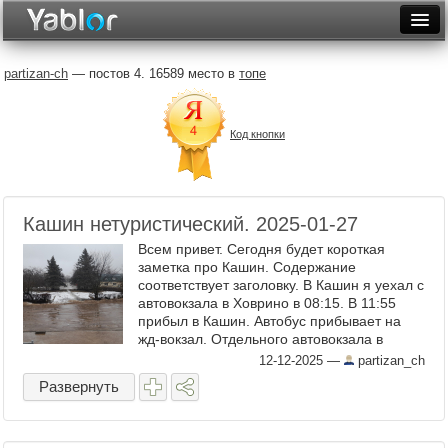
Разместить статью
Войти
partizan-ch
— постов 4. 16589 место в
топе
Неделя
Код кнопки
Месяц
Рейтинги
Архив
Кашин нетуристический. 2025-01-27
Всем привет. Сегодня будет короткая
Фототоп
заметка про Кашин. Содержание
соответствует заголовку. В Кашин я уехал с
Видеотоп
автовокзала в Ховрино в 08:15. В 11:55
прибыл в Кашин. Автобус прибывает на
жд-вокзал. Отдельного автовокзала в
городе нет. 01. Привокзальная площадь.
12-12-2025
—
partizan_ch
Представляет собой скверик ...
Развернуть