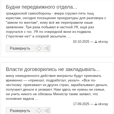
Будни передвижного отдела...
гражданской самообороны - вчера сгрузил пять тыщ
юристам, сегодня посещение прокуратуры для разговора с
"замом по ментам", кому всё же переправили наше
заявление. Три раза побывал в частной УК, ещё раз
поругался с гос. УК по очередной вони из подвала
("протечки нет" а хлоркой засыпали, ...
02-10-2025
—
eksray
Развернуть
Власти договорились не закладывать...
мину немедленного действия мигранты будут приезжать
временно — «приехал, подработал, уехал». «Все по-
честному: приезжают из других стран, зарабатывают деньги,
получают деньги и уезжают. Нам здесь не нужны ни семьи,
ни учить никого не обязаны Министр также заявил, что
основная задача ...
17-09-2025
—
eksray
Развернуть