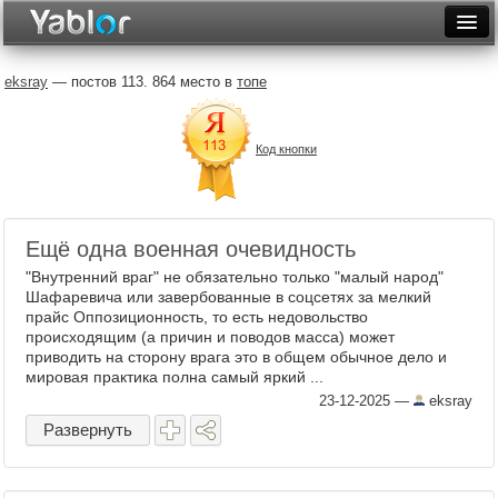
Разместить статью
Войти
eksray
— постов 113. 864 место в
топе
Неделя
Код кнопки
Месяц
Рейтинги
Архив
Ещё одна военная очевидность
"Внутренний враг" не обязательно только "малый народ"
Фототоп
Шафаревича или завербованные в соцсетях за мелкий
прайс Оппозиционность, то есть недовольство
Видеотоп
происходящим (а причин и поводов масса) может
приводить на сторону врага это в общем обычное дело и
мировая практика полна самый яркий ...
23-12-2025
—
eksray
Развернуть