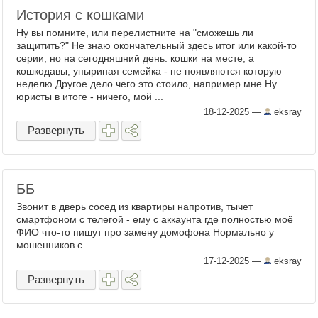
История с кошками
Ну вы помните, или перелистните на "сможешь ли
защитить?" Не знаю окончательный здесь итог или какой-то
серии, но на сегодняшний день: кошки на месте, а
кошкодавы, упыриная семейка - не появляются которую
неделю Другое дело чего это стоило, например мне Ну
юристы в итоге - ничего, мой ...
18-12-2025
—
eksray
Развернуть
ББ
Звонит в дверь сосед из квартиры напротив, тычет
смартфоном с телегой - ему с аккаунта где полностью моё
ФИО что-то пишут про замену домофона Нормально у
мошенников с ...
17-12-2025
—
eksray
Развернуть