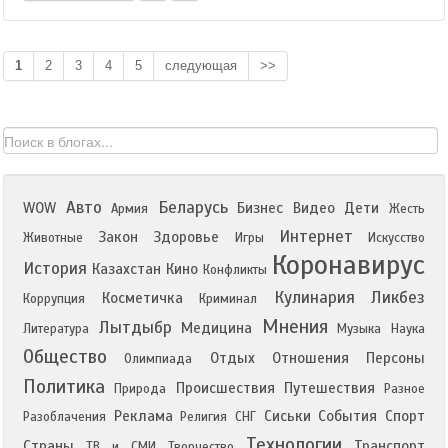
1
2
3
4
5
следующая
>>
Авто
Беларусь
WOW
Бизнес
Видео
Дети
Армия
Жесть
Интернет
Закон
Здоровье
Животные
Игры
Искусство
Коронавирус
История
Казахстан
Кино
Конфликты
Кулинария
Ликбез
Косметичка
Коррупция
Криминал
Мнения
Лытдыбр
Медицина
Литература
Музыка
Наука
Общество
Отдых
Отношения
Персоны
Олимпиада
Политика
Происшествия
Путешествия
Природа
Разное
Реклама
Сиськи
События
Спорт
Разоблачения
Религия
СНГ
Технологии
Страны
Транспорт
ТВ и СМИ
Творчество