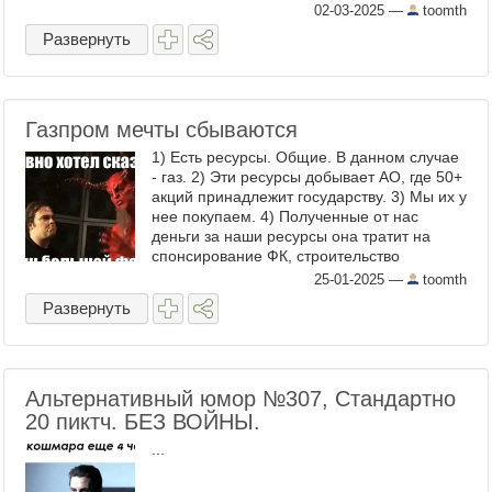
предприятия. Десятки тысяч машин никто
02-03-2025
—
toomth
не покупает. Сергей Чемезов сообщил о
Развернуть
критичной ...
Газпром мечты сбываются
1) Есть ресурсы. Общие. В данном случае
- газ. 2) Эти ресурсы добывает АО, где 50+
акций принадлежит государству. 3) Мы их у
нее покупаем. 4) Полученные от нас
деньги за наши ресурсы она тратит на
спонсирование ФК, строительство
небоскребов имени себя и содержание ...
25-01-2025
—
toomth
Развернуть
Альтернативный юмор №307, Стандартно
20 пиктч. БЕЗ ВОЙНЫ.
...