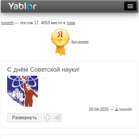
Разместить статью
Войти
toomth
— постов 17. 4053 место в
топе
Неделя
Код кнопки
Месяц
Рейтинги
Архив
С днём Советской науки!
...
Фототоп
Видеотоп
20-04-2025
—
toomth
Развернуть