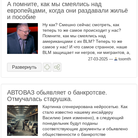
А помните, как мы смеялись над
европейцами, когда они раздавали жильё
и пособие
Ну как? Смешно сейчас смотреть, как
теперь то же самое происходит у нас?
Помните, как мы смеялись над
американцами с их BLM? Теперь то же
самое у нас! И что самое странное, наше
BLM защищает ни негров, ни мигрантов, а,
блять, собак! Что не смеётесь? Не
27-03-2025
—
toomth
смешно? ...
Развернуть
АВТОВАЗ обьявляет о банкротсве.
Отмучалась старушка.
Картинка сгенерирована нейросетью. Как
стало известно нашему инсайдеру
Василию (имя изменено), в следующий
понедельник будут поданы
соответствующие документы и обьявлено
общественности о банкротстве