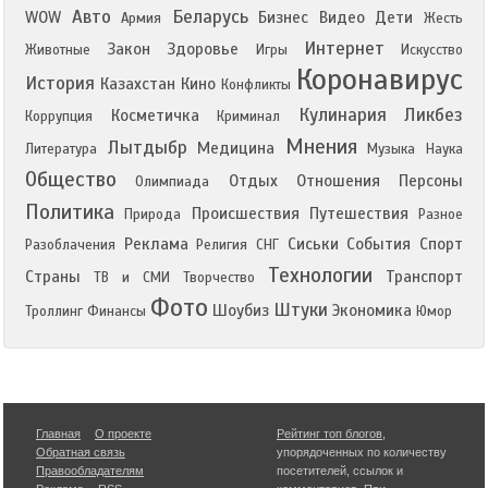
Авто
Беларусь
WOW
Бизнес
Видео
Дети
Армия
Жесть
Интернет
Закон
Здоровье
Животные
Игры
Искусство
Коронавирус
История
Казахстан
Кино
Конфликты
Кулинария
Ликбез
Косметичка
Коррупция
Криминал
Мнения
Лытдыбр
Медицина
Литература
Музыка
Наука
Общество
Отдых
Отношения
Персоны
Олимпиада
Политика
Происшествия
Путешествия
Природа
Разное
Реклама
Сиськи
События
Спорт
Разоблачения
Религия
СНГ
Технологии
Страны
Транспорт
ТВ и СМИ
Творчество
Фото
Штуки
Шоубиз
Экономика
Троллинг
Финансы
Юмор
Главная
О проекте
Рейтинг топ блогов
,
Обратная связь
упорядоченных по количеству
Правообладателям
посетителей, ссылок и