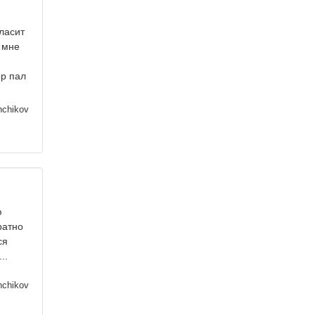
ласит
 мне
ор пал
nchikov
ю
ратно
ся
..
nchikov