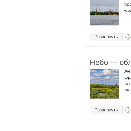
гор
кор
Развернуть
Небо — обл
Вче
Кор
не 
фот
Развернуть