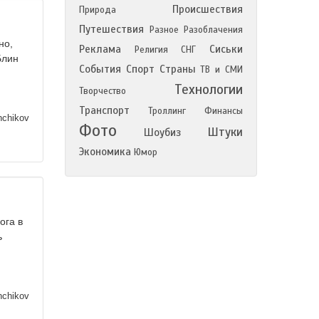
Происшествия
Природа
Путешествия
Разное
Разоблачения
но,
Реклама
Сиськи
Религия
СНГ
Блин
События
Спорт
Страны
ТВ и СМИ
Технологии
Творчество
Транспорт
Троллинг
Финансы
nchikov
Фото
Штуки
Шоубиз
Экономика
Юмор
ога в
ь
nchikov