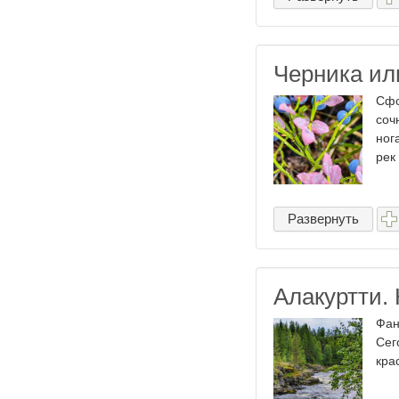
Черника ил
Сфо
соч
ног
рек
Развернуть
Алакуртти.
Фан
Сег
кра