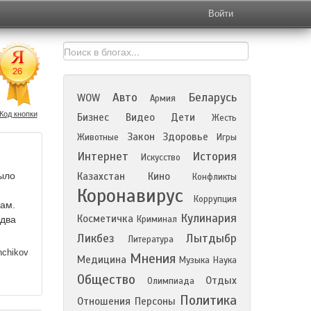
Войти
Авто
Беларусь
WOW
Армия
Код кнопки
Бизнес
Видео
Дети
Жесть
Закон
Здоровье
Животные
Игры
Интернет
История
Искусство
было
Казахстан
Кино
Конфликты
Коронавирус
Коррупция
там.
Кулинария
Косметичка
 два
Криминал
Ликбез
Лытдыбр
Литература
nchikov
Мнения
Медицина
Музыка
Наука
Общество
Отдых
Олимпиада
Политика
Отношения
Персоны