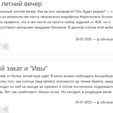
летний вечер
альный летний вечер. Как вы его проведёте? Кто будет рядом? — г
н из вопросов чек-листа творческого марафона #простолето Кстати
нь нравится, что в чек-листе не просто набор заданий от ЖЖ, но и
сутствуют авторские придумки блогеров. В данном случае мой выб
..
30-07-2025
—
sdvorya
й закат и "Ивы"
йф от белых ночей ещё идёт. В июне можно наблюдать волшебну
тину того, как солнце (вид прямо) опускается до линии берега, акку
ходит по ней не заходя за горизонт и потом постепенно поднимает
вь. Вот так «работают» белые ночи) Но сегодня, в уходящем июле .
25-07-2025
—
sdvorya