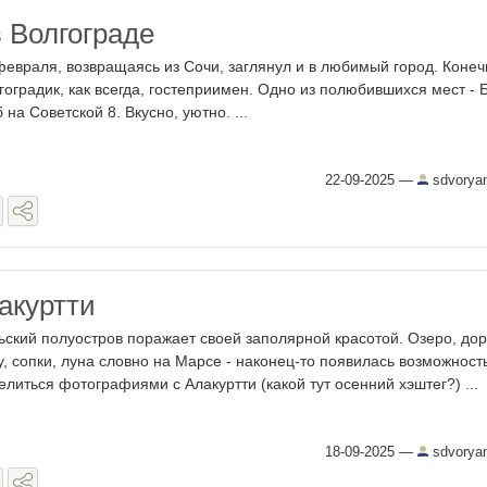
в Волгограде
февраля, возвращаясь из Сочи, заглянул и в любимый город. Конеч
гоградик, как всегда, гостеприимен. Одно из полюбившихся мест - 
б на Советской 8. Вкусно, уютно. ...
22-09-2025
—
sdvorya
акуртти
ьский полуостров поражает своей заполярной красотой. Озеро, дор
у, сопки, луна словно на Марсе - наконец-то появилась возможност
елиться фотографиями с Алакуртти (какой тут осенний хэштег?) ...
18-09-2025
—
sdvorya