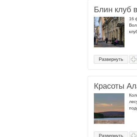
Блин клуб 
16 
Вол
клу
Развернуть
Красоты Ал
Кол
лес
под
Развернуть