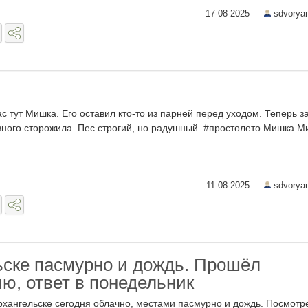
17-08-2025
—
sdvorya
ас тут Мишка. Его оставил кто-то из парней перед уходом. Теперь з
вного сторожила. Пес строгий, но радушный. #простолето Мишка М
11-08-2025
—
sdvorya
ьске пасмурно и дождь. Прошёл
ю, ответ в понедельник
рхангельске сегодня облачно, местами пасмурно и дождь. Посмотр