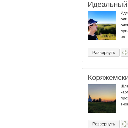
Идеальный 
Иде
оди
оче
при
на .
Развернуть
Коряжемски
Шле
кар
про
вно
Развернуть