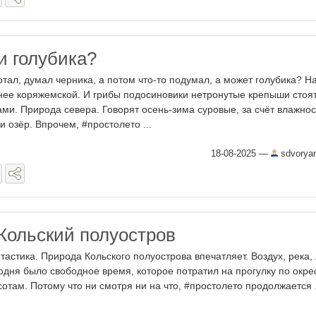
и голубика?
тал, думал черника, а потом что-то подумал, а может голубика? На
нее коряжемской. И грибы подосиновики нетронутые крепыши стоя
ами. Природа севера. Говорят осень-зима суровые, за счёт влажнос
 и озёр. Впрочем, #простолето ...
18-08-2025
—
sdvorya
 Кольский полуостров
тастика. Природа Кольского полуострова впечатляет. Воздух, река, 
одня было свободное время, которое потратил на прогулку по окр
сотам. Потому что ни смотря ни на что, #простолето продолжается .