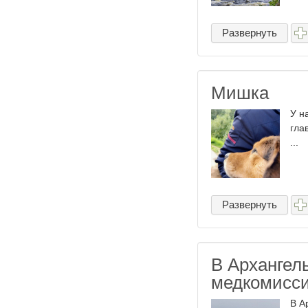
Развернуть
Мишка
У н
гла
...
Развернуть
В Архангел
медкомисси
В А