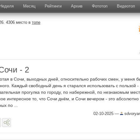
Неделя
Месяц
Рейтинги
Архив
Фототоп
Видеотоп
6. 4306 место в
топе
Сочи - 2
отая в Сочи, выходных дней, относительно рабочих смен, у меня 
ного. Каждый свободный день я старался использовать с пользой -
зательная прогулка по городу, по набережной, по незнакомым мес
ое интересное то, что Сочи днём, и Сочи вечером - это абсолютно
ых по ...
02-10-2025
—
sdvorya