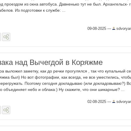
од проездом из окна автобуса. Давненько тут не был. Архангельск- 
абелов. Из подготовки к службе: ...
09-08-2025
—
sdvorya
ака над Вычегдой в Коряжме
ра выложил заметку, как до речки прогулялся , так что купальный се
яжма был) Но вот фотографии, как всегда, не все уместились, чтоб
перегружать. Поэтому сегодня докладываю (или докладовываю?) Вс
о объединяет небо и облака:) Ну скажите, что они шикарные? ...
02-08-2025
—
sdvorya