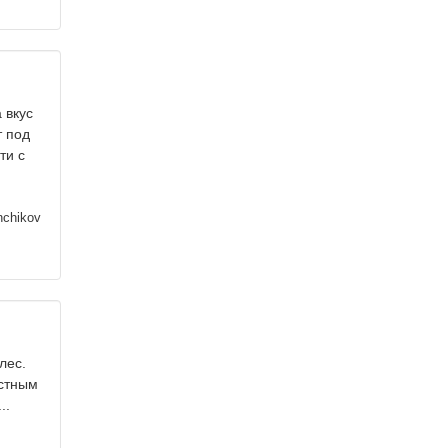
 вкус
т под
ти с
nchikov
лес.
естным
..