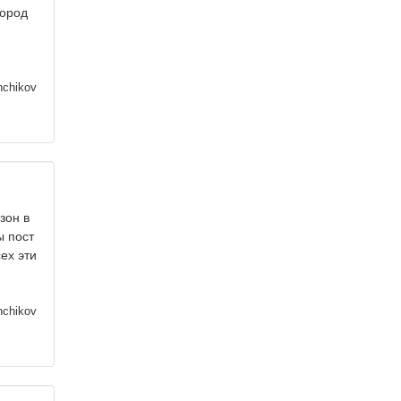
город
nchikov
зон в
ы пост
ех эти
nchikov