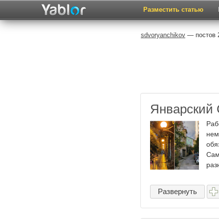
Разместить статью
sdvoryanchikov
— постов 2
Январский 
Раб
нем
обя
Сам
разн
Развернуть