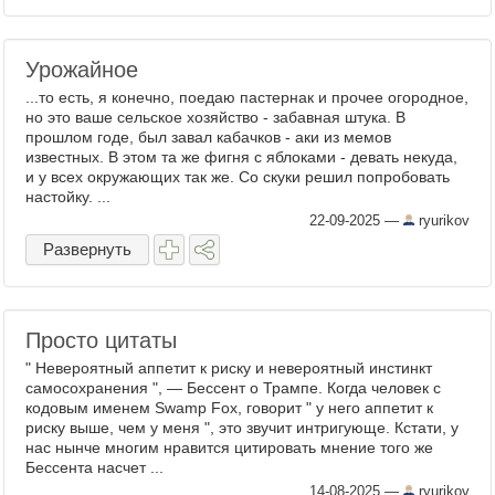
Урожайное
...то есть, я конечно, поедаю пастернак и прочее огородное,
но это ваше сельское хозяйство - забавная штука. В
прошлом годе, был завал кабачков - аки из мемов
известных. В этом та же фигня с яблоками - девать некуда,
и у всех окружающих так же. Со скуки решил попробовать
настойку. ...
22-09-2025
—
ryurikov
Развернуть
Просто цитаты
" Невероятный аппетит к риску и невероятный инстинкт
самосохранения ", — Бессент о Трампе. Когда человек с
кодовым именем Swamp Fox, говорит " у него аппетит к
риску выше, чем у меня ", это звучит интригующе. Кстати, у
нас нынче многим нравится цитировать мнение того же
Бессента насчет ...
14-08-2025
—
ryurikov