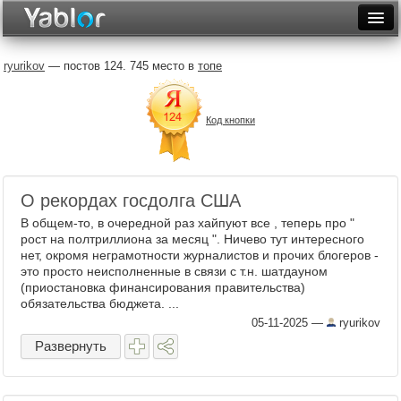
Разместить статью
Войти
ryurikov
— постов 124. 745 место в
топе
Неделя
Код кнопки
Месяц
Рейтинги
Архив
О рекордах госдолга США
В общем-то, в очередной раз хайпуют все , теперь про "
Фототоп
рост на полтриллиона за месяц ". Ничево тут интересного
нет, окромя неграмотности журналистов и прочих блогеров -
Видеотоп
это просто неисполненные в связи с т.н. шатдауном
(приостановка финансирования правительства)
обязательства бюджета. ...
05-11-2025
—
ryurikov
Развернуть