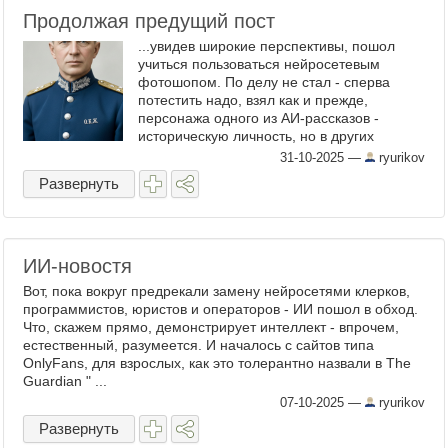
Продолжая предущий пост
...увидев широкие перспективы, пошол
учиться пользоваться нейросетевым
фотошопом. По делу не стал - сперва
потестить надо, взял как и прежде,
персонажа одного из АИ-рассказов -
историческую личность, но в других
условиях и в возрасте, фото в котором в
31-10-2025
—
ryurikov
реале не имеется, и... ...узнаваем? ...
Развернуть
ИИ-новостя
Вот, пока вокруг предрекали замену нейросетями клерков,
программистов, юристов и операторов - ИИ пошол в обход.
Что, скажем прямо, демонстрирует интеллект - впрочем,
естественный, разумеется. И началось с сайтов типа
OnlyFans, для взрослых, как это толерантно назвали в The
Guardian " ...
07-10-2025
—
ryurikov
Развернуть