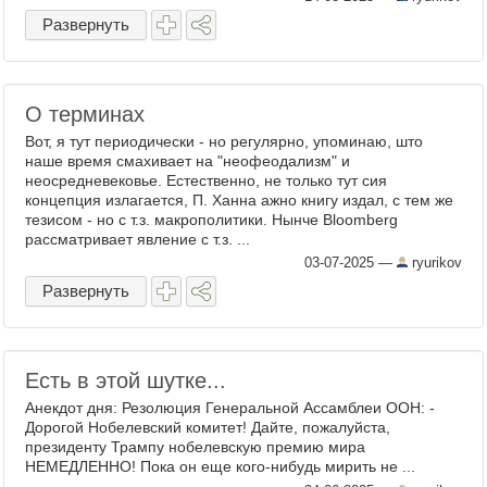
Развернуть
О терминах
Вот, я тут периодически - но регулярно, упоминаю, што
наше время смахивает на "неофеодализм" и
неосредневековье. Естественно, не только тут сия
концепция излагается, П. Ханна ажно книгу издал, с тем же
тезисом - но с т.з. макрополитики. Нынче Bloomberg
рассматривает явление с т.з. ...
03-07-2025
—
ryurikov
Развернуть
Есть в этой шутке...
Анекдот дня: Резолюция Генеральной Ассамблеи ООН: -
Дорогой Нобелевский комитет! Дайте, пожалуйста,
президенту Трампу нобелевскую премию мира
НЕМЕДЛЕННО! Пока он еще кого-нибудь мирить не ...