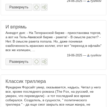
24-06-2025
—
ryurikov
Развернуть
И впрямь
Анекдот дня: - На Тегеранской бирже - приостановка торгов,
а вот на Тель-Авивской бирже - ракета! - В смысле растет? -
Нет. В смысле ракета попала. Но, даже понимая
озабоченность иранских коллег, этот вот "переход в офлайн"
все же излишен, ...
19-06-2025
—
ryurikov
Развернуть
Классик триллера
Фредерик Форсайт умер, оказывается, надысь. Читал у него
все, кроме последнего романа (The Fox, на русский, не
уверен, что переводили) - и тот последний все время
собирался. Создатель, в сущности, " политического
триллера " - да еще смог закрыть все ниши жанра, не