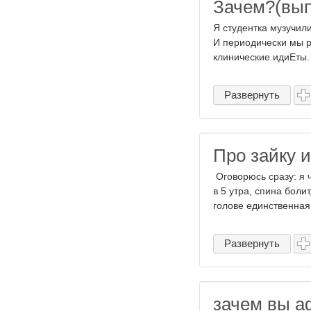
Зачем?(вып
Я студентка музучил
И периодически мы р
клинические идиЕты. 
Развернуть
Про зайку 
Оговорюсь сразу: я 
в 5 утра, спина боли
голове единственная 
Развернуть
зачем вы а