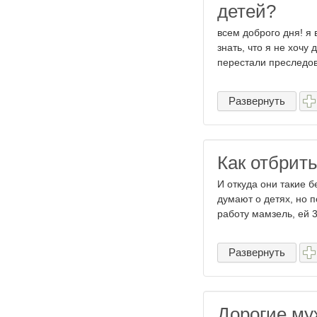
детей?
всем доброго дня! я 
знать, что я не хочу
перестали преследова
Развернуть
Как отбрит
И откуда они такие б
думают о детях, но п
работу мамзель, ей 3
Развернуть
Дорогие му