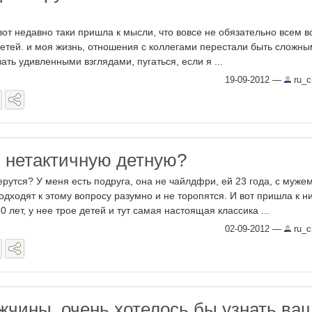
вот недавно таки пришла к мысли, что вовсе не обязательно всем в
 детей. и моя жизнь, отношения с коллегами перестали быть сложны
ть удивленными взглядами, пугаться, если я ...
19-09-2012
—
ru_ch
ь нетактичную детную?
ерутся? У меня есть подруга, она не чайлдфри, ей 23 года, с муже
одходят к этому вопросу разумно и не торопятся. И вот пришла к н
0 лет, у нее трое детей и тут самая настоящая классика ...
02-09-2012
—
ru_ch
жчины, очень хотелось бы узнать ва