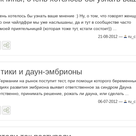
нь хотелось бы узнать ваше мнение :) Ну, о том, что говорят жен
то они чайлдфри мы уже наслышаны, да и тут в сообществе часто
моей приятельницей (которая тоже тут, кстати состоит)) ...
21-08-2012
—
ru_ch
тики и даун-эмбрионы
Германии на рынок поступит тест, при помощи которого беременны
адиях развития эмбриона выявит ответственное за синдром Дауна
етственно, принимать решение, рожать ли дауна, или сделать ...
06-07-2012
—
ru_ch