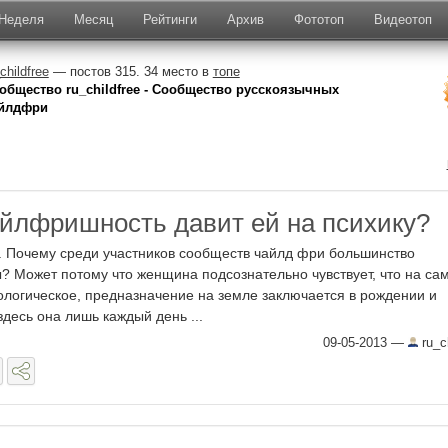
Неделя
Месяц
Рейтинги
Архив
Фототоп
Видеотоп
childfree
— постов 315. 34 место в
топе
общество ru_childfree - Сообщество русскоязычных
йлдфри
йлфришность давит ей на психику?
о. Почему среди участников сообществ чайлд фри большинство
 Может потому что женщина подсознательно чувствует, что на са
ологическое, предназначение на земле заключается в рождении и
здесь она лишь каждый день ...
09-05-2013
—
ru_ch