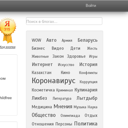
Войти
Авто
Беларусь
WOW
Армия
Код кнопки
Бизнес
Видео
Дети
Жесть
Закон
Здоровье
Животные
Игры
Интернет
История
Искусство
Казахстан
Кино
Конфликты
Коронавирус
мом
Коррупция
Кулинария
Косметичка
Криминал
Ликбез
Лытдыбр
ildfree
Литература
Мнения
Медицина
Музыка
Наука
Общество
Отдых
Олимпиада
Политика
Отношения
Персоны