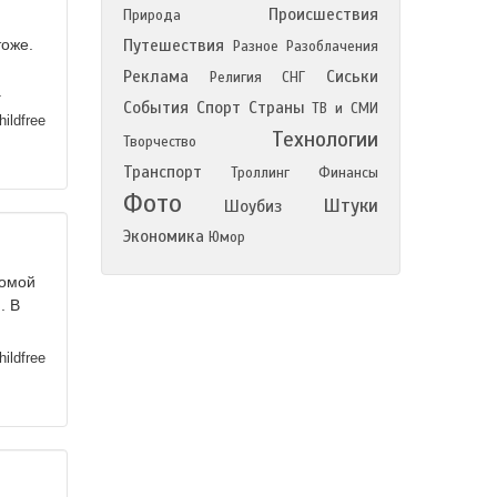
Происшествия
Природа
тоже.
Путешествия
Разное
Разоблачения
Реклама
Сиськи
Религия
СНГ
.
События
Спорт
Страны
ТВ и СМИ
ildfree
Технологии
Творчество
Транспорт
Троллинг
Финансы
Фото
Штуки
Шоубиз
Экономика
Юмор
домой
. В
ildfree