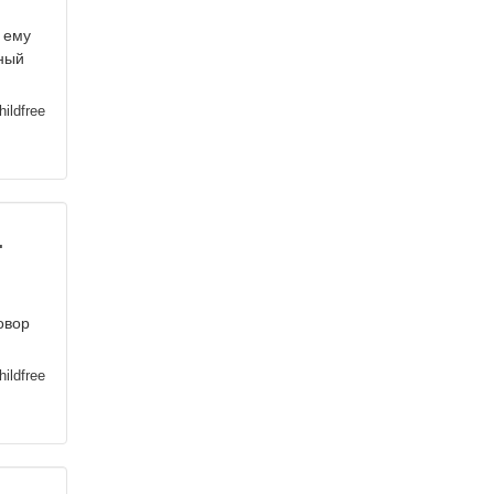
 ему
жный
ildfree
.
овор
ildfree