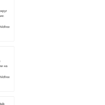
округ
ми.
ildfree
м
им на
ildfree
ше