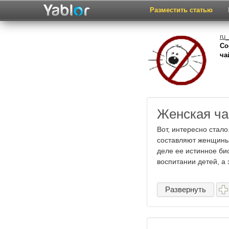
Разместить статью
ru_
Со
ча
Женская ча
Вот, интересно стал
составляют женщины?
деле ее истинное би
воспитании детей, а 
Развернуть