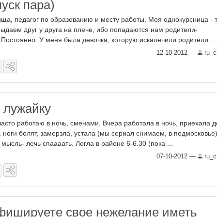
уск пара)
ища, педагог по образованию и месту работы. Моя однокурсница - 
ыдаем друг у друга на плече, ибо попадаются нам родители-
Постоянно. У меня была девочка, которую искалечили родители. ..
12-10-2012
—
ru_ch
и лужайку
часто работаю в ночь, сменами. Вчера работала в ночь, приехала 
т, ноги болят, замерзла, устала (мы сериал снимаем, в подмосковье)
мысль- лечь спаааать. Легла в районе 6-6.30 (пока ...
07-10-2012
—
ru_ch
фишируете свое нежелание иметь