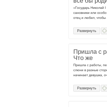
все бы роди
«Государь Николай I
сановники или особо
отец и любил, чтобы 
Развернуть
Пришла с р
Что же
Пришла с работы, п
слюни в разные стор
начинает девушка, оч
Развернуть