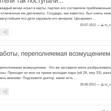
тели так поступали...
 каждый вечер играл в карты, партию его составляли приближенные
 отличенные им дипломаты. Государь, как известно, был очень не
августейшие его дети окружали его вечером: Цесаревич ...
03-07-2012
—
ru_ch
аботы, переполняемая возмущением
ереполняемая возмущением. Что же заставило меня разбрызгивать
оны. Приходит ко мне на прием молодая пара (ей 28, ему 33), разг
ень вежливо: Подскажите доктор, какие есть ...
28-06-2012
—
ru_ch