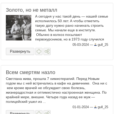
Золото, но не металл
А сегодня у нас такой день — нашей семье
исполнилось 50 лет. А чтобы отметить
такую дату нужно рано начинать строить
семью. Мы начали еще в институте.
Обычно в колхоз посылают
первокурсников, но в 1973 году случился
небывалый урожай, а убирать его было
05-03-2024
—
gull_25
некому. Вот и послали нас, а ...
Развернуть
Всем смертям назло
Светлана жива, прошла 7 химиотерапий. Перед Новым
годом мы с ней встречались в кафе на девичнике. Она ни с
кем кроме врачей не обсуждает свою болезнь,
жизнерадостная и оптимистично настроенная женщина. По
крайней мере, внешне. Четыре года назад ее муж —
полицейский ушел из ...
01-01-2024
—
gull_25
Развернуть