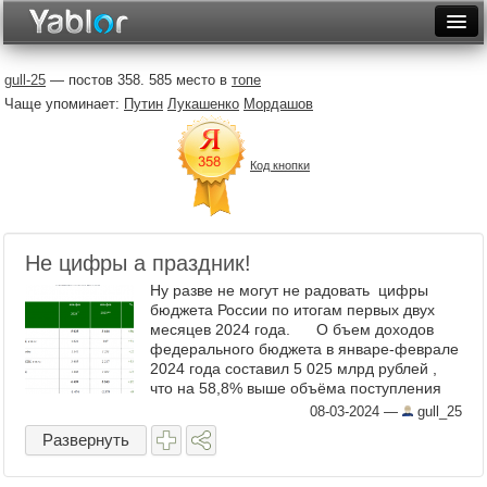
Разместить статью
Войти
gull-25
— постов 358. 585 место в
топе
Чаще упоминает:
Путин
Лукашенко
Мордашов
Неделя
Месяц
Код кнопки
Рейтинги
Архив
Не цифры а праздник!
Фототоп
Ну разве не могут не радовать цифры
бюджета России по итогам первых двух
Видеотоп
месяцев 2024 года. О бъем доходов
федерального бюджета в январе-​феврале
2024 года составил 5 025 млрд рублей ,
что на 58,8% выше объёма поступления
доходов в январе-​феврале ...
08-03-2024
—
gull_25
Развернуть