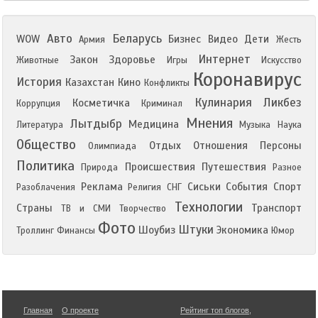
Авто
Беларусь
WOW
Бизнес
Видео
Дети
Армия
Жесть
Интернет
Закон
Здоровье
Животные
Игры
Искусство
Коронавирус
История
Казахстан
Кино
Конфликты
Кулинария
Ликбез
Косметичка
Коррупция
Криминал
Мнения
Лытдыбр
Медицина
Литература
Музыка
Наука
Общество
Отдых
Отношения
Персоны
Олимпиада
Политика
Происшествия
Путешествия
Природа
Разное
Реклама
Сиськи
События
Спорт
Разоблачения
Религия
СНГ
Технологии
Страны
Транспорт
ТВ и СМИ
Творчество
Фото
Штуки
Шоубиз
Экономика
Троллинг
Финансы
Юмор
Главная
О проекте
Рейтинг топ блогов
,