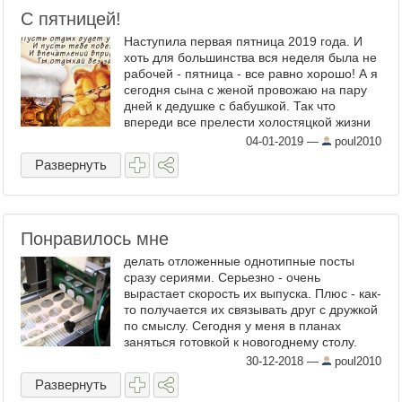
С пятницей!
Наступила первая пятница 2019 года. И
хоть для большинства вся неделя была не
рабочей - пятница - все равно хорошо! А я
сегодня сына с женой провожаю на пару
дней к дедушке с бабушкой. Так что
впереди все прелести холостяцкой жизни
:) Всем - хорошего дня! ...
04-01-2019
—
poul2010
Развернуть
Понравилось мне
делать отложенные однотипные посты
сразу сериями. Серьезно - очень
вырастает скорость их выпуска. Плюс - как-
то получается их связывать друг с дружкой
по смыслу. Сегодня у меня в планах
заняться готовкой к новогоднему столу.
Понятно, что многие вещи будут делаться
30-12-2018
—
poul2010
только завтра. ...
Развернуть