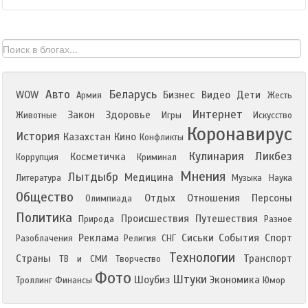
Авто
Беларусь
WOW
Бизнес
Видео
Дети
Армия
Жесть
Интернет
Закон
Здоровье
Животные
Игры
Искусство
Коронавирус
История
Казахстан
Кино
Конфликты
Кулинария
Ликбез
Косметичка
Коррупция
Криминал
Мнения
Лытдыбр
Медицина
Литература
Музыка
Наука
Общество
Отдых
Отношения
Персоны
Олимпиада
Политика
Происшествия
Путешествия
Природа
Разное
Реклама
Сиськи
События
Спорт
Разоблачения
Религия
СНГ
Технологии
Страны
Транспорт
ТВ и СМИ
Творчество
Фото
Штуки
Шоубиз
Экономика
Троллинг
Финансы
Юмор