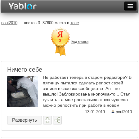
Разместить статью
Войти
poul2010
— постов 3. 37600 место в
топе
Неделя
Код кнопки
Месяц
Рейтинги
Архив
Ничего себе
Не работает теперь в старом редакторе? В
Фототоп
пятницу пытался сделать репост своей
записи в свое же сообщество. Ан - не
Видеотоп
вышло! Заблокирована кнопочка-то... Стал
гуглить - а мне рассказывают как чудесно
можно репостить при работе в новом
редакторе! Что, опять - всех насильно в
13-01-2019
—
poul2010
светлую ...
Развернуть