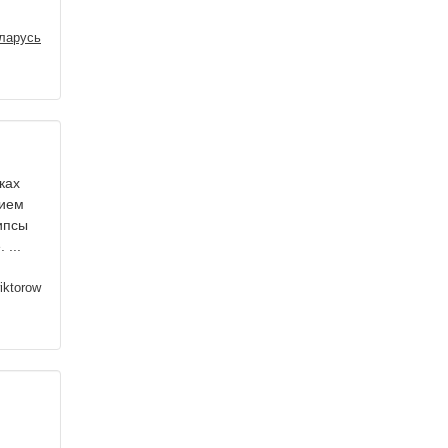
ларусь
ках
нием
чипсы
 ...
iktorow