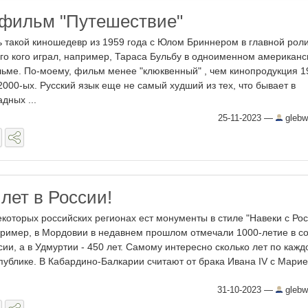
фильм "Путешествие"
ь такой киношедевр из 1959 года с Юлом Бриннером в главной рол
го кого играл, например, Тараса Бульбу в одноименном американ
ьме. По-моему, фильм менее "клюквенный" , чем кинопродукция 1
2000-ых. Русский язык еще не самый худший из тех, что бывает в
адных ...
25-11-2023
—
glebw
лет в России!
екоторых российских регионах ест монументы в стиле "Навеки с Рос
ример, в Мордовии в недавнем прошлом отмечали 1000-летие в со
сии, а в Удмуртии - 450 лет. Самому интересно сколько лет по кажд
публике. В Кабардино-Балкарии считают от брака Ивана IV с Марией
31-10-2023
—
glebw