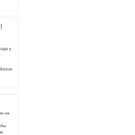
!
огда у
iktorow
ии на
обы
ем