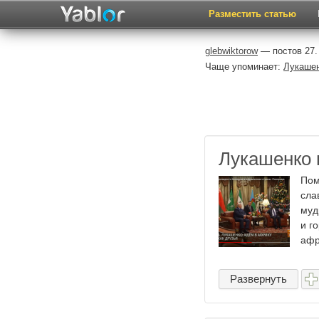
Разместить статью
glebwiktorow
— постов 27.
Чаще упоминает:
Лукаше
Лукашенко 
Пом
сла
муд
и г
афр
Развернуть