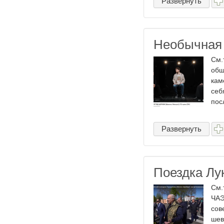
Развернуть
Необычная 
См.
общ
кам
себ
пос
Развернуть
Поездка Лу
См.
ЧАЭ
сов
шев