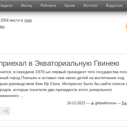
Неделя
Месяц
Рейтинги
Архив
Фототоп
Видеотоп
 2554 место в
топе
нко
приехал в Экваториальную Гвинею
нится, в середине 1970-ых первый президент того государства по
вный город Пхеньян и оставил там своих детей на воспитание под
рым руководством Ким Ир Сена. Интересно было бы найти список 
ородов, которые посетили два президента этого уникального
иканского ...
10-12-2023
—
glebwiktorow
—
Бе