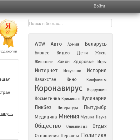
Войти
Авто
Беларусь
WOW
Армия
Код кнопки
Бизнес
Видео
Дети
Жесть
Закон
Здоровье
Животные
Игры
Интернет
История
Искусство
сещал
Казахстан
Кино
Конфликты
Коронавирус
Коррупция
стран
Кулинария
Косметичка
Криминал
Ликбез
Лытдыбр
Литература
ларусь
Мнения
Медицина
Музыка
Наука
Общество
Отдых
Олимпиада
Политика
Отношения
Персоны