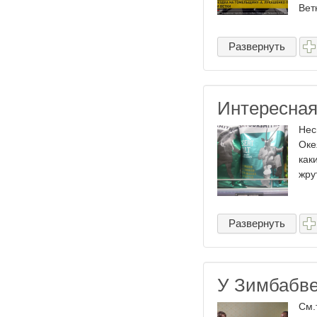
Ветк
Развернуть
Интересная
Нес
Оке
как
жру
Развернуть
У Зимбабве
См.