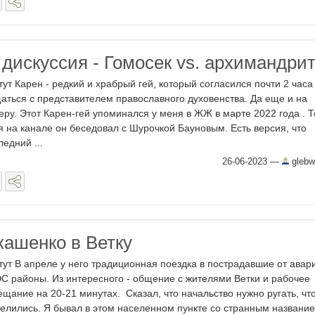
дискуссия - Гомосек vs. архимандрит
тут Карен - редкий и храбрый гей, который согласился почти 2 часа
аться с представителем православного духовенства. Да еще и на
еру. Этот Карен-гей упоминался у меня в ЖЖ в марте 2022 года . Т
я на канале он беседовал с Шурочкой Бауновым. Есть версия, что
ледний ...
26-06-2023
—
glebw
кашенко в Ветку
тут В апреле у него традиционная поездка в пострадавшие от авар
С районы. Из интересного - общение с жителями Ветки и рабочее
ещание на 20-21 минутах. Сказал, что начальство нужно ругать, чт
елились. Я бывал в этом населенном пункте со странным названи