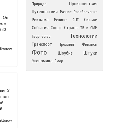
Происшествия
Природа
Путешествия
Разное
Разоблачения
и. Он
Реклама
Сиськи
Религия
СНГ
ском
События
Спорт
Страны
ТВ и СМИ
980-
Технологии
Творчество
Транспорт
Троллинг
Финансы
iktorow
Фото
Штуки
Шоубиз
Экономика
Юмор
сией".
ставе
ой
 ...
iktorow