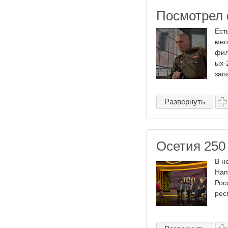
Посмотрел 
Ест
мно
фил
ых-
зап
Развернуть
Осетия 250 
В н
Нап
Рос
рес