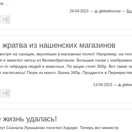
а. ...
29-04-2023
—
glebwiktorow
—
Бе
 жратва из нашенских магазинов
мотря на санкции, вкусняшек в магазинах полно! Например, на пол
я я заметил чипсы из Великобритании. Большие пачки с изображе
их-то гибридов людей и животных. По акции стоят 300р. Вот такие 
т наглосаксы! Пюре из манго. Банка 340р. Продается в Перекрестке.
13-04-2023
—
glebw
 жизнь удалась!
тут Сначала Лукашенко посетил Хараре. Теперь вот министр