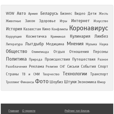
Авто
Беларусь
WOW
Бизнес
Видео
Дети
Армия
Жесть
Интернет
Закон
Здоровье
Животные
Игры
Искусство
Коронавирус
История
Казахстан
Кино
Конфликты
Кулинария
Ликбез
Косметичка
Коррупция
Криминал
Мнения
Лытдыбр
Медицина
Литература
Музыка
Наука
Общество
Отдых
Отношения
Персоны
Олимпиада
Политика
Происшествия
Путешествия
Природа
Разное
Реклама
Сиськи
События
Спорт
Разоблачения
Религия
СНГ
Технологии
Страны
Транспорт
ТВ и СМИ
Творчество
Фото
Штуки
Шоубиз
Экономика
Троллинг
Финансы
Юмор
Главная
О проекте
Рейтинг топ блогов
,