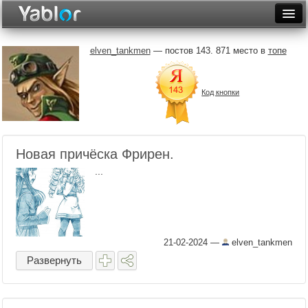
Разместить статью
Войти
elven_tankmen
— постов 143. 871 место в
топе
Неделя
Код кнопки
Месяц
Рейтинги
Архив
Новая причёска Фрирен.
...
Фототоп
Видеотоп
21-02-2024
—
elven_tankmen
Развернуть