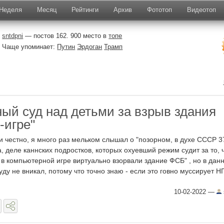
Неделя
Месяц
Рейтинги
Архив
Фототоп
Видеотоп
sntdpni
— постов 162. 900 место в
топе
Чаще упоминает:
Путин
Эрдоган
Трамп
ный суд над детьми за взрыв здания
-игре"
и честно, я много раз мельком слышал о "позорном, в духе СССР 3
а, деле каннских подростков, которых охуевший режим судит за то, 
 в компьютерной игре виртуально взорвали здание ФСБ" , но в дан
уду не вникал, потому что точно знаю - если это говно муссирует НГ 
10-02-2022
—