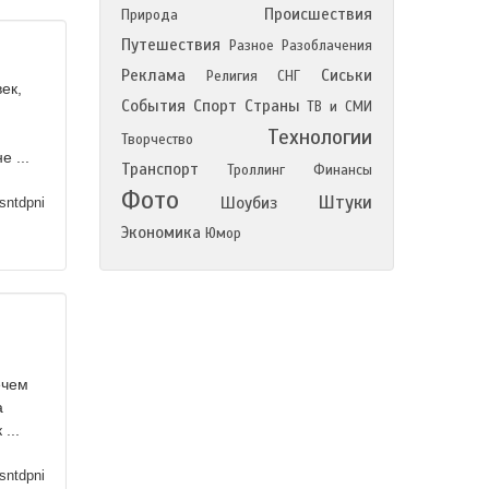
Происшествия
Природа
Путешествия
Разное
Разоблачения
Реклама
Сиськи
Религия
СНГ
ек,
События
Спорт
Страны
ТВ и СМИ
Технологии
Творчество
 ...
Транспорт
Троллинг
Финансы
Фото
Штуки
Шоубиз
sntdpni
Экономика
Юмор
ечем
а
...
sntdpni