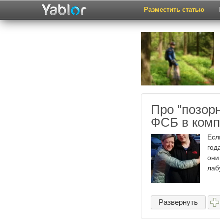
Разместить статью
Про "позор
ФСБ в комп
Есл
год
они
лаб
Развернуть