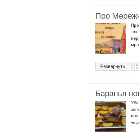
Про Мережк
Про
так 
пер
мра
Развернуть
Баранья ног
Уби
зап
пол
чес