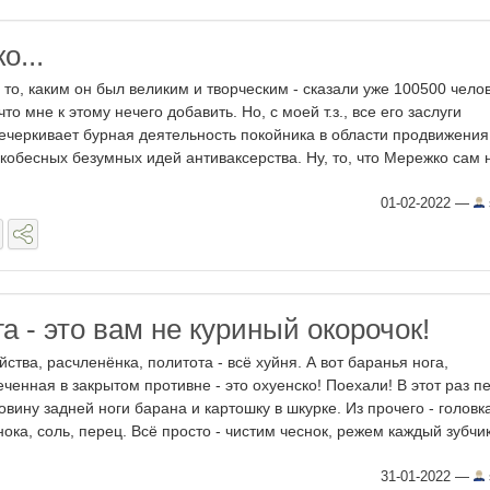
о...
 то, каким он был великим и творческим - сказали уже 100500 челов
что мне к этому нечего добавить. Но, с моей т.з., все его заслуги
ечеркивает бурная деятельность покойника в области продвижения
кобесных безумных идей антиваксерства. Ну, то, что Мережко сам не
01-02-2022
—
а - это вам не куриный окорочок!
йства, расчленёнка, политота - всё хуйня. А вот баранья нога,
еченная в закрытом противне - это охуенско! Поехали! В этот раз п
овину задней ноги барана и картошку в шкурке. Из прочего - головк
нока, соль, перец. Всё просто - чистим чеснок, режем каждый зубчик 
31-01-2022
—