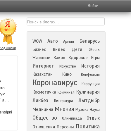
Войти
Авто
Беларусь
WOW
Армия
Код кнопки
Бизнес
Видео
Дети
Жесть
Закон
Здоровье
Животные
Игры
Интернет
История
Искусство
Казахстан
Кино
Конфликты
Коронавирус
7
Коррупция
что
Кулинария
Косметичка
Криминал
ную
Ликбез
Лытдыбр
и ...
Литература
Мнения
Медицина
Музыка
Наука
sntdpni
Общество
Отдых
Олимпиада
Политика
Отношения
Персоны