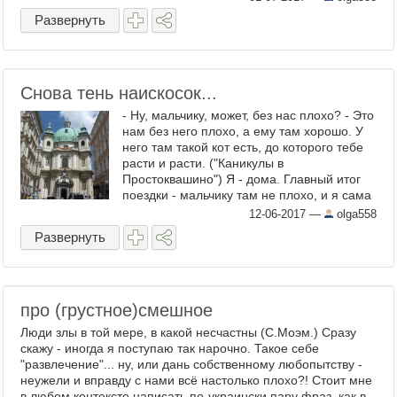
Развернуть
Снова тень наискосок...
- Ну, мальчику, может, без нас плохо? - Это
нам без него плохо, а ему там хорошо. У
него там такой кот есть, до которого тебе
расти и расти. ("Каникулы в
Простоквашино") Я - дома. Главный итог
поездки - мальчику там не плохо, и я сама
в этом убедилась. Нет, самое главное, что
12-06-2017
—
olga558
мы ...
Развернуть
про (грустное)смешное
Люди злы в той мере, в какой несчастны (С.Моэм.) Сразу
скажу - иногда я поступаю так нарочно. Такое себе
"развлечение"... ну, или дань собственному любопытству -
неужели и вправду с нами всё настолько плохо?! Стоит мне
в любом контексте написать по-украински пару фраз, как в