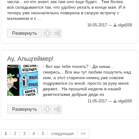
числа... но кто знает, как там оно еще будет... Тем более,
всё складывается так, что удобно уехать в конце мая. И я
теперь уже окончательно поверила в скорую встречу с
мальчиком и с ...
16-05-2017
—
olga558
Развернуть
Ау, Альцгеймер!
- Вот как тебя понять? - Да никак...
смирись... Все мы тут любим пошутить над
ним, а этот старичок-немец уже совсем
подружился со мной, просто за руку меня
держит... На прошлой неделе в нашей
девятиэтажке добрые дяди из
Энергонадзора заменили счетчики на
11-05-2017
—
olga558
двухтарифные - те, которые ...
Развернуть
1
2
3
4
5
следующая
>>