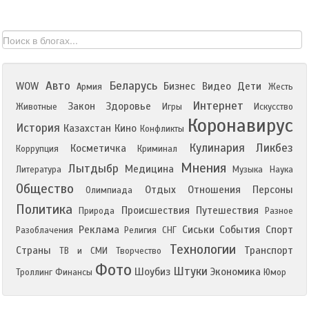
Авто
Беларусь
WOW
Бизнес
Видео
Дети
Армия
Жесть
Интернет
Закон
Здоровье
Животные
Игры
Искусство
Коронавирус
История
Казахстан
Кино
Конфликты
Кулинария
Ликбез
Косметичка
Коррупция
Криминал
Мнения
Лытдыбр
Медицина
Литература
Музыка
Наука
Общество
Отдых
Отношения
Персоны
Олимпиада
Политика
Происшествия
Путешествия
Природа
Разное
Реклама
Сиськи
События
Спорт
Разоблачения
Религия
СНГ
Технологии
Страны
Транспорт
ТВ и СМИ
Творчество
Фото
Штуки
Шоубиз
Экономика
Троллинг
Финансы
Юмор