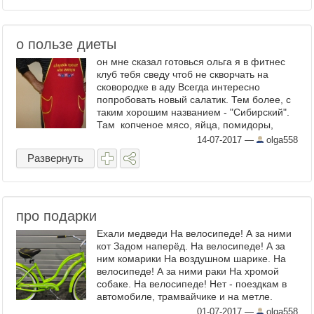
о пользе диеты
он мне сказал готовься ольга я в фитнес
клуб тебя сведу чтоб не скворчать на
сковородке в аду Всегда интересно
попробовать новый салатик. Тем более, с
таким хорошим названием - "Сибирский".
Там копченое мясо, яйца, помидоры,
яблоки. И сыр. Кажется, что не очень-то
14-07-2017
—
olga558
совместимые ...
Развернуть
про подарки
Ехали медведи На велосипеде! А за ними
кот Задом наперёд. На велосипеде! А за
ним комарики На воздушном шарике. На
велосипеде! А за ними раки На хромой
собаке. На велосипеде! Нет - поездкам в
автомобиле, трамвайчике и на метле.
Отныне - только ...
01-07-2017
—
olga558