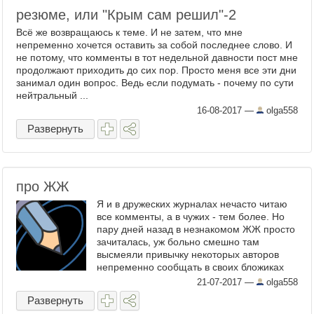
резюме, или "Крым сам решил"-2
Всё же возвращаюсь к теме. И не затем, что мне
непременно хочется оставить за собой последнее слово. И
не потому, что комменты в тот недельной давности пост мне
продолжают приходить до сих пор. Просто меня все эти дни
занимал один вопрос. Ведь если подумать - почему по сути
нейтральный ...
16-08-2017
—
olga558
Развернуть
про ЖЖ
Я и в дружеских журналах нечасто читаю
все комменты, а в чужих - тем более. Но
пару дней назад в незнакомом ЖЖ просто
зачиталась, уж больно смешно там
высмеяли привычку некоторых авторов
непременно сообщать в своих бложиках
про причины молчания. Сотня реплик -
21-07-2017
—
olga558
комментаторы всласть ...
Развернуть