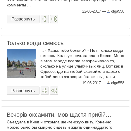
комменты ...
22-05-2017
—
olga558
Развернуть
Только когда смеюсь
... - Хаим, тебе больно? - Нет. Только когда
смеюсь. Коль уж речь зашла о Киеве. Меня
в этом городе всегда завораживало то,
сколько на улице улыбчивых лиц. Вот как в
Одессе, где на любой скамейке в парке с
тобой легко заговорят "за жизнь", так и
здесь - тебе обязательно улыбнутся. ...
19-05-2017
—
olga558
Развернуть
Вечорів оксамити, мов щастя прибій…
Съездила в Киев и открыла шенгенскую визу. Конечно,
можно было бы смирно сидеть и ждать одиннадцатого