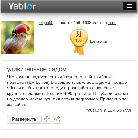
Разместить статью
Войти
olga558
— постов 156. 1602 место в
топе
Неделя
Код кнопки
Месяц
Рейтинги
Архив
удивительное рядом
Что хочешь надкуси: хоть яблоко апорт, Хоть яблоко
Фототоп
познанья (Дм.Быков) В овощной лавке возле дома продают
яблоки из близкого к городу агрохозяйства - красные,
Видеотоп
крупные, сладкие. Цена им 4,90 грн., или 11 рублей, значит
на доллар можно купить шесть килограммов. Примерно так
же сейчас ...
07-11-2018
—
olga558
Развернуть