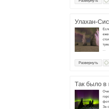
Развернуть
Улахан-Сис
Есл
еже
сто
тум
...
Развернуть
Так было в
Оче
гор
фот
За 