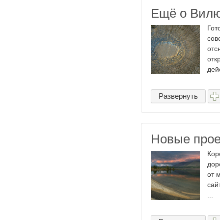
Ещё о Вилю
Гот
сов
отс
отк
дей
Развернуть
Новые про
Кор
дор
от 
сай
...