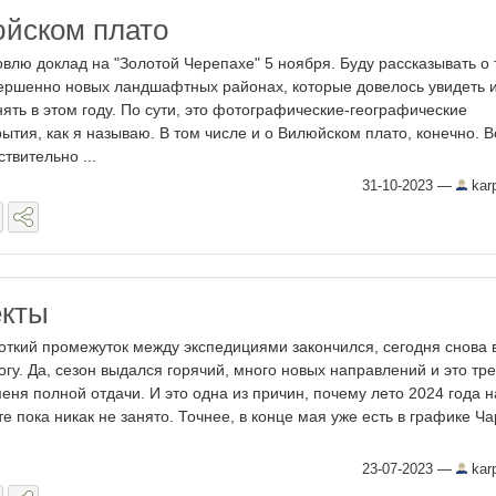
йском плато
овлю доклад на "Золотой Черепахе" 5 ноября. Буду рассказывать о 
ершенно новых ландшафтных районах, которые довелось увидеть 
нять в этом году. По сути, это фотографические-географические
рытия, как я называю. В том числе и о Вилюйском плато, конечно. В
ствительно ...
31-10-2023
—
kar
екты
откий промежуток между экспедициями закончился, сегодня снова 
огу. Да, сезон выдался горячий, много новых направлений и это тр
меня полной отдачи. И это одна из причин, почему лето 2024 года н
те пока никак не занято. Точнее, в конце мая уже есть в графике Ч
23-07-2023
—
kar