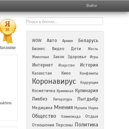
Войти
Авто
Беларусь
WOW
Армия
Код кнопки
Бизнес
Видео
Дети
Жесть
Закон
Здоровье
Животные
Игры
Интернет
История
Искусство
Казахстан
Кино
Конфликты
Коронавирус
Коррупция
Кулинария
Косметичка
Криминал
Ликбез
Лытдыбр
Литература
pukhins
Мнения
Медицина
Музыка
Наука
Общество
Отдых
Олимпиада
Политика
Отношения
Персоны