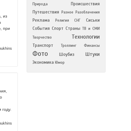
Происшествия
Природа
Путешествия
Разное
Разоблачения
, из
Реклама
Сиськи
Религия
СНГ
а
События
Спорт
Страны
, при
ТВ и СМИ
Технологии
Творчество
Транспорт
Троллинг
Финансы
pukhins
Фото
Штуки
Шоубиз
Экономика
Юмор
ния,
о
 году.
pukhins