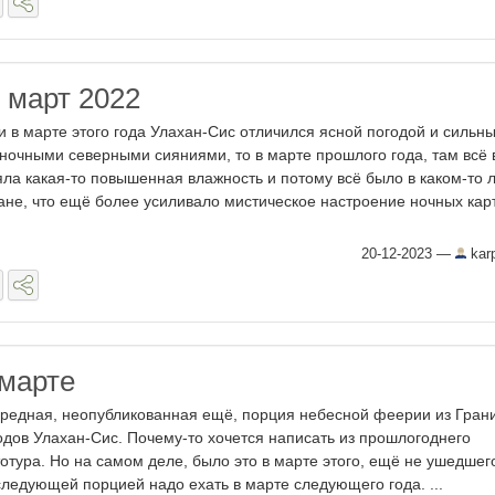
 март 2022
и в марте этого года Улахан-Сис отличился ясной погодой и сильн
ночными северными сияниями, то в марте прошлого года, там всё
яла какая-то повышенная влажность и потому всё было в каком-то 
ане, что ещё более усиливало мистическое настроение ночных кар
20-12-2023
—
kar
 марте
редная, неопубликованная ещё, порция небесной феерии из Гран
одов Улахан-Сис. Почему-то хочется написать из прошлогоднего
отура. Но на самом деле, было это в марте этого, ещё не ушедшего
следующей порцией надо ехать в марте следующего года. ...