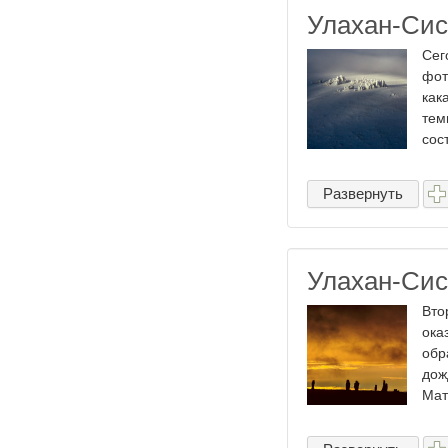
Улахан-Сис
Сег
фот
как
тем
сос
Развернуть
Улахан-Сис
Вто
ока
обр
дож
Мат