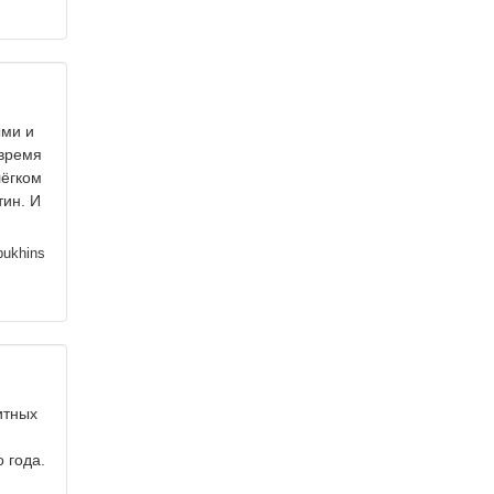
ыми и
 время
лёгком
тин. И
pukhins
итных
 года.