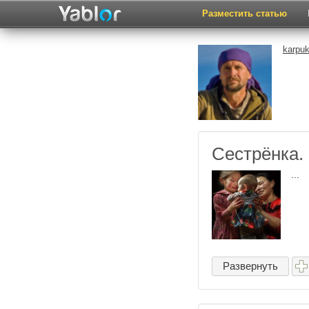
Разместить статью
karpuk
Сестрёнка.
...
Развернуть