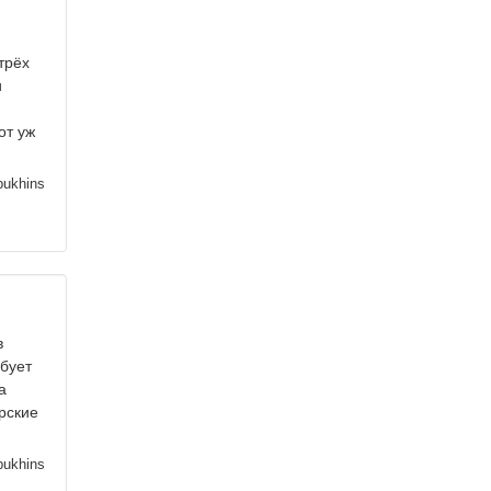
трёх
и
от уж
pukhins
в
ебует
а
арские
pukhins