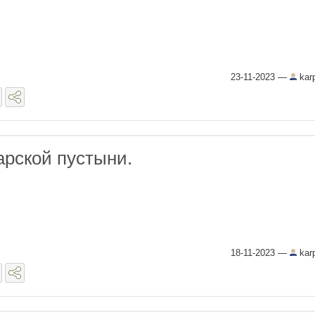
23-11-2023
—
kar
арской пустыни.
18-11-2023
—
kar