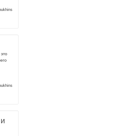
pukhins
 это
шего
pukhins
 и