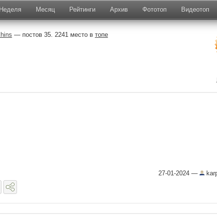
Неделя
Месяц
Рейтинги
Архив
Фототоп
Видеотоп
hins
— постов 35. 2241 место в
топе
27-01-2024
—
kar