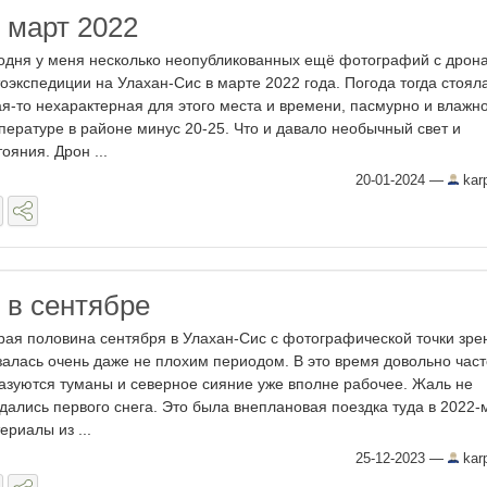
 март 2022
одня у меня несколько неопубликованных ещё фотографий с дрона
оэкспедиции на Улахан-Сис в марте 2022 года. Погода тогда стоял
ая-то нехарактерная для этого места и времени, пасмурно и влажно
пературе в районе минус 20-25. Что и давало необычный свет и
тояния. Дрон ...
20-01-2024
—
kar
 в сентябре
рая половина сентября в Улахан-Сис с фотографической точки зре
залась очень даже не плохим периодом. В это время довольно част
азуются туманы и северное сияние уже вполне рабочее. Жаль не
дались первого снега. Это была внеплановая поездка туда в 2022-м
ериалы из ...
25-12-2023
—
kar