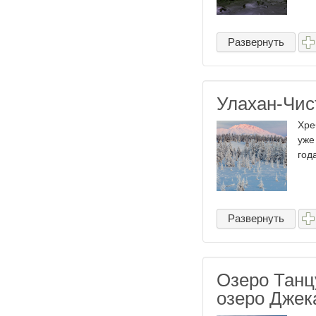
Развернуть
Улахан-Чис
Хре
уже
года
Развернуть
Озеро Танц
озеро Джек