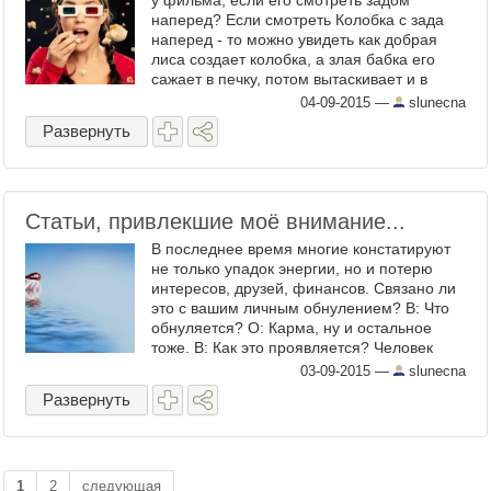
у фильма, если его смотреть задом
наперед? Если смотреть Колобка с зада
наперед - то можно увидеть как добрая
лиса создает колобка, а злая бабка его
сажает в печку, потом вытаскивает и в
итоге стирает его в пыль, скребя им по
04-09-2015
—
slunecna
сусекам... Е ...
Развернуть
Статьи, привлекшие моё внимание...
В последнее время многие констатируют
не только упадок энергии, но и потерю
интересов, друзей, финансов. Связано ли
это с вашим личным обнулением? В: Что
обнуляется? О: Карма, ну и остальное
тоже. В: Как это проявляется? Человек
может обнуляться и при этом не
03-09-2015
—
slunecna
осознавать это? ...
Развернуть
1
2
следующая