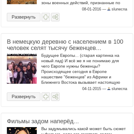
зоны военных действий, признанные по
международным стандартам ООН
08-01-2016
—
slunecna
беженцами, а экономические мигранты ...
Развернуть
В немецкую деревню с населением в 100
человек селят тысячу беженцев...
Будущее Европы... (старая картинка на
новый лад) И всё же я не понимаю для
чего Европе нужны беженцы?
Происходящее сегодня в Европе
нашествие "беженцев" из Африки и
Ближнего Востока вызывает настоящую
паническую бурю... Отношение к
04-11-2015
—
slunecna
подобному выглядит, зачастую,
Развернуть
диаметрально пр ...
Фильмы задом наперёд...
Вы задумывались какой может быть сюжет