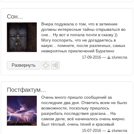
Сон...
Вчера подумала о том, что в затмение
должны интересные тайны открываться во
сне... Ну вот и попала почти в сказку ))
Могу поспорить, что не догадаетесь в
какую... помните, после различных, самых
невероятных приключений Буратино
раздобыл золотой ключик, открыл им
17-09-2016
—
slunecna
чудесную дверцу, ...
Развернуть
Постфактум...
Очень много пришло сообщений за
последние два дня. Ответить всем не было
возможности, поскольку пришлось
разгребать последствия урагана... На
самом деле, всё начиналось очень мирно.
Был тёплый, очень тихий и красивый
вечер, я (зачем-то) поливала цветы
15-07-2016
—
slunecna