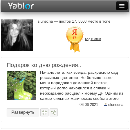
Разместить статью
Войти
slunecna
— постов 17. 5568 место в
топе
Неделя
Код кнопки
Месяц
Рейтинги
Архив
Подарок ко дню рождения..
Начало лета, как всегда, раскрасило сад
Фототоп
россыпью цветения. Но больше всего
меня порадовал домашний цветок,
Видеотоп
который долго находился в спячке и
неожиданно расцвел к моему ДР. Одним из
самых сильных магических свойств этого
цветка является его способность
06-06-2021
—
slunecna
исполнять желания.. ...
Развернуть