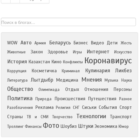
Авто
Беларусь
WOW
Бизнес
Видео
Дети
Армия
Жесть
Интернет
Закон
Здоровье
Животные
Игры
Искусство
Коронавирус
История
Казахстан
Кино
Конфликты
Кулинария
Ликбез
Косметичка
Коррупция
Криминал
Мнения
Лытдыбр
Медицина
Литература
Музыка
Наука
Общество
Отдых
Отношения
Персоны
Олимпиада
Политика
Происшествия
Путешествия
Природа
Разное
Реклама
Сиськи
События
Спорт
Разоблачения
Религия
СНГ
Технологии
Страны
Транспорт
ТВ и СМИ
Творчество
Фото
Штуки
Шоубиз
Экономика
Троллинг
Финансы
Юмор