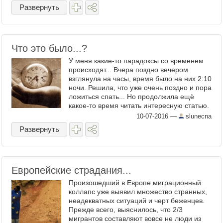
(совершенно не предполагая, что на ...
Развернуть
Что это было...?
У меня какие-то парадоксы со временем
происходят... Вчера поздно вечером
взглянула на часы, время было на них 2:10
ночи. Решила, что уже очень поздно и пора
ложиться спать... Но продолжила ещё
какое-то время читать интересную статью.
Потом взгляну на часы, а на них 1:10 ночи.
10-07-2016
—
slunecna
Очень ...
Развернуть
Европейские страдания...
Произошедший в Европе миграционный
коллапс уже выявил множество странных,
неадекватных ситуаций и черт беженцев.
Прежде всего, выяснилось, что 2/3
мигрантов составляют вовсе не люди из