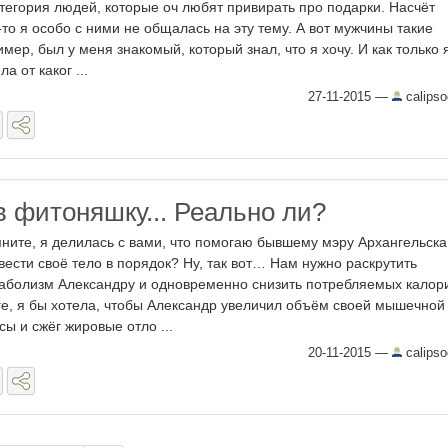
атегория людей, которые оч любят привирать про подарки. Насчёт
то я особо с ними не общалась на эту тему. А вот мужчины такие
имер, был у меня знакомый, который знал, что я хочу. И как только 
а от каког ...
27-11-2015
—
calipso
в фитоняшку... Реально ли?
ните, я делилась с вами, что помогаю бывшему мэру Архангельска
вести своё тело в порядок? Ну, так вот… Нам нужно раскрутить
аболизм Александру и одновременно снизить потребляемых калори
ге, я бы хотела, чтобы Александр увеличил объём своей мышечной
сы и сжёг жировые отло ...
20-11-2015
—
calipso