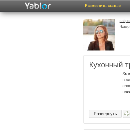
Разместить статью
calips
Чаще 
Кухонный т
Хот
вес
сло
нас
...
Развернуть