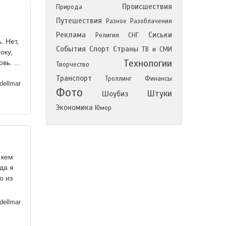
Происшествия
Природа
Путешествия
Разное
Разоблачения
Реклама
Сиськи
Религия
СНГ
. Нет,
События
Спорт
Страны
ТВ и СМИ
оку,
Технологии
ь. ...
Творчество
Транспорт
Троллинг
Финансы
dellmar
Фото
Штуки
Шоубиз
Экономика
Юмор
 кем
да я
о из
dellmar