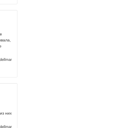
е
ывала,
е
dellmar
из них
dellmar