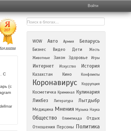
Войти
Авто
Беларусь
WOW
Армия
Код кнопки
Бизнес
Видео
Дети
Жесть
Закон
Здоровье
Животные
Игры
Интернет
История
Искусство
… С
Казахстан
Кино
Конфликты
Коронавирус
Коррупция
арь (с
Кулинария
Косметичка
tagram
Криминал
Ликбез
Лытдыбр
Литература
dellmar
Мнения
Медицина
Музыка
Наука
Общество
Отдых
Олимпиада
Политика
Отношения
Персоны