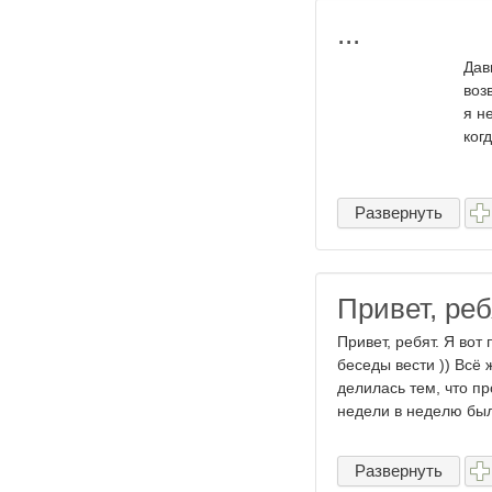
...
Дав
воз
я н
ког
Развернуть
Привет, реб
Привет, ребят. Я вот
беседы вести )) Всё 
делилась тем, что п
недели в неделю были
Развернуть