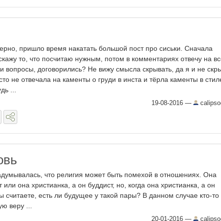
ерно, пришло время накатать большой пост про сиськи. Сначала
скажу то, что посчитаю нужным, потом в комментариях отвечу на вс
и вопросы, договорились? Не вижу смысла скрывать, да я и не скр
сто не отвечала на каменты о груди в инста и тёрла каменты в стил
дь ...
19-08-2016
—
calipso
овь
адумывалась, что религия может быть помехой в отношениях. Она
 или она христианка, а он буддист, но, когда она христианка, а он
 считаете, есть ли будущее у такой пары? В данном случае кто-то 
ю веру ...
20-01-2016
—
calipso