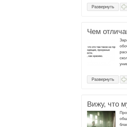
Развернуть
Чем отлича
Зар
обо
рас
ско
унив
Развернуть
Вижу, что м
Про
общ
бла