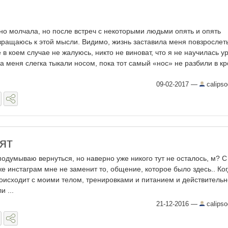
но молчала, но после встреч с некоторыми людьми опять и опять
вращаюсь к этой мысли. Видимо, жизнь заставила меня повзрослеть
е в коем случае не жалуюсь, никто не виноват, что я не научилась ур
да меня слегка тыкали носом, пока тот самый «нос» не разбили в кров
09-02-2017
—
calipso
ят
 подумываю вернуться, но наверно уже никого тут не осталось, м? С
же инстаграм мне не заменит то, общение, которое было здесь.. Ког
роисходит с моими телом, тренировками и питанием и действительн
 ...
21-12-2016
—
calipso