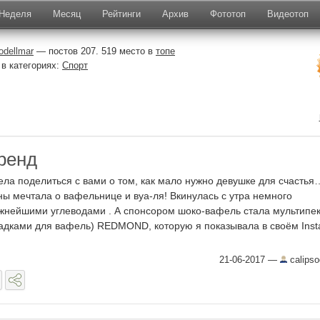
Неделя
Месяц
Рейтинги
Архив
Фототоп
Видеотоп
odellmar
— постов 207. 519 место в
топе
в категориях:
Спорт
ренд
ела поделиться с вами о том, как мало нужно девушке для счастья
ны мечтала о вафельнице и вуа-ля! Вкинулась с утра немного
жнейшими углеводами . А спонсором шоко-вафель стала мультипек
адками для вафель) REDMOND, которую я показывала в своём Ins
21-06-2017
—
calipso