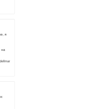
е, я
и на
dellmar
ях