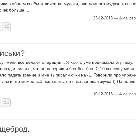
ики в общем своём количестве мудаки, очень много мудаков, всё ж
очек больше ...
23-12-2015
—
calipso
сиськи?
руг меня все делают операции... Я как-то уже поднимала эту тему, 
 назад и писала, что не доверяю и бла-бла-бла. С 10 класса у меня
ало падать зрение и мне выписали очки на -1. Говорили про упраж
 глаз и что можно всё исправить, но я же ленивая жучка )) На первом
10-12-2015
—
calipso
ищеброд.