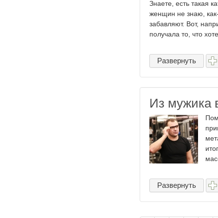
Знаете, есть такая к
женщин не знаю, как-
забавляют. Вот, напр
получала то, что хотел
Развернуть
Из мужика 
Пом
при
мет
ито
мас
Развернуть