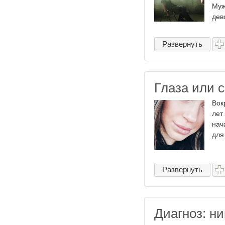
Муж
дев
Развернуть
Глаза или 
Вок
лет
нач
для
Развернуть
Диагноз: н