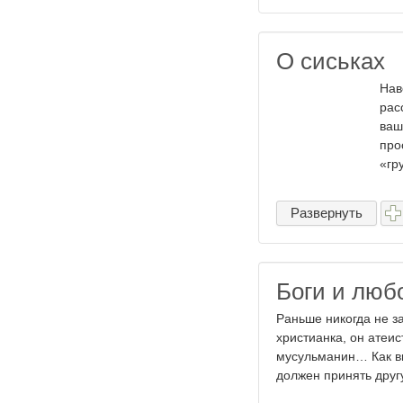
О сиськах
Нав
рас
ваш
про
«гру
Развернуть
Боги и люб
Раньше никогда не з
христианка, он атеист
мусульманин… Как вы
должен принять другу