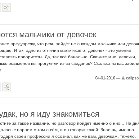
ются мальчики от девочек
анее предупрежу, что речь пойдёт не о каждом мальчике или девочк
бщаю. Итак, одно из отличий мальчиков от девочек - это умение
ставлять приоритеты. Да, так всё банально. Скажите мне, девочки,
лько экзаменов вы прогуляли из-за свиданок? Сколько из вас забил
 ...
04-01-2016
—
calipso
удак, но я иду знакомиться
стите за такое название, но разговор пойдёт именно о них… На дн
алась с парнем о том о сём, и он говорит такой: Знаешь, именно
годаря своей профессии я осознал, как же вам, девочкам, тяжело.