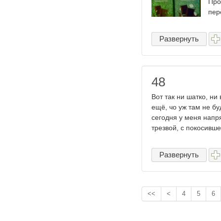
Про
пер
Развернуть
48
Вот так ни шатко, ни
ещё, чо уж там не бу
сегодня у меня напр
трезвой, с покосивше
Развернуть
<<
<
4
5
6