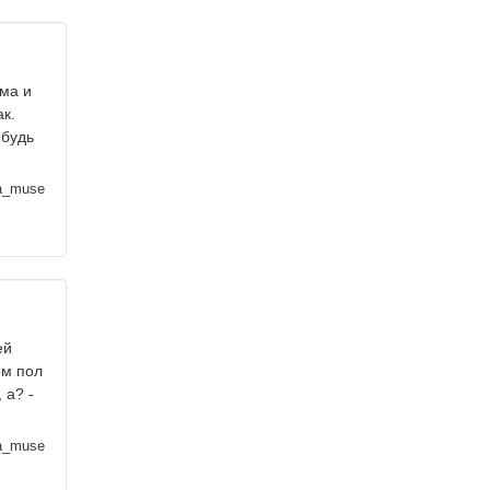
ома и
к.
ибудь
a_muse
ей
ом пол
 а? -
a_muse