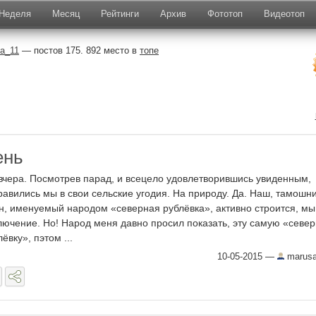
Неделя
Месяц
Рейтинги
Архив
Фототоп
Видеотоп
a_11
— постов 175. 892 место в
топе
ень
вчера. Посмотрев парад, и всецело удовлетворившись увиденным,
равились мы в свои сельские угодия. На природу. Да. Наш, тамошни
н, именуемый народом «северная рублёвка», активно строится, мы
лючение. Но! Народ меня давно просил показать, эту самую «севе
ёвку», пэтом ...
10-05-2015
—
marus