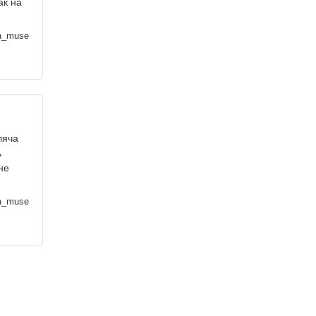
ак на
a_muse
ляча
ь
не
a_muse