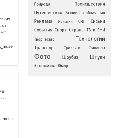
Происшествия
Природа
Путешествия
Разное
Разоблачения
сяких.
Реклама
Сиськи
Религия
СНГ
 от
События
Спорт
Страны
ТВ и СМИ
оже
Технологии
Творчество
a_muse
Транспорт
Троллинг
Финансы
Фото
Штуки
Шоубиз
Экономика
Юмор
 в
ных
a_muse