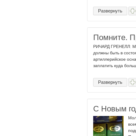
Развернуть
Помните. П
РИЧАРД ГРЕНЕЛЛ: Мы 
должны быть в состо
артиллерийское осна
заплатить куда больш
Развернуть
С Новым го
Мол
все
под