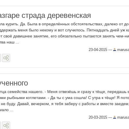
азгаре страда деревенская
ла курить. Да. Была в определённых обстоятельствах, далеко от д
держать меня было некому и вот случилось. Пятнадцать дней уж ка
ет своё давишнее занятие, его обязательно пытаются занять чем-н
ва наш ...
23-04-2015
—
marus
ученного
тца семейства нашего. - Меня отвезёшь и сразу к тёще, передашь 
ми рыбными котлетами. - Да ты с ума сошла! С утра к тёще! Я пот
не буду. Давай, вечерком, я тебя заберу с работы и вместе заедем,
ало ...
20-03-2015
—
marus