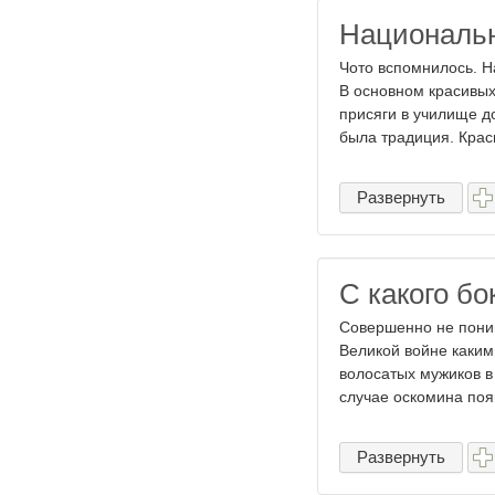
Национальн
Чото вспомнилось. Н
В основном красивых
присяги в училище д
была традиция. Краси
Развернуть
С какого бо
Совершенно не поним
Великой войне каки
волосатых мужиков в
случае оскомина появ
Развернуть