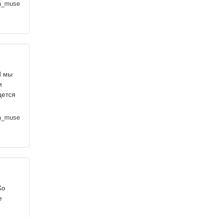
a_muse
И мы
и
дется
a_muse
Ко
е