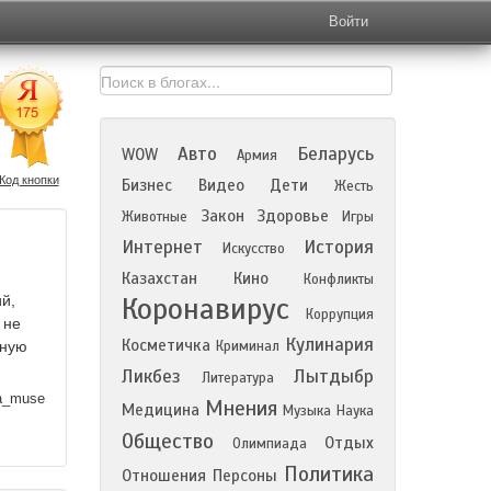
Войти
Авто
Беларусь
WOW
Армия
Код кнопки
Бизнес
Видео
Дети
Жесть
Закон
Здоровье
Животные
Игры
Интернет
История
Искусство
Казахстан
Кино
Конфликты
Коронавирус
й,
Коррупция
 не
Кулинария
Косметичка
рную
Криминал
Ликбез
Лытдыбр
Литература
a_muse
Мнения
Медицина
Музыка
Наука
Общество
Отдых
Олимпиада
Политика
Отношения
Персоны