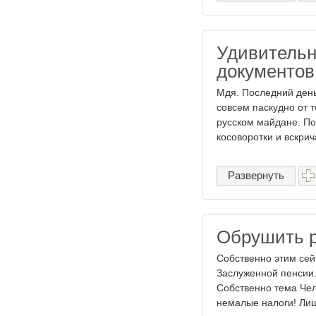
Удивительн
документов
Мдя. Последний день
совсем паскудно от т
русском майдане. По
косоворотки и вскрича
Развернуть
Обрушить р
Собственно этим сей
Заслуженной пенсии.
Собственно тема Чел
немалые налоги! Лиш