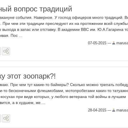
ый вопрос традиций
акануне события. Наверное. У господ офицеров много традиций. В
. При чем эти традиции преследуют их на протяжении всей службы,
о выхода в запас или отставку. В академии ВВС им. Ю.А.Гагарина т
вая. Пос ...
07-05-2015
—
marus
ку этот зоопарк?!
аю. При чем тут какие-то байкеры? Сколько можно трепать победу
ми-то бесконечными флешмобами, мотопробегами каких-то татуаж
 косухах при виде которых, у любого ветерана той войны в лучшем
ится, а в худшем, же ...
28-04-2015
—
marus