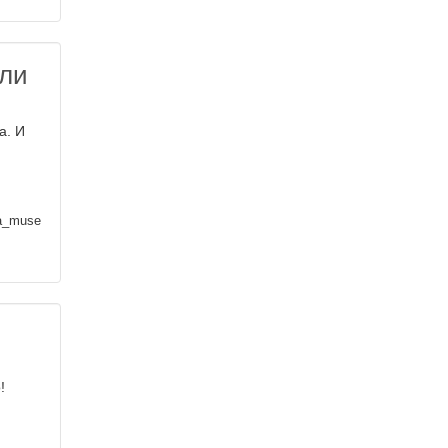
шли
а. И
a_muse
!