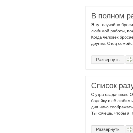
В полном р
Я тут случайно броси
любимой работы, под
Когда человек броса
другим. Отец семейст
Развернуть
Список раз
С утра озадачиваю О
бадейку с её любимы
дня ничо соображать 
Ты хочешь, чтобы я, м
Развернуть