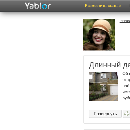
Разместить статью
marus
Длинный д
Об 
отп
раё
иск
рубл
Развернуть