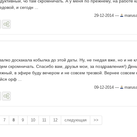
дуктивный, чо там скромничать. А у меня по прежнему, на работе к
едовой, и сегодн ...
29-12-2014
—
marus
 валко доскакала кобылка до этой даты. Ну, не гнедая вже, но и не к
дем скромничать. Спасибо вам, друзья мои, за поздравления!) Ден
яжный, в эфире буду вечером и не совсем трезвой. Вернее совсем 
йся орф ...
09-12-2014
—
marus
7
8
9
10
11
12
следующая
>>