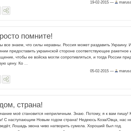
19-02-2015
—
marus
росто помните!
все знаем, что силы неравны. Россия может раздавить Украину. 
янии предоставить украинской стороне соответствующее ракетное 
щение, чтобы ее войска могли сопротивляться, и тогда России при
ую цену. Ко ...
05-02-2015
—
marus
дом, страна!
чание моё становится неприличным. Знаю. Потому, я к вам пишу! 
м! С наступающим Новым годом страна! Недеюсь Коза/Овца, нас н
ведёт, Лошадь эвона чиво натворить сумела. Хороший был год.