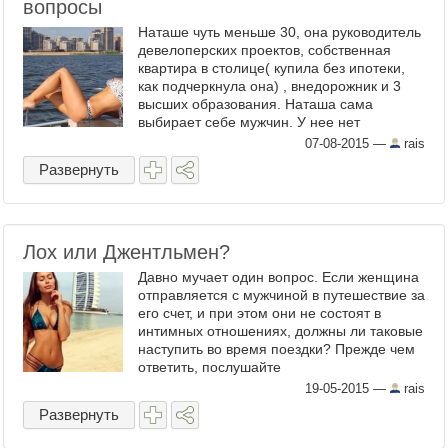
вопросы
Наташе чуть меньше 30, она руководитель
девелоперских проектов, собственная
квартира в столице( купила без ипотеки,
как подчеркнула она) , внедорожник и 3
высших образования. Наташа сама
выбирает себе мужчин. У нее нет
аккаунтов в соцсетях, но Наташа читает
07-08-2015
—
rais
мой блог и иногда коммент ...
Развернуть
Лох или Джентльмен?
Давно мучает один вопрос. Если женщина
отправляется с мужчиной в путешествие за
его счет, и при этом они не состоят в
интимных отношениях, должны ли таковые
наступить во время поездки? Прежде чем
ответить, послушайте
одну занимательную историю, которую
19-05-2015
—
rais
мне рассказал на Эль ...
Развернуть