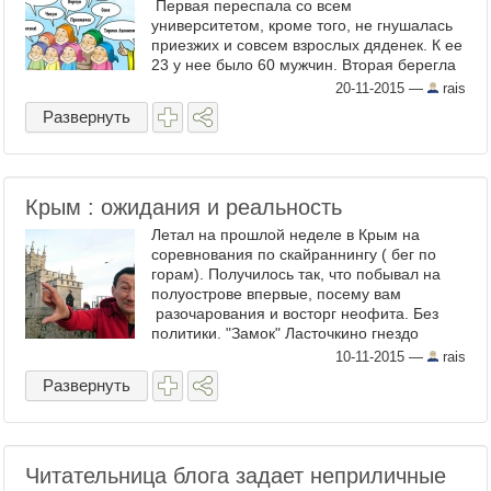
Первая переспала со всем
университетом, кроме того, не гнушалась
приезжих и совсем взрослых дяденек. К ее
23 у нее было 60 мужчин. Вторая берегла
себе для того самого принца, хотя пару
20-11-2015
—
rais
романтических истор ...
Развернуть
Крым : ожидания и реальность
Летал на прошлой неделе в Крым на
соревнования по скайраннингу ( бег по
горам). Получилось так, что побывал на
полуострове впервые, посему вам
разочарования и восторг неофита. Без
политики. "Замок" Ласточкино гнездо
Крохотный, размером с дачный, домик. На
10-11-2015
—
rais
фото выглядит, как наст ...
Развернуть
Читательница блога задает неприличные