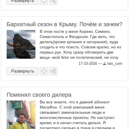
Развернуть
Бархатный сезон в Крыму. Почём и зачем?
В этом посте у меня Кореиз, Симеиз,
Севастополь и Феодосия. Где жить, что
делать(кроме купания и загорания), куда
сходить и что поесть. Совсем кратко, но из
первых рук. Хочу сразу обговорить две
вещи -мой блог не политический, не хочу
вдаваться в "крымнаш", но написал, там
17-10-2016
—
rais_com
где этого ...
Развернуть
Поменял своего дилера
Вы все знаете, что я давний абонент
МегаФон. С этой компанией меня
связывают замечательные люди и
многочисленные проекты. Но наступил
кризис и я начал считать деньги. Я
посмотрел сколько я трачу в среднем в