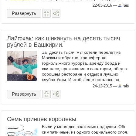
месяц на телефон. Вот только счас не
22-03-2016
—
rais
падайте. За последние полгода в среднем
Развернуть
1 ...
Лайфхак: как шикануть на десять тысяч
рублей в Башкирии.
За десять тысяч мы хотели перелет из
Москвы и обратно, трансфер до
горнолыжного курорта, аренду борда и
ски-пасс, проживание в санатории, обед в
хорошем ресторане и отдых в лучших
клубах Уфы. И чтобы еще осталось на
сувениры. Как это у нас получилось
24-12-2015
—
rais
-читайте в посте. Кроме того, мы ...
Развернуть
Семь принцев королевы
Были у меня две знакомых подружки. Обе
симпатичные, из одного социального слоя.