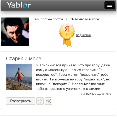
Разместить статью
Войти
rais_com
— постов 38. 2639 место в
топе
Неделя
Код кнопки
Месяц
Рейтинги
Архив
Старик и море
У альпинистов принято, что про гору, даже
Фототоп
самую маленькую, нельзя говорить: "я
покорил ее". Гора может "позволить" тебе
Видеотоп
взойти. Ты можешь на гору "подняться", но
никак не "покорить". Неоязычество учит
тебя относится с уважением к стихии,
мощной, страшной, но доброй
30-08-2022
—
rais
одновременно. Учит ...
Развернуть