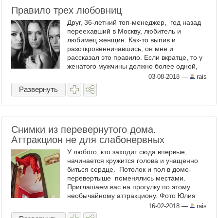
Правило трех любовниц
Друг, 36-летний топ-менеджер, год назад
переехавший в Москву, любитель и
любимец женщин. Как-то выпив и
разоткровенничавшись, он мне и
рассказал это правило. Если вкратце, то у
женатого мужчины должно более одной,
но не более трех любовниц.
03-08-2018
—
rais
Одноразовых встреч может быть ...
Развернуть
Снимки из перевернутого дома.
Аттракцион не для слабонервных
У любого, кто заходит сюда впервые,
начинается кружится голова и учащенно
биться сердце. Потолок и пол в доме-
перевертыше поменялись местами.
Приглашаем вас на прогулку по этому
необычайному аттракциону. Фото Юлия
Ковшова Модели Ульяна Тригубчак ...
16-02-2018
—
rais