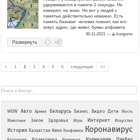
удерживаются в памяти 2 секунды. Не
измерял, не знаю. Но вот у людей с
памятью действительно неважно. Есть
память базовая: человек помнит, как его
зовут, адрес, где живет, буквы алфавита
врезаются в мозг на всю жизнь,
30-11-2021
—
kungurov
приобретенные профессиональные ...
Развернуть
<
1
2
3
4
5
6
следующая
>>
Авто
Беларусь
WOW
Бизнес
Видео
Дети
Армия
Жесть
Интернет
Закон
Здоровье
Животные
Игры
Искусство
Коронавирус
История
Казахстан
Кино
Конфликты
Кулинария
Ликбез
Косметичка
Коррупция
Криминал