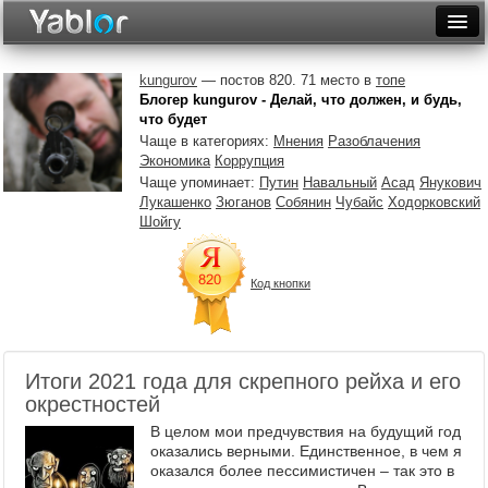
Разместить статью
Войти
kungurov
— постов 820. 71 место в
топе
Блогер kungurov - Делай, что должен, и будь,
Неделя
что будет
Чаще в категориях:
Мнения
Разоблачения
Месяц
Экономика
Коррупция
Чаще упоминает:
Путин
Навальный
Асад
Янукович
Рейтинги
Лукашенко
Зюганов
Собянин
Чубайс
Ходорковский
Шойгу
Архив
Фототоп
Код кнопки
Видеотоп
Итоги 2021 года для скрепного рейха и его
окрестностей
В целом мои предчувствия на будущий год
оказались верными. Единственное, в чем я
оказался более пессимистичен – так это в