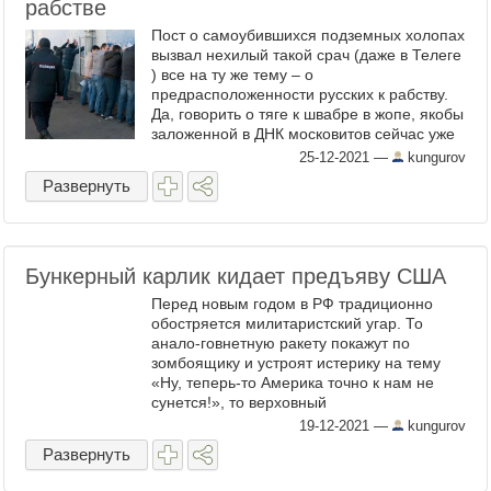
рабстве
Пост о самоубившихся подземных холопах
вызвал нехилый такой срач (даже в Телеге
) все на ту же тему – о
предрасположенности русских к рабству.
Да, говорить о тяге к швабре в жопе, якобы
заложенной в ДНК московитов сейчас уже
вроде не принято, но в ход идут
25-12-2021
—
kungurov
аналогичные по уровню ...
Развернуть
Бункерный карлик кидает предъяву США
Перед новым годом в РФ традиционно
обостряется милитаристский угар. То
анало-говнетную ракету покажут по
зомбоящику и устроят истерику на тему
«Ну, теперь-то Америка точно к нам не
сунется!», то верховный
говнокомандующий в солдатики на
19-12-2021
—
kungurov
украинской границе играется. Нынче же в
Развернуть
МИДе, ...