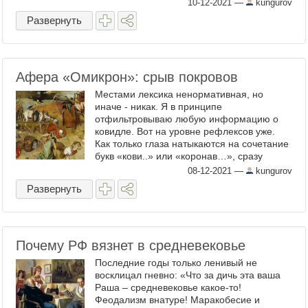
штабелями. Тошнотворный запах
10-12-2021
—
kungurov
разложения пропитал все ...
Развернуть
Афера «Омикрон»: срыв покровов
Местами лексика ненормативная, но
иначе - никак. Я в принципе
отфильтровываю любую информацию о
ковидле. Вот на уровне рефлексов уже.
Как только глаза натыкаются на сочетание
букв «кови..» или «коронав…», сразу
перематываю. Информационные помои –
08-12-2021
—
kungurov
это, знаете ли, не мое. О том, что ...
Развернуть
Почему РФ вязнет в средневековье
Последние годы только ленивый не
восклицал гневно: «Что за дичь эта ваша
Раша – средневековье какое-то!
Феодализм внатуре! Маракобесие и