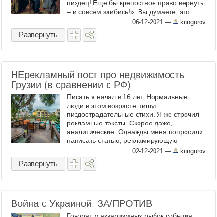
пиздец! Еще бы крепостное право вернуть
– и совсем заибись!». Вы думаете, это
фигура речи? На самом деле – нет, что
06-12-2021
—
kungurov
готов показать на практических ...
Развернуть
НЕрекламный пост про недвижимость
Грузии (в сравнении с РФ)
Писать я начал в 16 лет. Нормальные
люди в этом возрасте пишут
пиздострадательные стихи. Я же строчил
рекламные тексты. Скорее даже,
аналитические. Однажды меня попросили
написать статью, рекламирующую
рекламную газету, так я перестарался
02-12-2021
—
kungurov
настолько, что сделал фактически обзор
Развернуть
рынка ...
Война с Украиной: ЗА/ПРОТИВ
Говорят, у аквариумных рыбок события