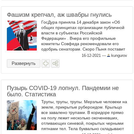
Фашизм крепчал, аж швабры гнулись
ГосДура приняла 14 декабря закон «Об
общих принципах организации публичной
власти в субъектах Российской
Федерации» . Вчера его профильные
комитеты Совфеда рекомендовали его
одобриь сенаторам. Скоро Пыня поставит
свой автограф – и добро пожаловать в
16-12-2021
—
kungurov
новую реальность. Вообще-то ...
Развернуть
Пузырь COVID-19 лопнул. Пандемии не
было. Статистика
Трупы, трупы, трупы. Мерзлые человеки на
земле, прикрытые рубероидом. Крыльцо
все завалено трупами. В коридоре прямо
на полу лежит несколько окоченевших,
отливающих синевой, покрытых черными
пятнами тел. Тела буквально складывают