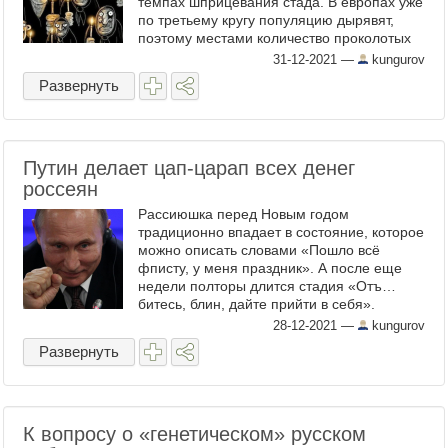
темпах шприцевания стада. В европах уже
по третьему кругу популяцию дырявят,
поэтому местами количество проколотых
зашкаливает за 100% . В Ебанатории же
31-12-2021
—
kungurov
еле-еле ...
Развернуть
Путин делает цап-царап всех денег
россеян
Рассиюшка перед Новым годом
традиционно впадает в состояние, которое
можно описать словами «Пошло всё
фписту, у меня праздник». А после еще
недели полторы длится стадия «Отъ…
битесь, блин, дайте прийти в себя».
Потому это лучшее время, чтоб напихать
28-12-2021
—
kungurov
дорогим росианчикам х…ев в дупу, да ...
Развернуть
К вопросу о «генетическом» русском