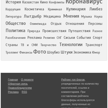
Коронавирус
История
Казахстан
Кино
Конфликты
Кулинария
Ликбез
Косметичка
Коррупция
Криминал
Мнения
Лытдыбр
Медицина
Литература
Музыка
Наука
Общество
Отдых
Отношения
Персоны
Олимпиада
Политика
Происшествия
Путешествия
Природа
Разное
Реклама
Сиськи
События
Спорт
Разоблачения
Религия
СНГ
Технологии
Страны
Транспорт
ТВ и СМИ
Творчество
Фото
Штуки
Шоубиз
Экономика
Троллинг
Финансы
Юмор
Главная
О проекте
Рейтинг топ блогов
,
Обратная связь
упорядоченных по количеству
Правообладателям
посетителей, ссылок и
Реклама
RSS
комментариев. При
составлении рейтинга
блогосферы используются
данные, полученные из