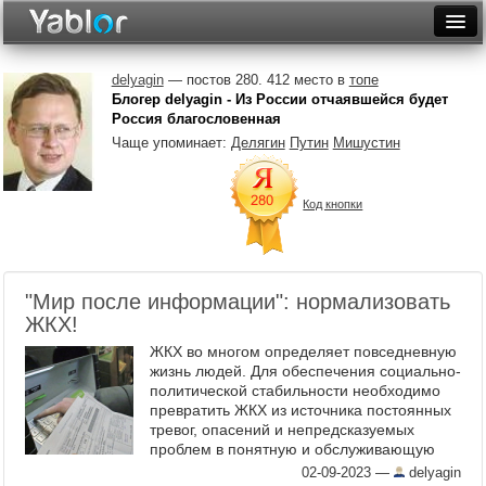
Разместить статью
Войти
delyagin
— постов 280. 412 место в
топе
Блогер delyagin - Из России отчаявшейся будет
Неделя
Россия благословенная
Чаще упоминает:
Делягин
Путин
Мишустин
Месяц
Рейтинги
Код кнопки
Архив
Фототоп
"Мир после информации": нормализовать
ЖКХ!
Видеотоп
ЖКХ во многом определяет повседневную
жизнь людей. Для обеспечения социально-
политической стабильности необходимо
превратить ЖКХ из источника постоянных
тревог, опасений и непредсказуемых
проблем в понятную и обслуживающую
нужды людей систему. Прежде всего,
02-09-2023
—
delyagin