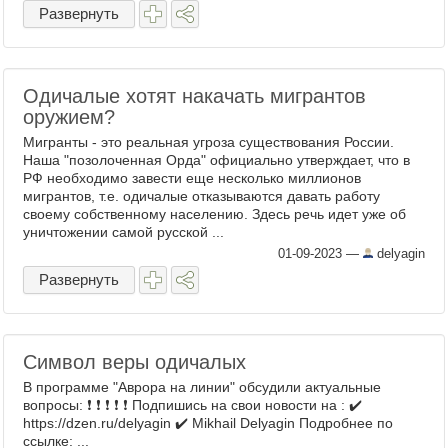
следует (как это было ...
Развернуть
Одичалые хотят накачать мигрантов
оружием?
Мигранты - это реальная угроза существования России.
Наша "позолоченная Орда" официально утверждает, что в
РФ необходимо завести еще несколько миллионов
мигрантов, т.е. одичалые отказываются давать работу
своему собственному населению. Здесь речь идет уже об
уничтожении самой русской ...
01-09-2023
—
delyagin
Развернуть
Символ веры одичалых
В программе "Аврора на линии" обсудили актуальные
вопросы: ❗️ ❗️ ❗️ ❗️ ❗️ Подпишись на свои новости на : ✔️
https://dzen.ru/delyagin ✔️ Mikhail Delyagin Подробнее по
ссылке: ...