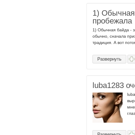
1) Обычная
пробежала
1) Обычная байда - 
обычно, сначала прих
традиция. А вот пото
Развернуть
luba1283 о
lub
выр
мне
глаз
Развернуть