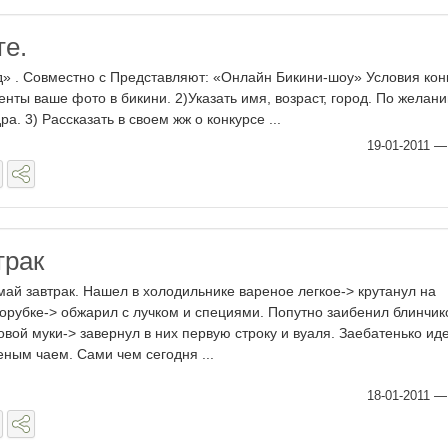
те.
ед» . Совместно с Представляют: «Онлайн Бикини-шоу» Условия кон
нты ваше фото в бикини. 2)Указать имя, возраст, город. По желани
ра. 3) Рассказать в своем жж о конкурсе ...
19-01-2011
трак
май завтрак. Нашел в холодильнике вареное легкое-> крутанул на
орубке-> обжарил с лучком и специями. Попутно заибенил блинчик
овой муки-> завернул в них первую строку и вуаля. Заебатенько иде
еным чаем. Сами чем сегодня ...
18-01-2011