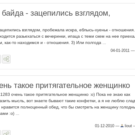
 байда - зацепились взглядом,
зацепились взглядом, пробежала искра, еблысь-хуеньк - отношения.
одится разьехаться с вечеринки, ипаца с теми скем на нее приеха
м, как-то находимся и - отношения. 3) Или полгода ...
04-01-2011
чень такое притягательное женщинко
a1283 очень такое притягательное женщинко :о) Пока не знаю как
азить мысль, вот знаете бывают такие конфетки, а я не люблю слад
 нравится полноценный обед, что бы смотреть на женщину голодн
ами :о) ...
01-12-2010
—
liout