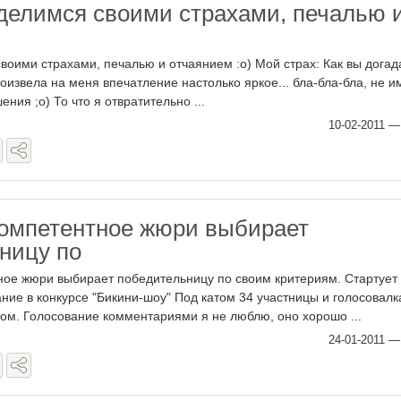
делимся своими страхами, печалью 
воими страхами, печалью и отчаянием :о) Мой страх: Как вы догад
извела на меня впечатление настолько яркое... бла-бла-бла, не и
ения ;о) То что я отвратительно ...
10-02-2011
 компетентное жюри выбирает
ницу по
тное жюри выбирает победительницу по своим критериям. Стартует
ние в конкурсе "Бикини-шоу" Под катом 34 участницы и голосовалк
м. Голосование комментариями я не люблю, оно хорошо ...
24-01-2011