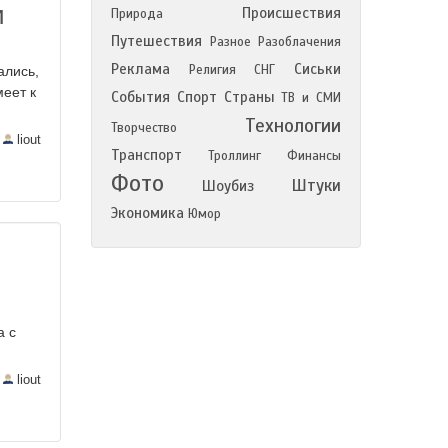
и
Происшествия
Природа
Путешествия
Разное
Разоблачения
Реклама
Сиськи
Религия
СНГ
ались,
меет к
События
Спорт
Страны
ТВ и СМИ
Технологии
Творчество
—
liout
Транспорт
Троллинг
Финансы
Фото
Штуки
Шоубиз
Экономика
Юмор
а с
—
liout