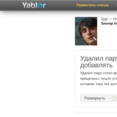
Разместить статью
liout
— пос
Блогер li
Удалил пар
добавлять
Удалил пару сотен фр
прицельно, пушто ут
оставлю тока тех кото
Развернуть