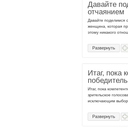
Давайте по
отчаянием
Давайте поделимся с
женщина, которая про
этому никакого отнош
Развернуть
Итаг, пока
победитель
Итаг, пока компетен
зрительское голосова
исключающим выборо
Развернуть