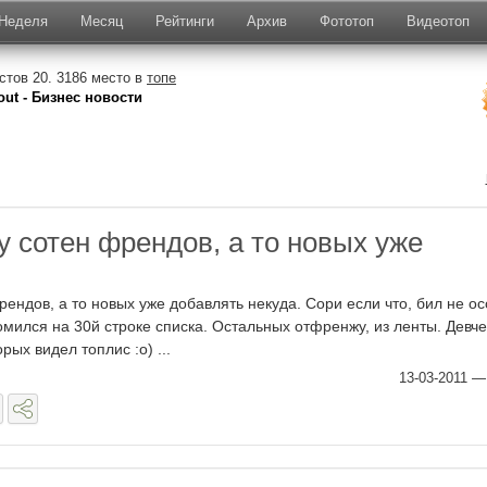
Неделя
Месяц
Рейтинги
Архив
Фототоп
Видеотоп
тов 20. 3186 место в
топе
out - Бизнес новости
у сотен френдов, а то новых уже
ендов, а то новых уже добавлять некуда. Сори если что, бил не о
омился на 30й строке списка. Остальных отфренжу, из ленты. Девч
рых видел топлис :о) ...
13-03-2011