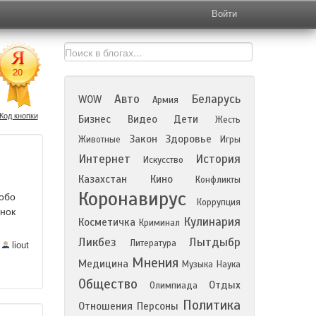
Войти
Авто
Беларусь
WOW
Армия
Код кнопки
Бизнес
Видео
Дети
Жесть
Закон
Здоровье
Животные
Игры
Интернет
История
Искусство
Казахстан
Кино
Конфликты
Коронавирус
собо
Коррупция
енок
Кулинария
Косметичка
Криминал
Ликбез
Лытдыбр
Литература
—
liout
Мнения
Медицина
Музыка
Наука
Общество
Отдых
Олимпиада
Политика
Отношения
Персоны