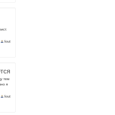
ист.
—
liout
ется
ду тем
вно я
—
liout