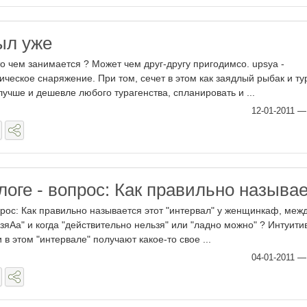
ыл уже
о чем занимается ? Может чем друг-другу пригодимсо. upsya -
ческое снаряжение. При том, сечет в этом как заядлый рыбак и тур
 лучше и дешевле любого турагенства, спланировать и ...
12-01-2011
логе - вопрос: Как правильно называ
прос: Как правильно называется этот "интервал" у женщинкаф, меж
изяАа" и когда "действительно нельзя" или "ладно можно" ? Интуити
 в этом "интервале" получают какое-то свое ...
04-01-2011