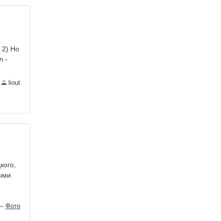
 2) Но
л -
—
liout
кого,
ыми
—
Фото