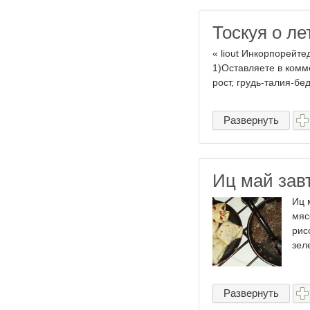
Тоскуя о ле
« liout Инкорпорейт
1)Оставляете в комме
рост, грудь-талия-бед
Развернуть
Иц май зав
Иц 
мяс
рис
зел
Развернуть