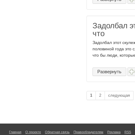
Задолбал э
что
Задолбал этот скуле
половиной года это с
что бы люди, которы
Развернуть
1
2
следующая
Главная
О проекте
Обратная связь
Правообладателям
Реклама
RSS