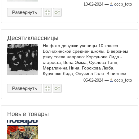
10-02-2024
—
cccp_foto
Развернуть
Десятиклассницы
На фото девушки ученицы 10 класса
Волчихинской средней школы. В верхнем
ряду слева направо: Корсунова Лида -
староста, Вена Эмма, Суслова Таня,
Мерзликина Нина, Горохова Люба,
Курченко Лида, Онучина Галя. В нижнем
ряду Зинченко Катя, Синеокая Валя,
05-02-2024
—
cccp_foto
Мирошникова Рая, Петрова Аля.
Развернуть
Фотография ...
Новые товары
...