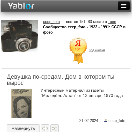
Разместить статью
Войти
cccp_foto
— постов 151. 80 место в
топе
Сообщество cccp_foto - 1922 - 1991: СССР в
Неделя
фото
Месяц
Код кнопки
Рейтинги
Архив
Девушка по-средам. Дом в котором ты
Фототоп
вырос
Видеотоп
Интересный материал из газеты
"Молодёжь Алтая" от 13 января 1970 года.
...
21-02-2024
—
cccp_foto
Развернуть