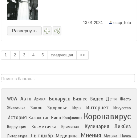
13-01-2024
—
cccp_foto
Развернуть
1
2
3
4
5
следующая
>>
Авто
Беларусь
WOW
Бизнес
Видео
Дети
Армия
Жесть
Интернет
Закон
Здоровье
Животные
Игры
Искусство
Коронавирус
История
Казахстан
Кино
Конфликты
Кулинария
Ликбез
Косметичка
Коррупция
Криминал
Мнения
Лытдыбр
Медицина
Литература
Музыка
Наука