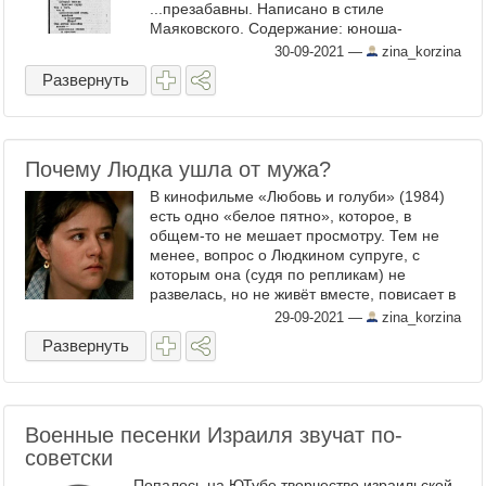
...презабавны. Написано в стиле
Маяковского. Содержание: юноша-
комсомолец увидел, что его девушка идёт
30-09-2021
—
zina_korzina
с чернокожим парнем (афроамериканцем
Развернуть
или ...
Почему Людка ушла от мужа?
В кинофильме «Любовь и голуби» (1984)
есть одно «белое пятно», которое, в
общем-то не мешает просмотру. Тем не
менее, вопрос о Людкином супруге, с
которым она (судя по репликам) не
развелась, но не живёт вместе, повисает в
воздухе. Людмила жила в городе,
29-09-2021
—
zina_korzina
значилась замужней дамой, но ...
Развернуть
Военные песенки Израиля звучат по-
советски
Попалось на ЮТубе творчество израильской