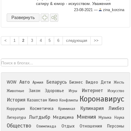
сатиру & юмор - искусством. Уважения
автора к самому себе. Перестроечные
23-08-2021
—
zina_korzina
карикатуры (в ...
Развернуть
<
1
2
3
4
5
6
следующая
>>
Авто
Беларусь
WOW
Бизнес
Видео
Дети
Армия
Жесть
Интернет
Закон
Здоровье
Животные
Игры
Искусство
Коронавирус
История
Казахстан
Кино
Конфликты
Кулинария
Ликбез
Косметичка
Коррупция
Криминал
Мнения
Лытдыбр
Медицина
Литература
Музыка
Наука
Общество
Отдых
Отношения
Персоны
Олимпиада