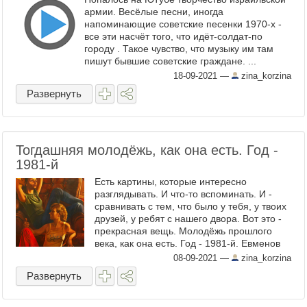
армии. Весёлые песни, иногда
напоминающие советские песенки 1970-х -
все эти насчёт того, что идёт-солдат-по
городу . Такое чувство, что музыку им там
пишут бывшие советские граждане. ...
18-09-2021
—
zina_korzina
Развернуть
Тогдашняя молодёжь, как она есть. Год -
1981-й
Есть картины, которые интересно
разглядывать. И что-то вспоминать. И -
сравнивать с тем, что было у тебя, у твоих
друзей, у ребят с нашего двора. Вот это -
прекрасная вещь. Молодёжь прошлого
века, как она есть. Год - 1981-й. Евменов
Анатолий Васильевич (1945 - 2015),
08-09-2021
—
zina_korzina
Евменова Галина ...
Развернуть