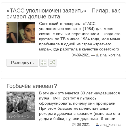
«ТАСС уполномочен заявить» - Пилар, как
символ дольче-вита
Советский телесериал «ТАСС
уполномочен заявить» (1984) для меня
связан с личным переживанием – когда его
крутили по ТВ в июле 1984 года, моя мама
пребывала в одной из стран «третьего
мира», где работала в качестве советского
специалиста. Не КГБ, просто
04-09-2021
—
zina_korzina
Минтрансстрой, но тогда всё ...
Развернуть
Горбачёв виноват?
В эти дни отмечается 30 лет неудавшегося
путча ГКЧП. Вот тут я пытаюсь
сформулировать, почему они проиграли.
При этом бывшие металлисты-панки-
рокеры и девочки-в-красном (ныне все они
деды и бабки, ну, или дяденьки-тётеньки,
сидящие в бложиках) убеждают себя, что
24-08-2021
—
zina_korzina