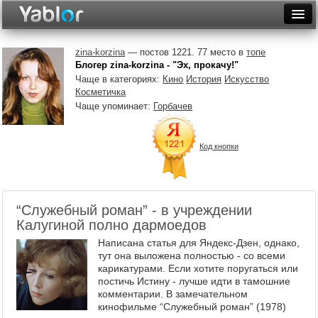
Разместить статью
Войти
zina-korzina
— постов 1221. 77 место в
топе
Блогер zina-korzina - "Эх, прокачу!"
Неделя
Чаще в категориях:
Кино
История
Искусство
Косметичка
Месяц
Чаще упоминает:
Горбачев
Рейтинги
Код кнопки
Архив
Фототоп
“Служебный роман” - в учреждении
Видеотоп
Калугиной полно дармоедов
Написана статья для Яндекс-Дзен, однако,
тут она выложена полностью - со всеми
карикатурами. Если хотите поругаться или
постичь Истину - лучше идти в тамошние
комментарии. В замечательном
кинофильме “Служебный роман” (1978)