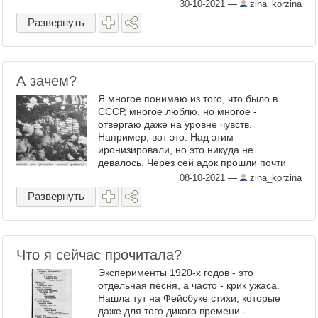
так много потрясающих и волнующих
30-10-2021
—
zina_korzina
подробностей, что его ...
Развернуть
А зачем?
Я многое понимаю из того, что было в
СССР, многое люблю, но многое -
отвергаю даже на уровне чувств.
Например, вот это. Над этим
иронизировали, но это никуда не
девалось. Через сей адок прошли почти
все. Из газеты 1980-х годов. Это
08-10-2021
—
zina_korzina
продолжалось ровно до августа 1991 года.
Развернуть
...
Что я сейчас прочитала?
Эксперименты 1920-х годов - это
отдельная песня, а часто - крик ужаса.
Нашла тут на Фейсбуке стихи, которые
даже для того дикого времени -