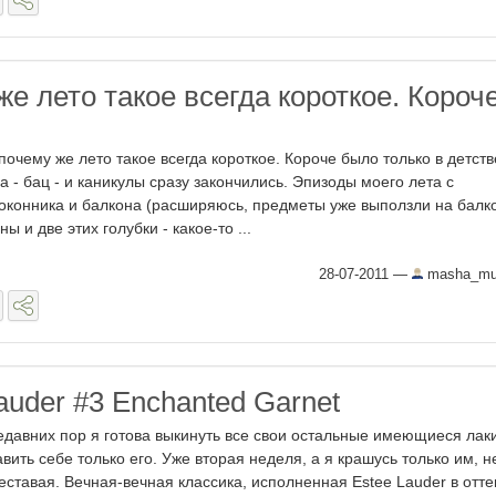
же лето такое всегда короткое. Короч
 почему же лето такое всегда короткое. Короче было только в детств
да - бац - и каникулы сразу закончились. Эпизоды моего лета с
оконника и балкона (расширяюсь, предметы уже выползли на балк
ы и две этих голубки - какое-то ...
28-07-2011
—
masha_mur
auder #3 Enchanted Garnet
едавних пор я готова выкинуть все свои остальные имеющиеся лак
авить себе только его. Уже вторая неделя, а я крашусь только им, н
еставая. Вечная-вечная классика, исполненная Estee Lauder в отте