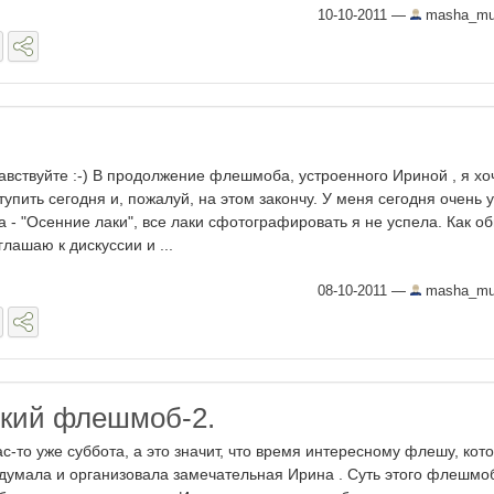
10-10-2011
—
masha_mur
авствуйте :-) В продолжение флешмоба, устроенного Ириной , я хо
тупить сегодня и, пожалуй, на этом закончу. У меня сегодня очень 
а - "Осенние лаки", все лаки сфотографировать я не успела. Как о
глашаю к дискуссии и ...
08-10-2011
—
masha_mur
кий флешмоб-2.
ас-то уже суббота, а это значит, что время интересному флешу, кот
думала и организовала замечательная Ирина . Суть этого флешмо