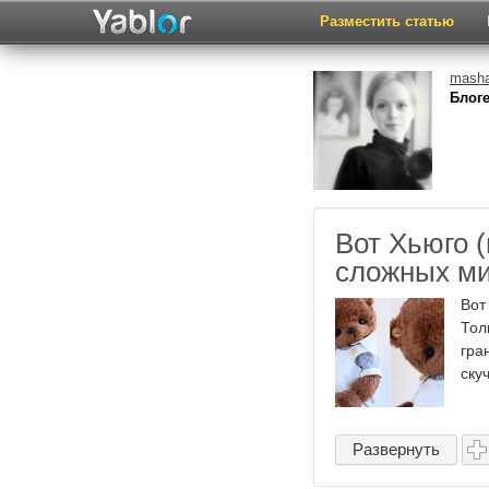
Разместить статью
masha
Блоге
Вот Хьюго 
сложных м
Вот
Тол
гра
ску
Развернуть