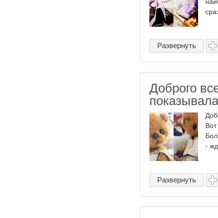
наи
сра
Развернуть
Доброго все
показывала
Доб
Вот
Бол
- ж
Развернуть