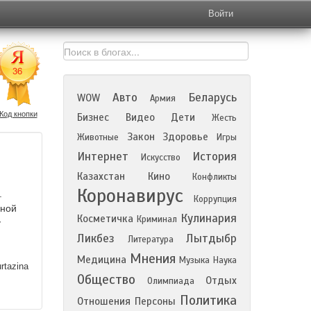
Войти
Авто
Беларусь
WOW
Армия
Код кнопки
Бизнес
Видео
Дети
Жесть
Закон
Здоровье
Животные
Игры
Интернет
История
Искусство
Казахстан
Кино
Конфликты
Коронавирус
.
Коррупция
ьной
Кулинария
Косметичка
Криминал
у
Ликбез
Лытдыбр
Литература
Мнения
Медицина
Музыка
Наука
tazina
Общество
Отдых
Олимпиада
Политика
Отношения
Персоны