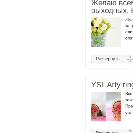
Желаю всем
выходных. 
Жел
за 
еди
опя
Развернуть
YSL Arty rin
Все
зак
Пре
опл
Развернуть