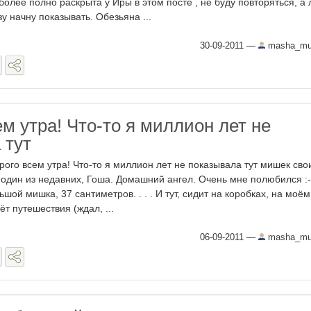
более полно раскрыта у Иры в этом посте , не буду повторяться, а
зу начну показывать. Обезьяна ...
30-09-2011
—
masha_mur
м утра! Что-то я миллион лет не
 тут
рого всем утра! Что-то я миллион лет не показывала тут мишек сво
 один из недавних, Гоша. Домашний ангел. Очень мне полюбился :-
ьшой мишка, 37 сантиметров. . . . И тут, сидит на коробках, на моём
дёт путешествия (ждал, ...
06-09-2011
—
masha_mur