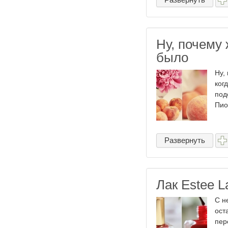
Ну, почему 
было
Ну,
ког
под
Пион
Развернуть
Лак Estee L
С н
ост
пер