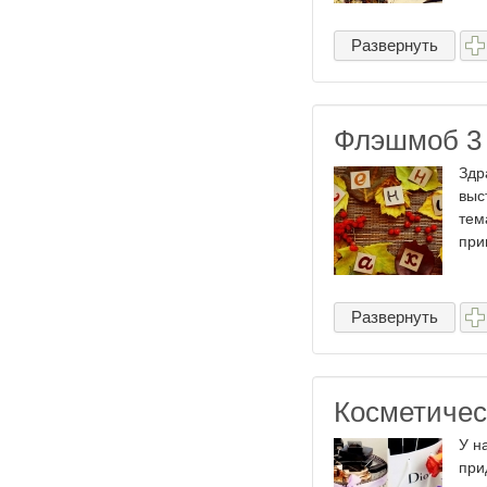
Развернуть
Флэшмоб 3
Здр
выс
тем
при
Развернуть
Косметичес
У н
при