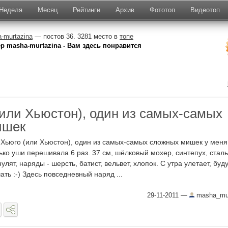
Неделя
Месяц
Рейтинги
Архив
Фототоп
Видеотоп
-murtazina
— постов 36. 3281 место в
топе
р masha-murtazina - Вам здесь понравится
(или Хьюстон), один из самых-самых
ишек
 Хьюго (или Хьюстон), один из самых-самых сложных мишек у меня
ько уши перешивала 6 раз. 37 см, шёлковый мохер, синтепух, стал
нулят, наряды - шерсть, батист, вельвет, хлопок. С утра улетает, буд
чать :-) Здесь повседневный наряд ...
29-11-2011
—
masha_mur