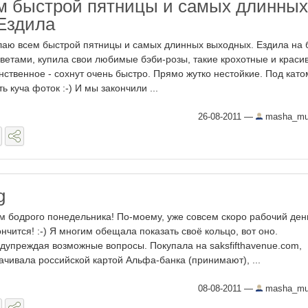
 быстрой пятницы и самых длинных
Ездила
аю всем быстрой пятницы и самых длинных выходных. Ездила на 
цветами, купила свои любимые бэби-розы, такие крохотные и краси
нственное - сохнут очень быстро. Прямо жутко нестойкие. Под като
ть куча фоток :-) И мы закончили ...
26-08-2011
—
masha_mur
g
м бодрого понедельника! По-моему, уже совсем скоро рабочий ден
ончится! :-) Я многим обещала показать своё кольцо, вот оно.
дупреждая возможные вопросы. Покупала на saksfifthavenue.com,
ачивала российской картой Альфа-банка (принимают), ...
08-08-2011
—
masha_mur