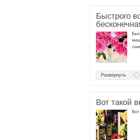
Быстрого вс
бесконечна
Быс
миш
сним
Развернуть
Вот такой 
Вот 