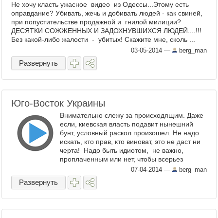
Не хочу класть ужасное видео из Одессы...Этому есть
оправдание? Убивать, жечь и добивать людей - как свиней,
при попустительстве продажной и гнилой милиции?
ДЕСЯТКИ СОЖЖЕННЫХ И ЗАДОХНУВШИХСЯ ЛЮДЕЙ....!!!
Без какой-либо жалости - убитых! Скажите мне, сколь ...
03-05-2014
—
berg_man
Развернуть
Юго-Восток Украины
Внимательно слежу за происходящим. Даже
если, киевская власть подавит нынешний
бунт, условный раскол произошел. Не надо
искать, кто прав, кто виноват, это не даст ни
черта! Надо быть идиотом, не важно,
проплаченным или нет, чтобы всерьез
утверждать, что люди берут власть в ...
07-04-2014
—
berg_man
Развернуть