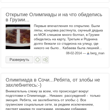
Открытие Олимпиады и на что обиделись
в Грузии...
Первые впечатления по открытию. Были
ляпы, концовка растянута, скучный дядька
из МОК слишком много болтал, в Грузии
обиделись на карту, Третьяк и Роднина
долго бежали со стадиона на улицу, где
никого не было... Кабаева была лишней...
Музыки современной было маловато. (
08-02-2014
—
berg_man
Блин, Россия ...
Развернуть
Олимпиада в Сочи...Ребята, от злобы не
захлебнитесь:-)
Внимательнь слежу за всем, что происходит вокруг
подготовки к Олимпиаде... Никаких рассуждений - только
эмоция. Ребята, не захлебнитесь от злобы:-). Все
грузинские социальные сети, за редким исключением,
пестрят какими-то унитазами, хромыми собаками,