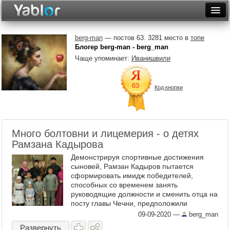
Разместить статью
Войти
berg-man
— постов 63. 3281 место в
топе
Блогер berg-man - berg_man
Неделя
Чаще упоминает:
Иванишвили
Месяц
Код кнопки
Рейтинги
Архив
Много болтовни и лицемерия - о детях
Фототоп
Рамзана Кадырова
Видеотоп
Демонстрируя спортивные достижения
сыновей, Рамзан Кадыров пытается
сформировать имидж победителей,
способных со временем занять
руководящие должности и сменить отца на
посту главы Чечни, предположили
опрошенные "Кавказским узлом"
09-09-2020
—
berg_man
аналитики. Как писал " Кавказский узел ", 3
Развернуть