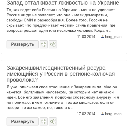
Запад отталкивает лживостью на Украине
То, как ведет себя Россия на Украине - меня не удивляет.
Россия нигде не заявляет, что она - маяк демократии,
свободы СМИ и разнообразия. Более того, Россия не
скрывает, что предпочитает жесткий стиль правления, где
вопросы решает один или несколько человек. Когда я ...
11-03-2014
—
berg_man
Развернуть
Закареишвили:единственный ресурс,
имеющийся у России в регионе-колючая
проволока?
Я уже описывал свое отношение к Закареишвили. Мне он
кажется болтливым человеком, за которым нет никакой
идеи. Все его заявления подобны словесному анурезу и я
не понимаю, в чем отличие от тех же мишистов, если он
говорит то же самое, но, тише и с ...
17-02-2014
—
berg_man
Развернуть