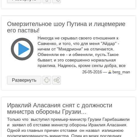
сентября ...
Омерзительное шоу Путина и лицемерие
его паствы!
Никогда не скрывал своего отношения к
Савченко, и того, что для меня "Айдар" -
ничем от "Мхедриони" не отличается.
Обменяли ее - и обменяли, пусть.Такое
бывает, и это совершенно нормальная
практика. Надеюсь, кроме секты добра, все
очень быстро поймут, кто такая Надия и из
26-05-2016
—
berg_man
чего состоит. Но ...
Развернуть
Ираклий Аласания снят с должности
министра обороны Грузии...
Только что выступил премьер-министр Грузии Гарибашвили
и заявил об отставке министр обороны Ираклия Аласания.
Одной из главных причин отставки он назвал излишнюю
политизированность министра. Один из моих последних