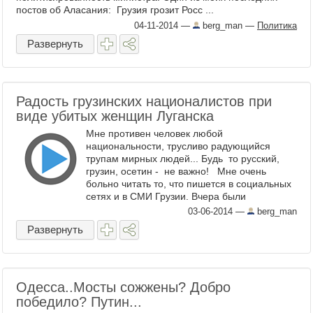
постов об Аласания: Грузия грозит Росс ...
04-11-2014
—
berg_man
—
Политика
Развернуть
Радость грузинских националистов при
виде убитых женщин Луганска
Мне противен человек любой
национальности, трусливо радующийся
трупам мирных людей... Будь то русский,
грузин, осетин - не важно! Мне очень
больно читать то, что пишется в социальных
сетях и в СМИ Грузии. Вчера были
распространены ужасные кадры несчастных
03-06-2014
—
berg_man
людей.. сл ...
Развернуть
Одесса..Мосты сожжены? Добро
победило? Путин...