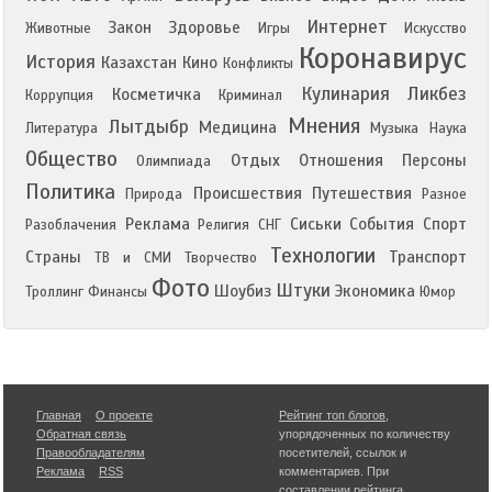
Интернет
Закон
Здоровье
Животные
Игры
Искусство
Коронавирус
История
Казахстан
Кино
Конфликты
Кулинария
Ликбез
Косметичка
Коррупция
Криминал
Мнения
Лытдыбр
Медицина
Литература
Музыка
Наука
Общество
Отдых
Отношения
Персоны
Олимпиада
Политика
Происшествия
Путешествия
Природа
Разное
Реклама
Сиськи
События
Спорт
Разоблачения
Религия
СНГ
Технологии
Страны
Транспорт
ТВ и СМИ
Творчество
Фото
Штуки
Шоубиз
Экономика
Троллинг
Финансы
Юмор
Главная
О проекте
Рейтинг топ блогов
,
Обратная связь
упорядоченных по количеству
Правообладателям
посетителей, ссылок и
Реклама
RSS
комментариев. При
составлении рейтинга