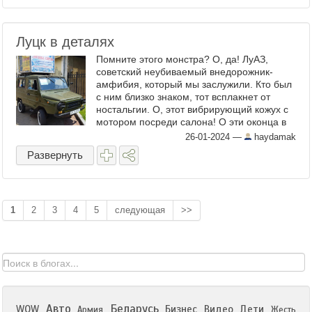
Луцк в деталях
Помните этого монстра? О, да! ЛуАЗ,
советский неубиваемый внедорожник-
амфибия, который мы заслужили. Кто был
с ним близко знаком, тот всплакнет от
ностальгии. О, этот вибрирующий кожух с
мотором посреди салона! О эти оконца в
брезенте! А кто не был близко знаком - э,
26-01-2024
—
haydamak
салаги! Да вы и ...
Развернуть
1
2
3
4
5
следующая
>>
Авто
Беларусь
WOW
Бизнес
Видео
Дети
Армия
Жесть