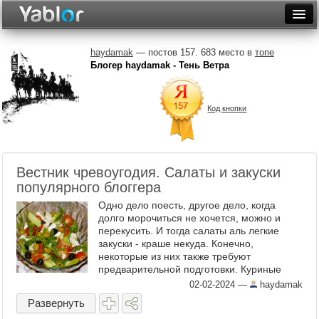
Разместить статью
Войти
haydamak
— постов 157. 683 место в
топе
Блогер haydamak - Тень Ветра
Неделя
Месяц
Код кнопки
Рейтинги
Архив
Вестник чревоугодия. Салаты и закуски
Фототоп
популярного блоггера
Одно дело поесть, другое дело, когда
Видеотоп
долго морочиться не хочется, можно и
перекусить. И тогда салаты аль легкие
закуски - краше некуда. Конечно,
некоторые из них также требуют
предварительной подготовки. Куриные
желудки на салат с горошком и огурцами
02-02-2024
—
haydamak
предварительно нужно ...
Развернуть