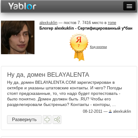
Разместить статью
Войти
alexkuklin
— постов 7. 7416 место в
топе
Блогер alexkuklin - Сертифицированный у*бан
Неделя
Месяц
Код кнопки
Рейтинги
Архив
Ну да, домен BELAYALENTA
Фототоп
Ну да, домен BELAYALENTA.COM зарегистрирован в
октябре и указаны штатовские контакты. И чего? Погоды
Видеотоп
стоят предсказанные, то, что надо будет протестовать -
было понятно. Домен должен быть .RU? Чтобы его
разделегировали быстренько? Контакты - конторы, ...
08-12-2011
—
alexkuklin
Развернуть