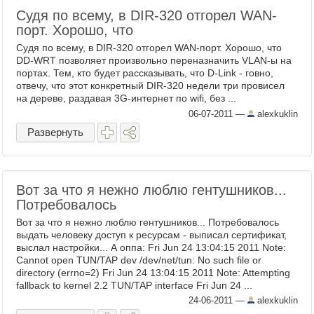
Судя по всему, в DIR-320 отгорел WAN-
порт. Хорошо, что
Судя по всему, в DIR-320 отгорел WAN-порт. Хорошо, что
DD-WRT позволяет произвольно переназначить VLAN-ы на
портах. Тем, кто будет рассказывать, что D-Link - говно,
отвечу, что этот конкретный DIR-320 недели три провисел
на дереве, раздавая 3G-интернет по wifi, без ...
06-07-2011
—
alexkuklin
Развернуть
Вот за что я нежно люблю гентушников...
Потребовалось
Вот за что я нежно люблю гентушников... Потребовалось
выдать человеку доступ к ресурсам - выписал сертификат,
выслал настройки... А оппа: Fri Jun 24 13:04:15 2011 Note:
Cannot open TUN/TAP dev /dev/net/tun: No such file or
directory (errno=2) Fri Jun 24 13:04:15 2011 Note: Attempting
fallback to kernel 2.2 TUN/TAP interface Fri Jun 24 ...
24-06-2011
—
alexkuklin