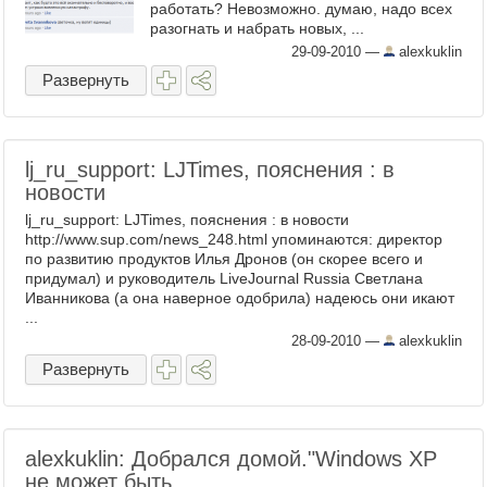
работать? Невозможно. думаю, надо всех
разогнать и набрать новых, ...
29-09-2010
—
alexkuklin
Развернуть
lj_ru_support: LJTimes, пояснения : в
новости
lj_ru_support: LJTimes, пояснения : в новости
http://www.sup.com/news_248.html упоминаются: директор
по развитию продуктов Илья Дронов (он скорее всего и
придумал) и руководитель LiveJournal Russia Светлана
Иванникова (а она наверное одобрила) надеюсь они икают
...
28-09-2010
—
alexkuklin
Развернуть
alexkuklin: Добрался домой."Windows XP
не может быть