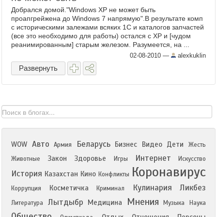
Добрался домой."Windows XP не может быть
проапгрейжена до Windows 7 напрямую".В результате комп
с историческими залежами всяких 1С и каталогов запчастей
(все это необходимо для работы) остался с XP и [чудом
реанимированным] старым железом. Разумеется, на ...
02-08-2010
—
alexkuklin
Развернуть
Авто
Беларусь
WOW
Бизнес
Видео
Дети
Армия
Жесть
Интернет
Закон
Здоровье
Животные
Игры
Искусство
Коронавирус
История
Казахстан
Кино
Конфликты
Кулинария
Ликбез
Косметичка
Коррупция
Криминал
Мнения
Лытдыбр
Медицина
Литература
Музыка
Наука
Общество