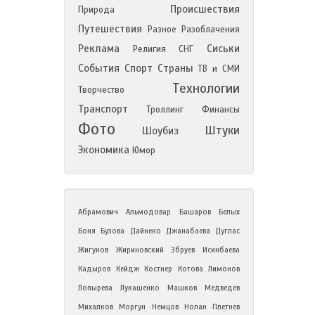
Происшествия
Природа
Путешествия
Разное
Разоблачения
Реклама
Сиськи
Религия
СНГ
События
Спорт
Страны
ТВ и СМИ
Технологии
Творчество
Транспорт
Троллинг
Финансы
Фото
Штуки
Шоубиз
Экономика
Юмор
Абрамович
Альмодовар
Башаров
Белых
Боня
Бузова
Дайнеко
Джанабаева
Дуглас
Жигунов
Жириновский
Збруев
Исинбаева
Кадыров
Кейдж
Костнер
Котова
Лимонов
Лопырева
Лукашенко
Машков
Медведев
Михалков
Моргун
Немцов
Нолан
Плетнев