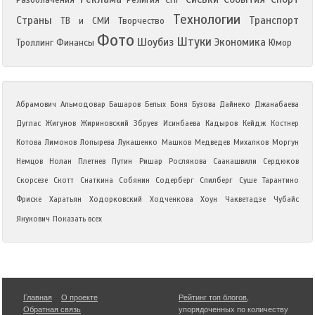
Разоблачения
Религия
СНГ
Технологии
Страны
Транспорт
ТВ и СМИ
Творчество
Фото
Штуки
Шоубиз
Экономика
Троллинг
Финансы
Юмор
Абрамович
Альмодовар
Башаров
Белых
Боня
Бузова
Дайнеко
Джанабаева
Дуглас
Жигунов
Жириновский
Збруев
Исинбаева
Кадыров
Кейдж
Костнер
Котова
Лимонов
Лопырева
Лукашенко
Машков
Медведев
Михалков
Моргун
Немцов
Нолан
Плетнев
Путин
Ришар
Рослякова
Саакашвили
Сердюков
Скорсезе
Скотт
Снаткина
Собянин
Содерберг
Спилберг
Суше
Тарантино
Фриске
Харатьян
Ходорковский
Ходченкова
Хоун
Чакветадзе
Чубайс
Янукович
Показать всех
Главная
О проекте
Рейтинг топ блогов
,
Обратная связь
упорядоченных по количеству