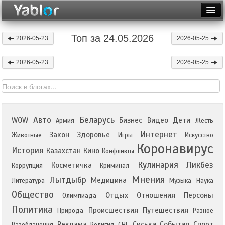
Разместить статью
Войти
Топ за 24.05.2026
2026-05-23
2026-05-25
Неделя
2026-05-23
2026-05-25
Месяц
Рейтинги
Архив
Авто
Беларусь
WOW
Бизнес
Видео
Дети
Армия
Жесть
Фототоп
Интернет
Закон
Здоровье
Животные
Игры
Искусство
Коронавирус
История
Казахстан
Кино
Видеотоп
Конфликты
Кулинария
Ликбез
Косметичка
Коррупция
Криминал
Мнения
Лытдыбр
Медицина
Литература
Музыка
Наука
Общество
Отдых
Отношения
Персоны
Олимпиада
Политика
Происшествия
Путешествия
Природа
Разное
Реклама
Сиськи
События
Спорт