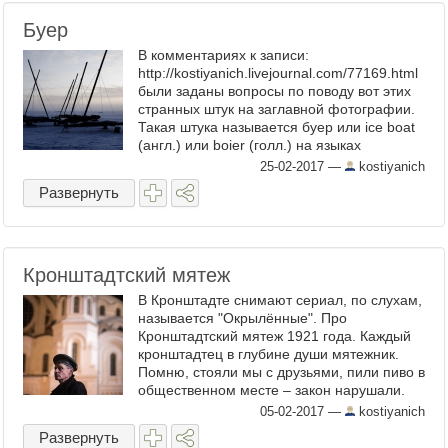
Буер
В комментариях к записи:
http://kostiyanich.livejournal.com/77169.html
были заданы вопросы по поводу вот этих
странных штук на заглавной фотографии.
Такая штука называется буер или ice boat
(англ.) или boier (голл.) на языках
иноземцев. Грубо говоря, это лодка,
25-02-2017
—
kostiyanich
вернее яхта ...
Развернуть
Кронштадтский мятеж
В Кронштадте снимают сериал, по слухам,
называется "Окрылённые". Про
Кронштадтский мятеж 1921 года. Каждый
кронштадтец в глубине души мятежник.
Помню, стояли мы с друзьями, пили пиво в
общественном месте – закон нарушали.
Подъехали менты, то есть представители
05-02-2017
—
kostiyanich
...
Развернуть