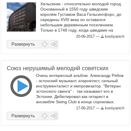
Хельсинки - относительно молодой город.
Основанный в 1550 году шведским
королём Густавом Васа Гельсингфорс, до
середины ХVIII века он оставался
небольшим деревянным поселением.
Только в 1748 году, когда шведами на
близлежащих островах было начато
20-06-2017
—
kostiyanich
строительство крепости ...
Развернуть
Союз нерушимый мелодий советских
Очень интересный альбом. Александр Рябов
- эстонский музыкант, кларнетист, сильный
инструменталист и импровизатор. "Ветеран
эстонского свинга" - так называют его в
Эстонии. Дебютировал как гитарист в
ансамбле Swing Club в конце сороковых.
Участвовал в Таллинском ...
17-06-2017
—
kostiyanich
Развернуть