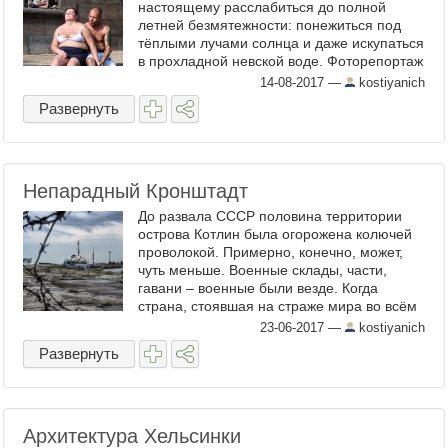
настоящему расслабиться до полной
летней безмятежности: понежиться под
тёплыми лучами солнца и даже искупаться
в прохладной невской воде. Фоторепортаж
с петербургской копакабаны: ...
14-08-2017
—
kostiyanich
Развернуть
Непарадный Кронштадт
До развала СССР половина территории
острова Котлин была огорожена колючей
проволокой. Примерно, конечно, может,
чуть меньше. Военные склады, части,
гавани – военные были везде. Когда
страна, стоявшая на страже мира во всём
мире, постепенно растворилась: сначала в
23-06-2017
—
kostiyanich
сознании её ...
Развернуть
Архитектура Хельсинки