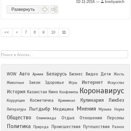
там, совсем нелюбимое;-) Так вот, ни
02-11-2016
—
kostiyanich
одного ...
Развернуть
<<
<
7
8
9
10
11
Авто
Беларусь
WOW
Бизнес
Видео
Дети
Армия
Жесть
Интернет
Закон
Здоровье
Животные
Игры
Искусство
Коронавирус
История
Казахстан
Кино
Конфликты
Кулинария
Ликбез
Косметичка
Коррупция
Криминал
Мнения
Лытдыбр
Медицина
Литература
Музыка
Наука
Общество
Отдых
Отношения
Персоны
Олимпиада
Политика
Происшествия
Путешествия
Природа
Разное