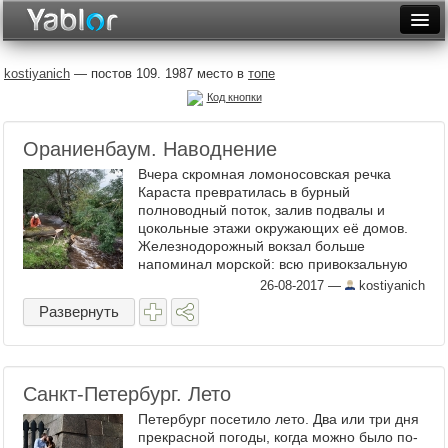
Разместить статью
Войти
kostiyanich
— постов 109. 1987 место в
топе
Неделя
Код кнопки
Месяц
Ораниенбаум. Наводнение
Вчера скромная ломоносовская речка
Рейтинги
Караста превратилась в бурный
полноводный поток, залив подвалы и
Архив
цокольные этажи окружающих её домов.
Железнодорожный вокзал больше
Фототоп
напоминал морской: всю привокзальную
тоже залила вода. В парковой системе
26-08-2017
—
kostiyanich
Видеотоп
прудов открыли плотину и ...
Развернуть
Санкт-Петербург. Лето
Петербург посетило лето. Два или три дня
прекрасной погоды, когда можно было по-