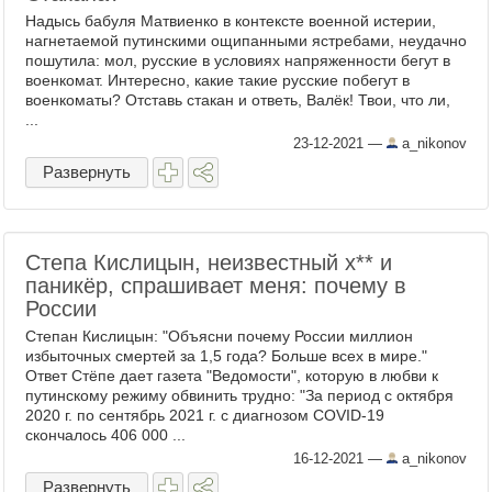
Надысь бабуля Матвиенко в контексте военной истерии,
нагнетаемой путинскими ощипанными ястребами, неудачно
пошутила: мол, русские в условиях напряженности бегут в
военкомат. Интересно, какие такие русские побегут в
военкоматы? Отставь стакан и ответь, Валёк! Твои, что ли,
...
23-12-2021
—
a_nikonov
Развернуть
Степа Кислицын, неизвестный х​** и
паникёр, спрашивает меня: почему в
России
Степан Кислицын: "Объясни почему России миллион
избыточных смертей за 1,5 года? Больше всех в мире."
Ответ Стёпе дает газета "Ведомости", которую в любви к
путинскому режиму обвинить трудно: "За период с октября
2020 г. по сентябрь 2021 г. с диагнозом COVID-19
скончалось 406 000 ...
16-12-2021
—
a_nikonov
Развернуть