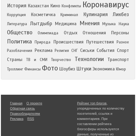
Коронавирус
История
Казахстан
Кино
Конфликты
Кулинария
Ликбез
Косметичка
Коррупция
Криминал
Мнения
Лытдыбр
Медицина
Литература
Музыка
Наука
Общество
Отдых
Отношения
Персоны
Олимпиада
Политика
Происшествия
Путешествия
Природа
Разное
Реклама
Сиськи
События
Спорт
Разоблачения
Религия
СНГ
Технологии
Страны
Транспорт
ТВ и СМИ
Творчество
Фото
Штуки
Шоубиз
Экономика
Троллинг
Финансы
Юмор
Главная
О проекте
Рейтинг топ блогов
,
Обратная связь
упорядоченных по количеству
Правообладателям
посетителей, ссылок и
Реклама
RSS
комментариев. При
составлении рейтинга
блогосферы используются
данные, полученные из