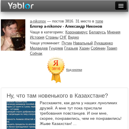
Разместить статью
Войти
a-nikonov
— постов 3816. 31 место в
топе
Блогер a-nikonov - Александр Никонов
Неделя
Чаще в категориях:
Коронавирус
Беларусь
Мнения
История
Страны
СНГ
Видео
Месяц
Чаще упоминает:
Путин
Навальный
Лукашенко
Медведев
Гундяев
Глазьев
Хазин
Собянин
Трамп
Рейтинги
Собчак
Архив
Код кнопки
Фототоп
Видеотоп
Ну, что там новенького в Казахстане?
Расскажите, как дела у наших луноликих
друзей. А мне тут пока прислали
требования повстанцев. И они мне,
скорее, понравились, чем не понравились!
Жыве Казахстан! ...