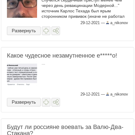
случился сердечный приступ менее чем
через день ревакцинации Модерной..."
источник Карлос Техада был ярым
сторонником прививок (иначе не работал
бы в этой грязной левацкой газетёнке,
29-12-2021
—
a_nikonov
давно превратившейся ...
Развернуть
Какое чудесное незамутненное е​*****о!
...
29-12-2021
—
a_nikonov
Развернуть
Будут ли россияне воевать за Валю-Два-
Стакана?