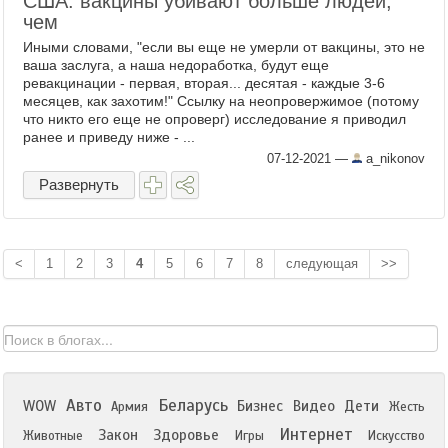
США: вакцины убивают больше людей,
чем
Иными словами, "если вы еще не умерли от вакцины, это не
ваша заслуга, а наша недоработка, будут еще
ревакцинации - первая, вторая... десятая - каждые 3-6
месяцев, как захотим!" Ссылку на неопровержимое (потому
что никто его еще не опроверг) исследование я приводил
ранее и приведу ниже - ...
07-12-2021
—
a_nikonov
Развернуть
<
1
2
3
4
5
6
7
8
следующая
>>
Авто
Беларусь
WOW
Бизнес
Видео
Дети
Армия
Жесть
Интернет
Закон
Здоровье
Животные
Игры
Искусство