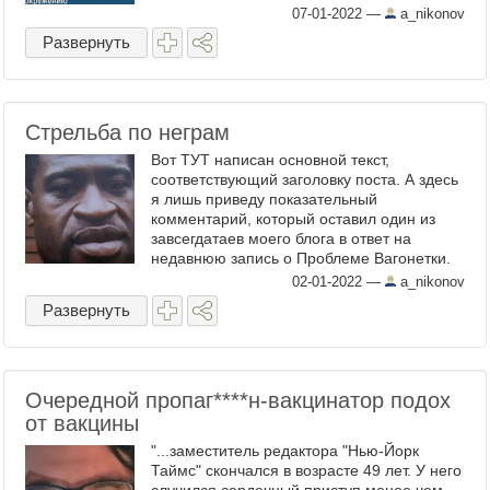
07-01-2022
—
a_nikonov
Развернуть
Стрельба по неграм
Вот ТУТ написан основной текст,
соответствующий заголовку поста. А здесь
я лишь приведу показательный
комментарий, который оставил один из
завсегдатаев моего блога в ответ на
недавнюю запись о Проблеме Вагонетки.
Он касается шизофренического
02-01-2022
—
a_nikonov
внутреннего разделения, почти
Развернуть
диссоциативного ...
Очередной пропаг​****н-вакцинатор подох
от вакцины
"...заместитель редактора "Нью-Йорк
Таймс" скончался в возрасте 49 лет. У него