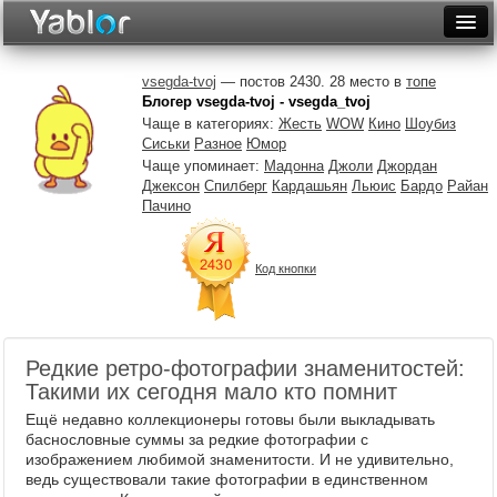
Разместить статью
Войти
vsegda-tvoj
— постов 2430. 28 место в
топе
Блогер vsegda-tvoj - vsegda_tvoj
Неделя
Чаще в категориях:
Жесть
WOW
Кино
Шоубиз
Сиськи
Разное
Юмор
Месяц
Чаще упоминает:
Мадонна
Джоли
Джордан
Джексон
Спилберг
Кардашьян
Льюис
Бардо
Райан
Рейтинги
Пачино
Архив
Код кнопки
Фототоп
Видеотоп
Редкие ретро-фотографии знаменитостей:
Такими их сегодня мало кто помнит
Ещё недавно коллекционеры готовы были выкладывать
баснословные суммы за редкие фотографии с
изображением любимой знаменитости. И не удивительно,
ведь существовали такие фотографии в единственном