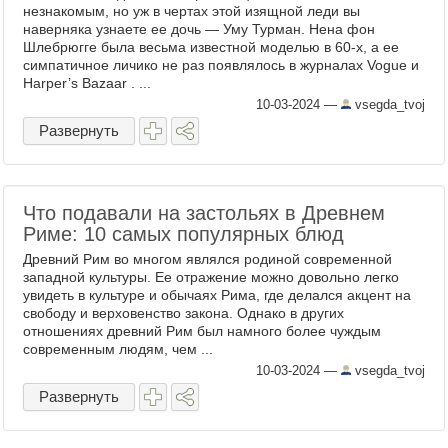
незнакомым, но уж в чертах этой изящной леди вы
наверняка узнаете ее дочь — Уму Турман. Нена фон
Шлебрюгге была весьма известной моделью в 60-х, а ее
симпатичное личико не раз появлялось в журналах Vogue и
Harper’s Bazaar . ...
10-03-2024
—
vsegda_tvoj
Развернуть
Что подавали на застольях в Древнем
Риме: 10 самых популярных блюд
Древний Рим во многом являлся родиной современной
западной культуры. Ее отражение можно довольно легко
увидеть в культуре и обычаях Рима, где делался акцент на
свободу и верховенство закона. Однако в других
отношениях древний Рим был намного более чуждым
современным людям, чем ...
10-03-2024
—
vsegda_tvoj
Развернуть