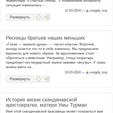
экземпляре. К счастью сейчас , с появлением интернета,
ситуация изменилась – ...
11-03-2024
—
vsegda_tvoj
Развернуть
Ресницы братьев наших меньших
«Глаза — зеркало души», — писал классик. Впрочем ,
иногда хочется что-то в себе изменить. Мы предлагаем
варианты для нового образа. За вдохновением стоит
обратиться к животным. Например, птица-секретарь
предложит нестандартный прием завивки «внутрь». У ламы
можно взять на ...
10-03-2024
—
vsegda_tvoj
Развернуть
История жизни скандинавской
аристократки, матери Умы Турман
Имя этой скандинавской красавицы может показаться вам