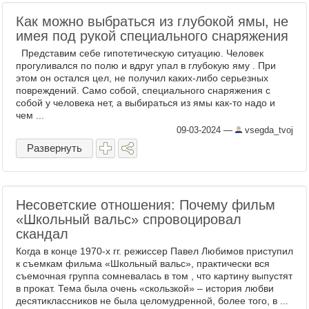
Как можно выбраться из глубокой ямы, не
имея под рукой специального снаряжения
Представим себе гипотетическую ситуацию. Человек
прогуливался по полю и вдруг упал в глубокую яму . При
этом он остался цел, не получил каких-либо серьезных
повреждений. Само собой, специального снаряжения с
собой у человека нет, а выбираться из ямы как-то надо и
чем ...
09-03-2024
—
vsegda_tvoj
Развернуть
Несоветские отношения: Почему фильм
«Школьный вальс» спровоцировал
скандал
Когда в конце 1970-х гг. режиссер Павел Любимов приступил
к съемкам фильма «Школьный вальс», практически вся
съемочная группа сомневалась в том , что картину выпустят
в прокат. Тема была очень «скользкой» – история любви
десятиклассников не была целомудренной, более того, в ...