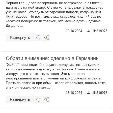
Чёрная глянцевая поверхность не застрахована от пятен,
да и пыль на ней видна. С утра успела сварить макароны,
уже не боюсь отходить от варочной панели, когда на ней
кипит варево. Но вот пыль эта... стараюсь лишний раз не
касаться поверхности тряпкой, что можно сдуть - сдуваю.
Да-да, с ...
19-10-2024
—
julia519973
Развернуть
Обрати внимание: сделано в Германии
"Хайер" производит бытовую технику, мы как раз купили
варочную панель и духовку этой фирмы. Стала я читать
инструкцию к варке - жуть взяла. Это мне не на
эмалированной плите с чугунными конфорками готовить!
Прожила полвека при обычных электроплитах, панель тоже
электрическая, но такая ...
13-10-2024
—
julia519973
Развернуть