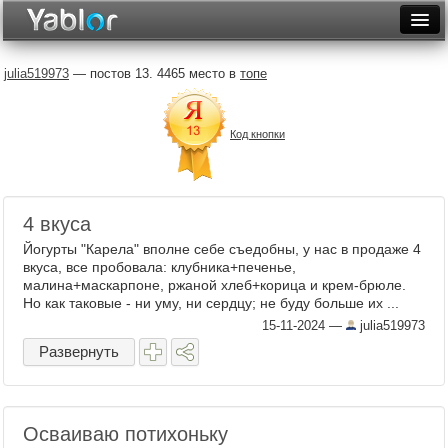
Разместить статью
Войти
julia519973
— постов 13. 4465 место в
топе
Неделя
Код кнопки
Месяц
Рейтинги
Архив
4 вкуса
Йогурты "Карела" вполне себе съедобны, у нас в продаже 4
Фототоп
вкуса, все пробовала: клубника+печенье,
малина+маскарпоне, ржаной хлеб+корица и крем-брюле.
Видеотоп
Но как таковые - ни уму, ни сердцу; не буду больше их ...
15-11-2024
—
julia519973
Развернуть
Осваиваю потихоньку