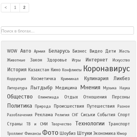
<
1
2
Авто
Беларусь
WOW
Бизнес
Видео
Дети
Армия
Жесть
Интернет
Закон
Здоровье
Животные
Игры
Искусство
Коронавирус
История
Казахстан
Кино
Конфликты
Кулинария
Ликбез
Косметичка
Коррупция
Криминал
Мнения
Лытдыбр
Медицина
Литература
Музыка
Наука
Общество
Отдых
Отношения
Персоны
Олимпиада
Политика
Происшествия
Путешествия
Природа
Разное
Реклама
Сиськи
События
Спорт
Разоблачения
Религия
СНГ
Технологии
Страны
Транспорт
ТВ и СМИ
Творчество
Фото
Штуки
Шоубиз
Экономика
Троллинг
Финансы
Юмор