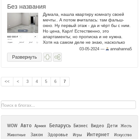
Без названия
Думала, нашла квартиру комнату своей
мечты.. А потом вчиталась: там фальш-
окно. Ну первый этаж - да и чёрт бы с ним.
Но цена, Карл! Естественно, это
апартаменты; но прописка и не нужна.
Хотя на самом деле не знаю, насколько
это реально. Учитывая все остальные
03-05-2024
—
annahanna5
цены, которые от 10 ...
Развернуть
<<
<
3
4
5
6
7
Авто
Беларусь
WOW
Бизнес
Видео
Дети
Армия
Жесть
Интернет
Закон
Здоровье
Животные
Игры
Искусство