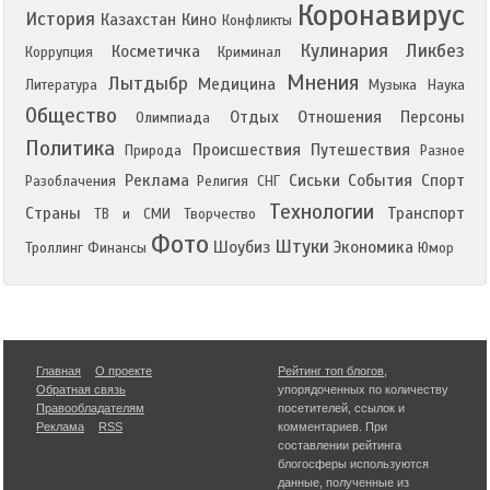
Коронавирус
История
Казахстан
Кино
Конфликты
Кулинария
Ликбез
Косметичка
Коррупция
Криминал
Мнения
Лытдыбр
Медицина
Литература
Музыка
Наука
Общество
Отдых
Отношения
Персоны
Олимпиада
Политика
Происшествия
Путешествия
Природа
Разное
Реклама
Сиськи
События
Спорт
Разоблачения
Религия
СНГ
Технологии
Страны
Транспорт
ТВ и СМИ
Творчество
Фото
Штуки
Шоубиз
Экономика
Троллинг
Финансы
Юмор
Главная
О проекте
Рейтинг топ блогов
,
Обратная связь
упорядоченных по количеству
Правообладателям
посетителей, ссылок и
Реклама
RSS
комментариев. При
составлении рейтинга
блогосферы используются
данные, полученные из