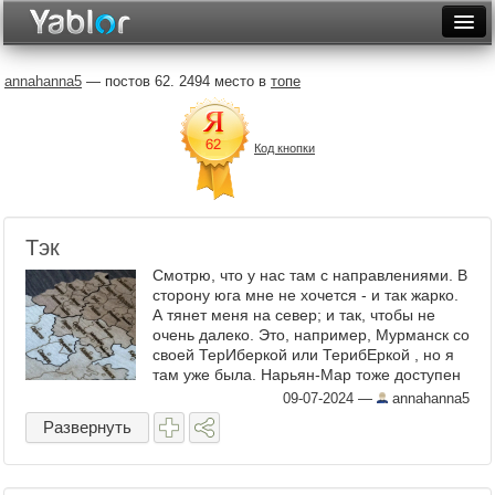
Разместить статью
Войти
annahanna5
— постов 62. 2494 место в
топе
Неделя
Код кнопки
Месяц
Рейтинги
Архив
Тэк
Смотрю, что у нас там с направлениями. В
Фототоп
сторону юга мне не хочется - и так жарко.
А тянет меня на север; и так, чтобы не
Видеотоп
очень далеко. Это, например, Мурманск со
своей ТерИберкой или ТерибЕркой , но я
там уже была. Нарьян-Мар тоже доступен
(пока только самолёт смотрела), но там ...
09-07-2024
—
annahanna5
Развернуть