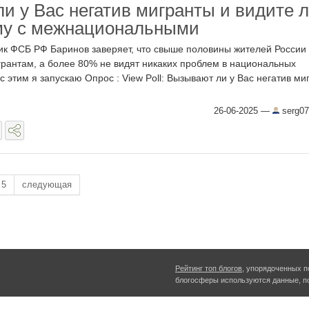
и у Вас негатив мигранты и видите 
му с межнациональными
к ФСБ РФ Баринов заверяет, что свыше половины жителей России
грантам, а более 80% не видят никаких проблем в национальных
с этим я запускаю Опрос : View Poll: Вызывают ли у Вас негатив ми
26-06-2025
—
serg07
5
следующая
Рейтинг топ блогов
, упорядоченных п
блогосферы используются данные, п