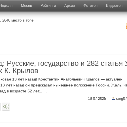
Неделя
Месяц
Рейтинги
Архив
Фототоп
Видеотоп
. 2646 место в
топе
д: Русские, государство и 282 статья 
х К. Крылов
икован 13 лет назад! Константин Анатольевич Крылов — актуален
, 13 лет назад он предсказал нынешнее положение России. Жаль, ч
д в возрасте 52 лет... ...
18-07-2025
—
serg07