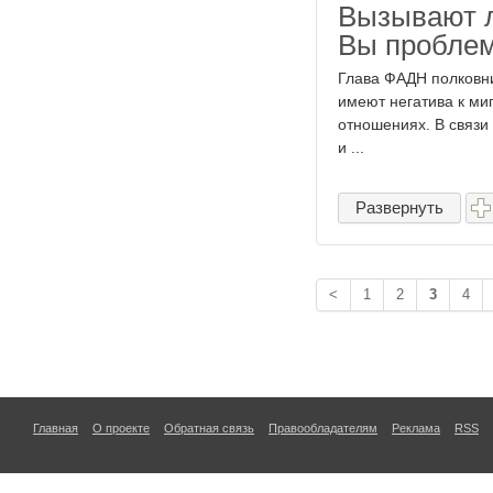
Вызывают л
Вы пробле
Глава ФАДН полковни
имеют негатива к ми
отношениях. В связи 
и ...
Развернуть
<
1
2
3
4
Главная
О проекте
Обратная связь
Правообладателям
Реклама
RSS