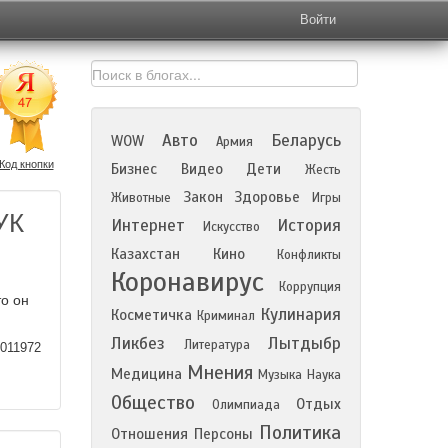
Войти
Авто
Беларусь
WOW
Армия
Код кнопки
Бизнес
Видео
Дети
Жесть
Закон
Здоровье
Животные
Игры
УК
Интернет
История
Искусство
Казахстан
Кино
Конфликты
Коронавирус
Коррупция
то он
Кулинария
Косметичка
Криминал
Ликбез
Лытдыбр
Литература
011972
Мнения
Медицина
Музыка
Наука
Общество
Отдых
Олимпиада
Политика
Отношения
Персоны