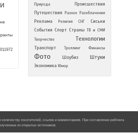
ли
Происшествия
Природа
Путешествия
Разное
Разоблачения
Реклама
Сиськи
Религия
СНГ
 не
События
Спорт
Страны
ТВ и СМИ
гранты
Технологии
Творчество
Транспорт
Троллинг
Финансы
011972
Фото
Штуки
Шоубиз
Экономика
Юмор
о количеству посетителей, ссылок и комментариев. При составлении рейтинга
олученные из открытых источников.